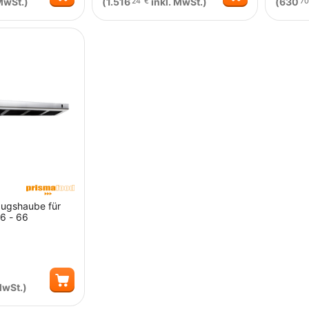
MwSt.)
(
1.516
inkl. MwSt.)
(
630
24
€
70
Menge
Menge
ugshaube für
 6 - 66
MwSt.)
Menge