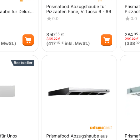
Prismafood Abzugshaube für
Prisma
aube für Deluxe
Pizzaöfen Pane, Virtuoso 6 - 66
Pizzaöf
er / Master 6B
0.0
0.0
350
€
284
55
05
369
€
299
€
00
00
. MwSt.)
(
417
inkl. MwSt.)
(
338
15
€
02
Menge
Menge
Bestseller
für Unox
Prismafood Abzugshaube aus
Prisma