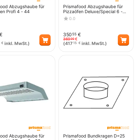
food Abzugshaube für
Prismafood Abzugshaube für
en Profi 4 - 44
Pizzaöfen Deluxe/Special 6 -
66 Breit
0.0
€
350
€
55
369
€
00
inkl. MwSt.)
(
417
inkl. MwSt.)
€
15
€
Menge
Menge
food Abzugshaube für
Prismafood Bundkragen D=25