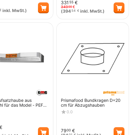
331
€
55
349
€
00
inkl. MwSt.)
€
(
394
inkl. MwSt.)
54
€
Menge
Menge
fsatzhaube aus
Prismafood Bundkragen D=20
hl für das Model - PEF
cm für Abzugshauben
0.0
€
79
€
00
01
€