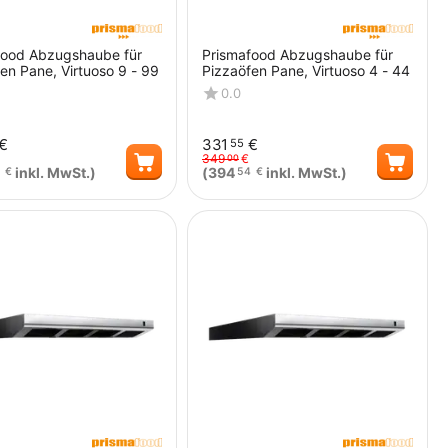
food Abzugshaube für
Prismafood Abzugshaube für
en Pane, Virtuoso 9 - 99
Pizzaöfen Pane, Virtuoso 4 - 44
0.0
€
331
€
55
349
€
00
inkl. MwSt.)
(
394
inkl. MwSt.)
€
54
€
Menge
Menge