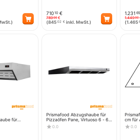
710
€
1.231
10
6
789
€
1.449
00
00
MwSt.)
(
845
inkl. MwSt.)
(
1.465
02
€
Menge
Menge
Prismafood Abzugshaube für
Prisma
aube für
Pizzaöfen Pane, Virtuoso 6 - 66
cm für
3
Breit
0.0
0.0