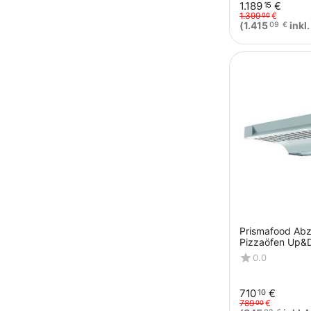
1.189
€
15
1.399
€
00
(
1.415
inkl
09
€
Prismafood Abz
Pizzaöfen Up&
0.0
710
€
10
789
€
00