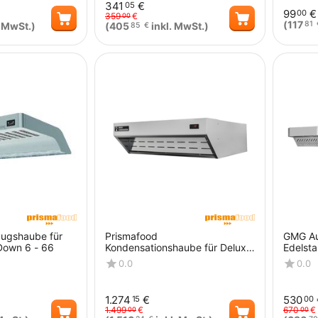
341
€
05
99
€
00
359
€
00
(
117
81
. MwSt.)
(
405
inkl. MwSt.)
85
€
Menge
Menge
ugshaube für
Prismafood
GMG Au
Down 6 - 66
Kondensationshaube für Deluxe
Edelsta
/ Special / Power / Master 9
10570
0.0
0.0
1.274
€
530
15
00
1.499
€
670
€
00
00