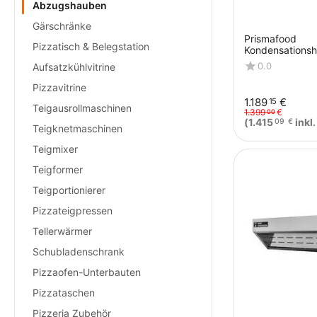
Abzugshauben
Gärschränke
Prismafood
Pizzatisch & Belegstation
Kondensationsh
/ Special / Pow
0.0
Aufsatzkühlvitrine
Pizzavitrine
1.189
€
15
Teigausrollmaschinen
1.399
€
00
(
1.415
inkl
09
€
Teigknetmaschinen
Teigmixer
Teigformer
Teigportionierer
Pizzateigpressen
Tellerwärmer
Schubladenschrank
Pizzaofen-Unterbauten
Pizzataschen
Pizzeria Zubehör