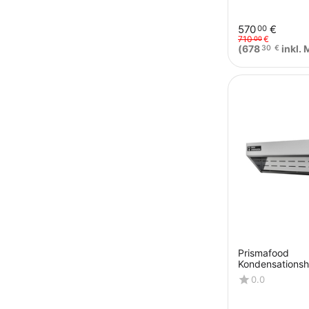
570
€
00
710
€
00
(
678
inkl. 
30
€
Prismafood
Kondensationsh
Supermercato 
0.0