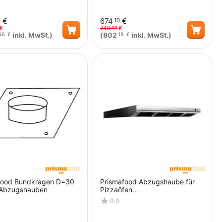
€
674
€
5
10
€
749
€
00
inkl. MwSt.)
(
802
inkl. MwSt.)
66
€
18
€
Menge
Menge
food Bundkragen D=30
Prismafood Abzugshaube für
 Abzugshauben
Pizzaöfen
Deluxe/Special/Power/Italia/Ma
0.0
ster 4 - 44