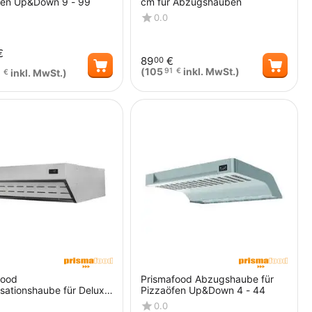
fen Up&Down 9 - 99
cm für Abzugshauben
0.0
€
89
€
00
(
105
inkl. MwSt.)
91
€
inkl. MwSt.)
€
Menge
Menge
food
Prismafood Abzugshaube für
sationshaube für Deluxe
Pizzaöfen Up&Down 4 - 44
al / Power / Master 6
0.0