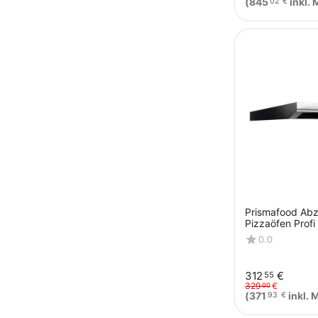
(
845
inkl. 
02
€
Prismafood Abz
Pizzaöfen Profi
0.0
312
€
55
329
€
00
(
371
inkl. 
93
€