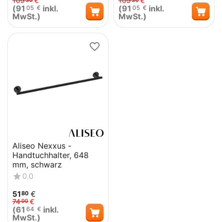
109
€
109
€
30
30
(
91
inkl.
(
91
inkl.
05
€
05
€
MwSt.)
MwSt.)
Aliseo Nexxus -
Handtuchhalter, 648
mm, schwarz
0.0
51
€
80
74
€
00
(
61
inkl.
64
€
MwSt.)