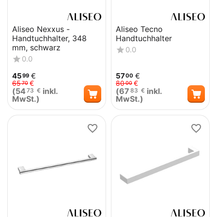
Aliseo Nexxus -
Aliseo Tecno
Handtuchhalter, 348
Handtuchhalter
mm, schwarz
0.0
0.0
45
€
57
€
99
00
65
€
80
€
70
00
(
54
inkl.
(
67
inkl.
73
€
83
€
MwSt.)
MwSt.)