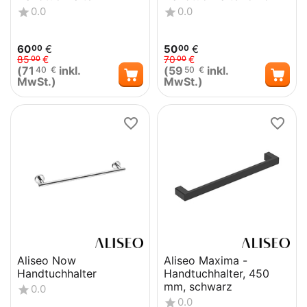
0.0
0.0
60
€
50
€
00
00
85
€
70
€
00
00
(
71
inkl.
(
59
inkl.
40
€
50
€
MwSt.)
MwSt.)
Aliseo Now
Aliseo Maxima -
Handtuchhalter
Handtuchhalter, 450
mm, schwarz
0.0
0.0