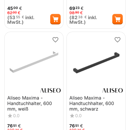
45
€
69
€
00
23
62
€
98
€
00
90
(
53
inkl.
(
82
inkl.
55
€
38
€
MwSt.)
MwSt.)
Aliseo Maxima -
Aliseo Maxima -
Handtuchhalter, 600
Handtuchhalter, 600
mm, weiß
mm, schwarz
0.0
0.0
76
€
76
€
51
51