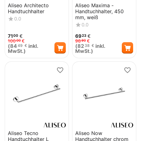
Aliseo Architecto
Aliseo Maxima -
Handtuchhalter
Handtuchhalter, 450
mm, weiß
0.0
0.0
71
€
69
€
00
23
100
€
98
€
00
90
(
84
inkl.
(
82
inkl.
49
€
38
€
MwSt.)
MwSt.)
Aliseo Tecno
Aliseo Now
Handtuchhalter L
Handtuchhalter chrom