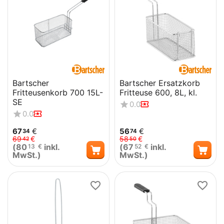
Bartscher
Bartscher Ersatzkorb
Fritteusenkorb 700 15L-
Fritteuse 600, 8L, kl.
SE
0.0
0.0
67
€
56
€
34
74
69
€
58
€
42
50
(
80
inkl.
(
67
inkl.
13
€
52
€
MwSt.)
MwSt.)