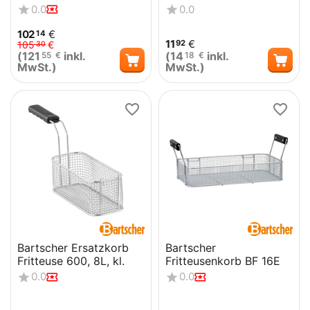
0.0
0.0
102
€
14
11
€
92
105
€
30
(
121
inkl.
(
14
inkl.
55
€
18
€
MwSt.)
MwSt.)
Bartscher Ersatzkorb
Bartscher
Fritteuse 600, 8L, kl.
Fritteusenkorb BF 16E
0.0
0.0