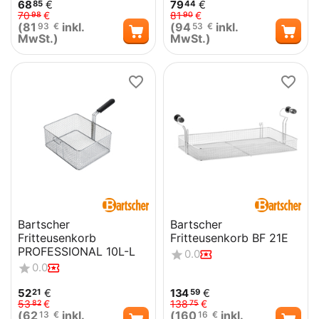
68
€
79
€
85
44
70
€
81
€
98
90
(
81
inkl.
(
94
inkl.
93
€
53
€
MwSt.)
MwSt.)
Bartscher
Bartscher
Fritteusenkorb
Fritteusenkorb BF 21E
PROFESSIONAL 10L-L
0.0
0.0
52
€
134
€
21
59
53
€
138
€
82
75
(
62
inkl.
(
160
inkl.
13
€
16
€