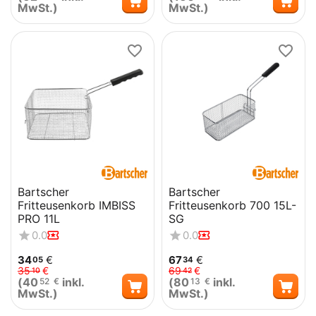
MwSt.)
MwSt.)
Bartscher
Bartscher
Fritteusenkorb IMBISS
Fritteusenkorb 700 15L-
PRO 11L
SG
0.0
0.0
34
€
67
€
05
34
35
€
69
€
10
42
(
40
inkl.
(
80
inkl.
52
€
13
€
MwSt.)
MwSt.)