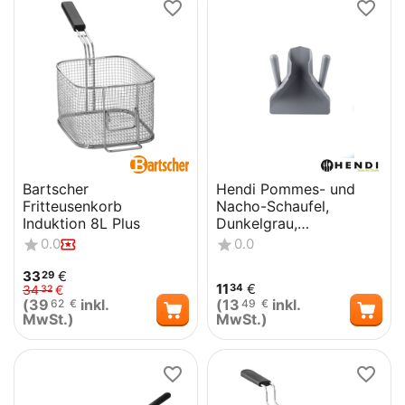
Bartscher
Hendi Pommes- und
Fritteusenkorb
Nacho-Schaufel,
Induktion 8L Plus
Dunkelgrau,
233x205mm
0.0
0.0
33
€
29
11
€
34
34
€
32
(
39
inkl.
(
13
inkl.
62
€
49
€
MwSt.)
MwSt.)