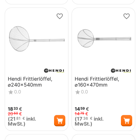
Hendi Frittierlöffel,
Hendi Frittierlöffel,
⌀240x540mm
⌀160x470mm
0.0
0.0
18
€
14
€
33
59
20
€
14
€
50
75
(
21
inkl.
(
17
inkl.
81
€
36
€
MwSt.)
MwSt.)