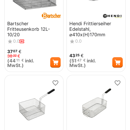
Bartscher
Hendi Frittierseiher
Fritteusenkorb 12L-
Edelstahl,
10/20
⌀410x(H)170mm
0.0
0.0
37
€
07
43
€
25
38
€
22
(
44
inkl.
(
51
inkl.
11
€
47
€
MwSt.)
MwSt.)