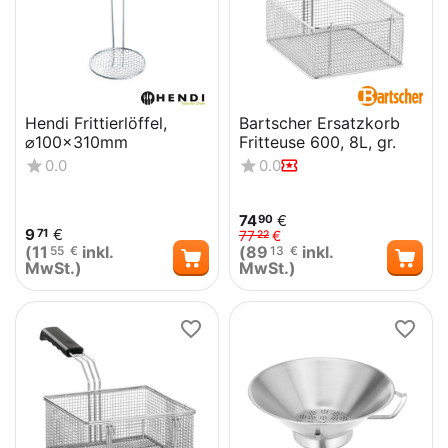
Hendi Frittierlöffel,
Bartscher Ersatzkorb
⌀100x310mm
Fritteuse 600, 8L, gr.
0.0
0.0
74
€
90
9
€
71
77
€
22
(
11
inkl.
(
89
inkl.
55
€
13
€
MwSt.)
MwSt.)