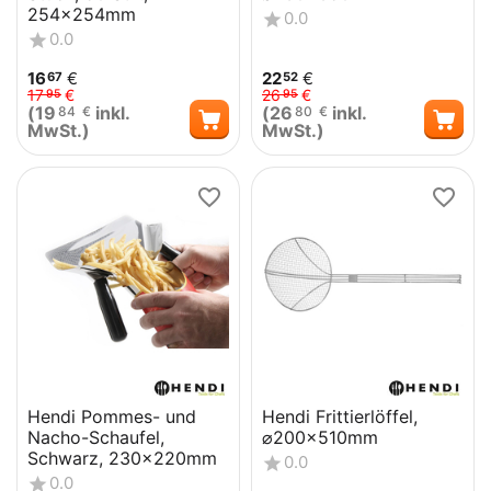
254x254mm
0.0
0.0
16
€
22
€
67
52
17
€
26
€
95
95
(
19
inkl.
(
26
inkl.
84
€
80
€
MwSt.)
MwSt.)
Hendi Pommes- und
Hendi Frittierlöffel,
Nacho-Schaufel,
⌀200x510mm
Schwarz, 230x220mm
0.0
0.0