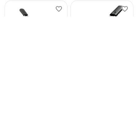
Bartscher
Bartscher
Fritteusenkorb 700 7L
Fritteusenkorb SNACK
4L
0.0
0.0
79
€
24
€
44
06
81
€
24
€
90
80
(
94
inkl.
(
28
inkl.
53
€
63
€
MwSt.)
MwSt.)