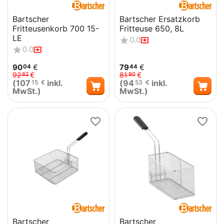
Bartscher
Bartscher Ersatzkorb
Fritteusenkorb 700 15-
Fritteuse 650, 8L
LE
0.0
0.0
90
€
79
€
04
44
92
€
81
€
82
90
(
107
inkl.
(
94
inkl.
15
€
53
€
MwSt.)
MwSt.)
Bartscher
Bartscher