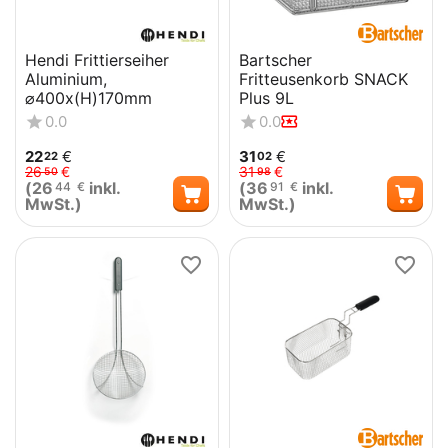
Hendi Frittierseiher
Bartscher
Aluminium,
Fritteusenkorb SNACK
⌀400x(H)170mm
Plus 9L
0.0
0.0
22
€
31
€
22
02
26
€
31
€
50
98
(
26
inkl.
(
36
inkl.
44
€
91
€
MwSt.)
MwSt.)