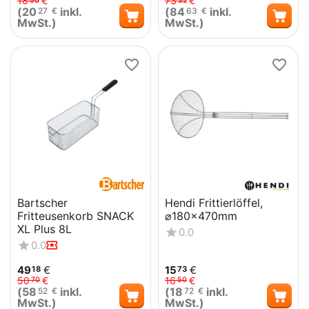
18
€
73
€
50
32
(
20
inkl.
(
84
inkl.
27
€
63
€
MwSt.)
MwSt.)
Bartscher
Hendi Frittierlöffel,
Fritteusenkorb SNACK
⌀180x470mm
XL Plus 8L
0.0
0.0
49
€
15
€
18
73
50
€
16
€
70
50
(
58
inkl.
(
18
inkl.
52
€
72
€
MwSt.)
MwSt.)