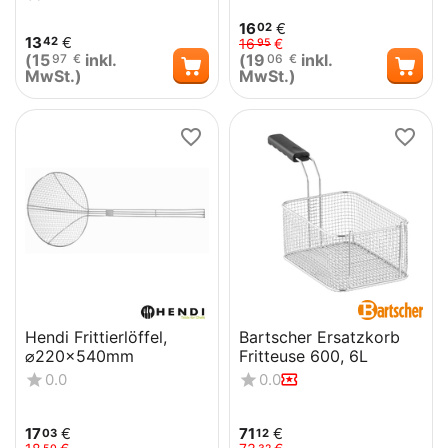
16
€
02
13
€
42
16
€
95
(
15
inkl.
(
19
inkl.
97
€
06
€
MwSt.)
MwSt.)
Hendi Frittierlöffel,
Bartscher Ersatzkorb
⌀220x540mm
Fritteuse 600, 6L
0.0
0.0
17
€
71
€
03
12