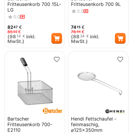
Fritteusenkorb 700 15L-
Fritteusenkorb 700 9L
LG
0.0
0.0
82
€
74
€
47
15
85
€
76
€
02
44
(
98
inkl.
(
88
inkl.
14
€
24
€
MwSt.)
MwSt.)
Bartscher
Hendi Fettschaufel -
Fritteusenkorb 700-
feinmaschig,
E2110
⌀125x350mm