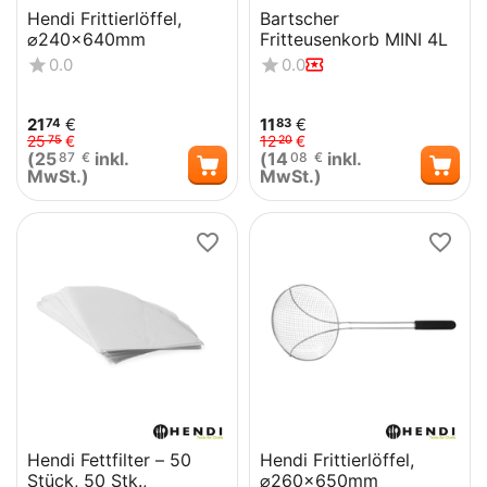
Hendi Frittierlöffel,
Bartscher
⌀240x640mm
Fritteusenkorb MINI 4L
0.0
0.0
21
€
11
€
74
83
25
€
12
€
75
20
(
25
inkl.
(
14
inkl.
87
€
08
€
MwSt.)
MwSt.)
Hendi Fettfilter – 50
Hendi Frittierlöffel,
Stück, 50 Stk.,
⌀260x650mm