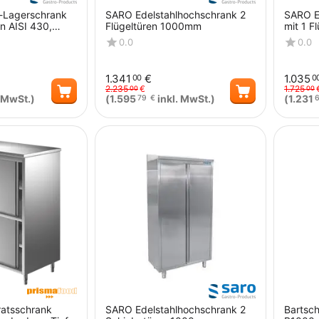
-Lagerschrank
SARO Edelstahlhochschrank 2
SARO E
n AISI 430,
Flügeltüren 1000mm
mit 1 F
400x600
304
0.0
0.0
1.341
€
1.035
00
0
2.235
€
1.725
00
00
 MwSt.)
(
1.595
inkl. MwSt.)
(
1.231
79
€
Menge
Menge
ratsschrank
SARO Edelstahlhochschrank 2
Bartsc