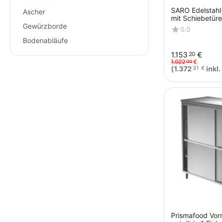
SARO Edelstahl
Ascher
mit Schiebetüre
Gewürzborde
Schrägdach, 1
0.0
Bodenabläufe
1.153
€
20
1.922
€
00
(
1.372
inkl.
31
€
Prismafood Vor