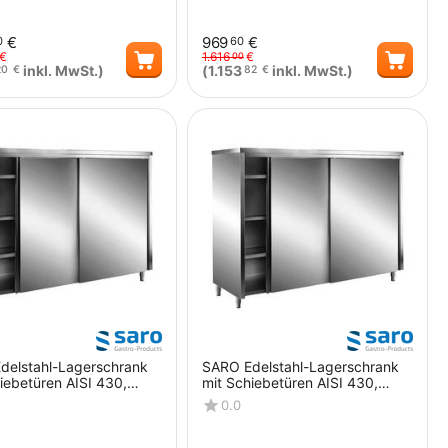
€
969
€
0
60
€
1.616
€
00
inkl. MwSt.)
(
1.153
inkl. MwSt.)
20
€
82
€
Menge
Menge
delstahl-Lagerschrank
SARO Edelstahl-Lagerschrank
iebetüren AISI 430,
mit Schiebetüren AISI 430,
ach, 1600x600
Flachdach, 1400x600
0.0