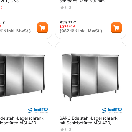
 2FT, CNS
schräges Dach 600mm
0.0
€
825
€
5
60
€
1.376
€
00
inkl. MwSt.)
(
982
inkl. MwSt.)
57
€
46
€
Menge
Menge
delstahl-Lagerschrank
SARO Edelstahl-Lagerschrank
iebetüren AISI 430,
mit Schiebetüren AISI 430,
ach, 1800x700
Schrägdach, 1000x600
0.0