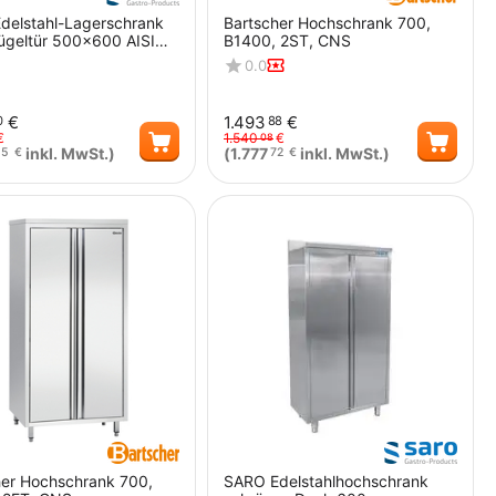
delstahl-Lagerschrank
Bartscher Hochschrank 700,
lügeltür 500x600 AISI
B1400, 2ST, CNS
0.0
€
1.493
€
0
88
€
1.540
€
08
inkl. MwSt.)
(
1.777
inkl. MwSt.)
65
€
72
€
Menge
Menge
her Hochschrank 700,
SARO Edelstahlhochschrank