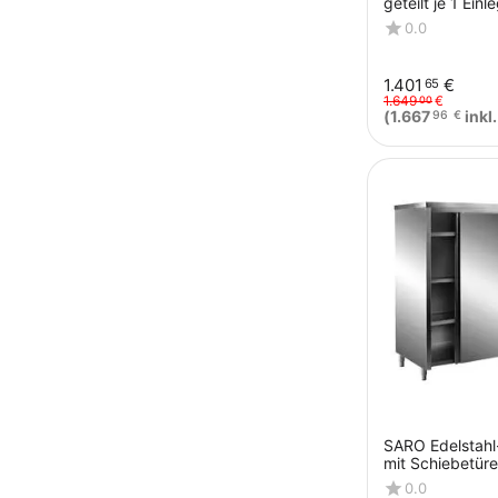
geteilt je 1 Ein
50 cm TOP
0.0
1.401
€
65
1.649
€
00
(
1.667
inkl
96
€
SARO Edelstahl
mit Schiebetüre
Schrägdach, 
0.0