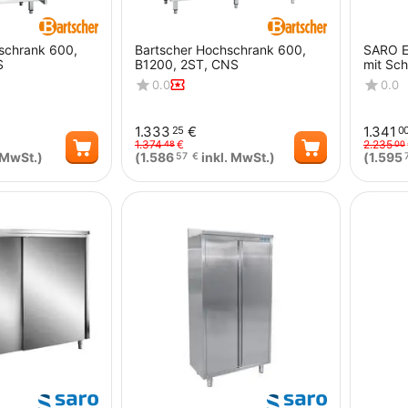
schrank 600,
Bartscher Hochschrank 600,
SARO E
S
B1200, 2ST, CNS
mit Sch
Schräg
0.0
0.0
1.333
€
1.341
25
0
1.374
€
2.235
48
00
 MwSt.)
(
1.586
inkl. MwSt.)
(
1.595
57
€
Menge
Menge