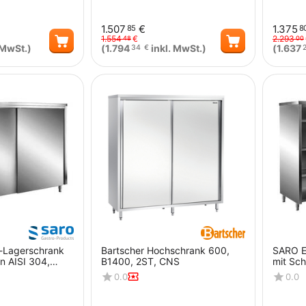
1.507
€
1.375
85
8
1.554
€
2.293
48
00
 MwSt.)
(
1.794
inkl. MwSt.)
(
1.637
34
€
Menge
Menge
-Lagerschrank
Bartscher Hochschrank 600,
SARO E
n AISI 304,
B1400, 2ST, CNS
mit Sch
600x600
Flachd
0.0
0.0