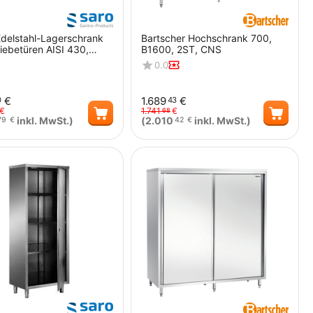
delstahl-Lagerschrank
Bartscher Hochschrank 700,
iebetüren AISI 430,
B1600, 2ST, CNS
dach, 1800x600
0.0
€
1.689
€
0
43
€
1.741
€
68
inkl. MwSt.)
(
2.010
inkl. MwSt.)
79
€
42
€
Menge
Menge