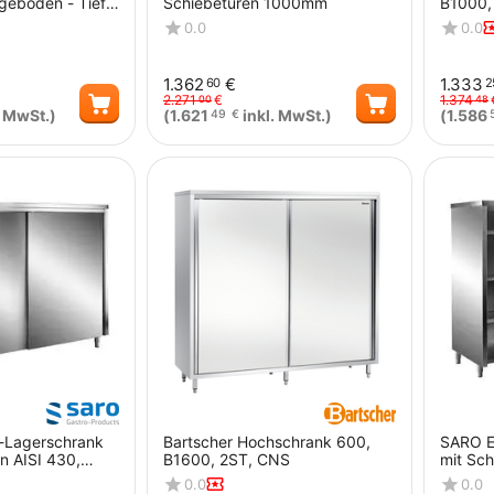
legeboden - Tiefe
Schiebetüren 1000mm
B1000,
0.0
0.0
1.362
€
1.333
60
2
2.271
€
1.374
00
48
. MwSt.)
(
1.621
inkl. MwSt.)
(
1.586
49
€
Menge
Menge
-Lagerschrank
Bartscher Hochschrank 600,
SARO E
n AISI 430,
B1600, 2ST, CNS
mit Sch
2000x600
Flachd
0.0
0.0