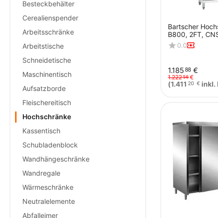
Besteckbehälter
Cerealienspender
Bartscher Hoch
Arbeitsschränke
B800, 2FT, CN
0.0
Arbeitstische
Schneidetische
1.185
€
88
Maschinentisch
1.222
€
56
(
1.411
inkl.
20
€
Aufsatzborde
Fleischereitisch
Hochschränke
Kassentisch
Schubladenblock
Wandhängeschränke
Wandregale
Wärmeschränke
Neutralelemente
Abfalleimer