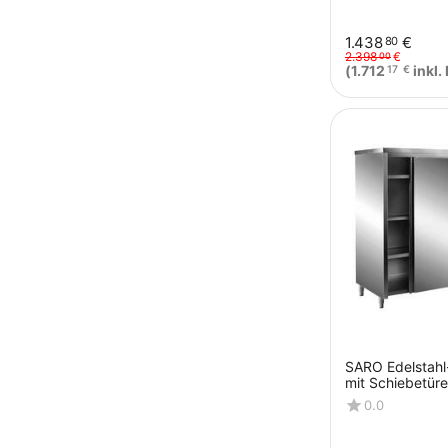
1.438
€
80
2.398
€
00
(
1.712
inkl.
17
€
SARO Edelstahl
mit Schiebetüre
Schrägdach, 1
0.0