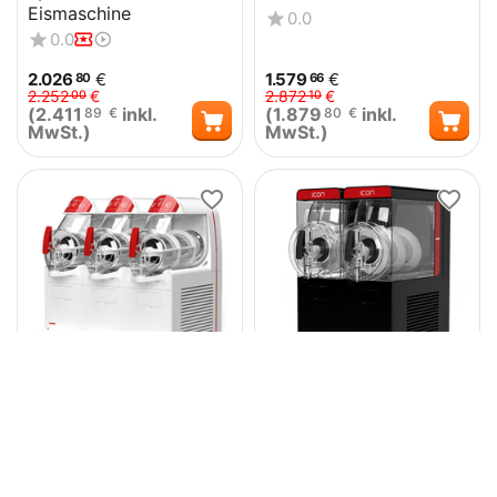
Eismaschine
0.0
0.0
2.026
€
1.579
€
80
66
2.252
€
2.872
€
00
10
(
2.411
inkl.
(
1.879
inkl.
89
€
80
€
MwSt.)
MwSt.)
Ugolini Granitor® NG
Ugolini Granitor® ICON
Easy 6/3 Slush-
11/2 EASY Slush-
Eismaschine
Eismaschine Schwarz
0.0
0.0