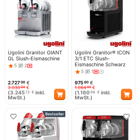
Ugolini Granitor GIANT
Ugolini Granitor® ICON
GL Slush-Eismaschine
3/1 ETC Slush-
Eismaschine Schwarz
5
2
5
1
2.727
€
975
€
00
60
3.030
€
1.084
€
00
00
(
3.245
inkl.
(
1.160
inkl.
13
€
96
€
MwSt.)
MwSt.)
Bestseller