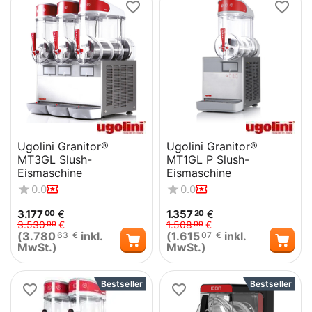
Ugolini Granitor®
Ugolini Granitor®
MT3GL Slush-
MT1GL P Slush-
Eismaschine
Eismaschine
0.0
0.0
3.177
€
1.357
€
00
20
3.530
€
1.508
€
00
00
(
3.780
inkl.
(
1.615
inkl.
63
€
07
€
MwSt.)
MwSt.)
Bestseller
Bestseller