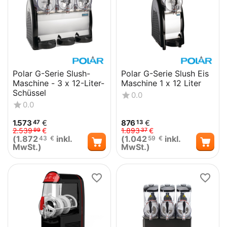
Polar G-Serie Slush-
Polar G-Serie Slush Eis
Maschine - 3 x 12-Liter-
Maschine 1 x 12 Liter
Schüssel
0.0
0.0
1.573
€
876
€
47
13
2.539
€
1.893
€
99
37
(
1.872
inkl.
(
1.042
inkl.
43
€
59
€
MwSt.)
MwSt.)