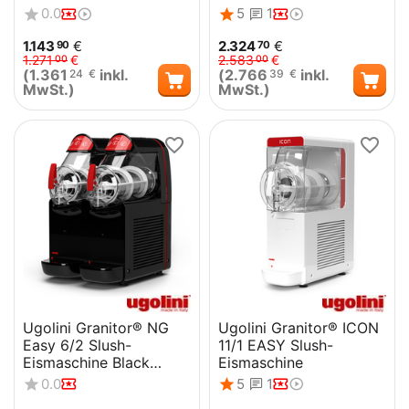
0.0
5
1
1.143
€
2.324
€
90
70
1.271
€
2.583
€
00
00
(
1.361
inkl.
(
2.766
inkl.
24
€
39
€
MwSt.)
MwSt.)
Ugolini Granitor® NG
Ugolini Granitor® ICON
Easy 6/2 Slush-
11/1 EASY Slush-
Eismaschine Black
Eismaschine
Edition
0.0
5
1