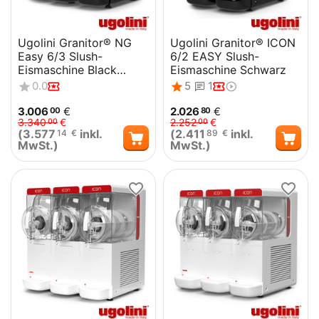
Ugolini Granitor® NG
Ugolini Granitor® ICON
Easy 6/3 Slush-
6/2 EASY Slush-
Eismaschine Black
Eismaschine Schwarz
Edition
0.0
5
1
3.006
€
2.026
€
00
80
3.340
€
2.252
€
00
00
(
3.577
inkl.
(
2.411
inkl.
14
€
89
€
MwSt.)
MwSt.)