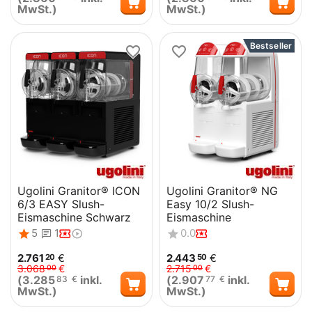
MwSt.)
MwSt.)
Bestseller
Ugolini Granitor® ICON
Ugolini Granitor® NG
6/3 EASY Slush-
Easy 10/2 Slush-
Eismaschine Schwarz
Eismaschine
5
1
0.0
2.761
€
2.443
€
20
50
3.068
€
2.715
€
00
00
(
3.285
inkl.
(
2.907
inkl.
83
€
77
€
MwSt.)
MwSt.)