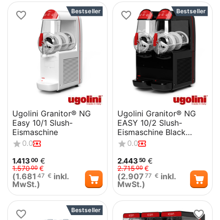
Bestseller
Bestseller
Ugolini Granitor® NG
Ugolini Granitor® NG
Easy 10/1 Slush-
EASY 10/2 Slush-
Eismaschine
Eismaschine Black
Edition
0.0
0.0
1.413
€
2.443
€
00
50
1.570
€
2.715
€
00
00
(
1.681
inkl.
(
2.907
inkl.
47
€
77
€
MwSt.)
MwSt.)
Bestseller