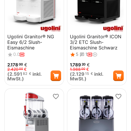
Ugolini Granitor® NG
Ugolini Granitor® ICON
Easy 6/2 Slush-
3/2 ETC Slush-
Eismaschine
Eismaschine Schwarz
0.0
5
1
2.178
€
1.789
€
00
20
2.420
€
1.988
€
00
00
(
2.591
inkl.
(
2.129
inkl.
82
€
15
€
MwSt.)
MwSt.)