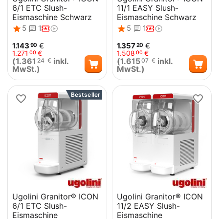
6/1 ETC Slush-
11/1 EASY Slush-
Eismaschine Schwarz
Eismaschine Schwarz
5
1
5
1
1.143
€
1.357
€
90
20
1.271
€
1.508
€
00
00
(
1.361
inkl.
(
1.615
inkl.
24
€
07
€
MwSt.)
MwSt.)
Bestseller
Ugolini Granitor® ICON
Ugolini Granitor® ICON
6/1 ETC Slush-
11/2 EASY Slush-
Eismaschine
Eismaschine