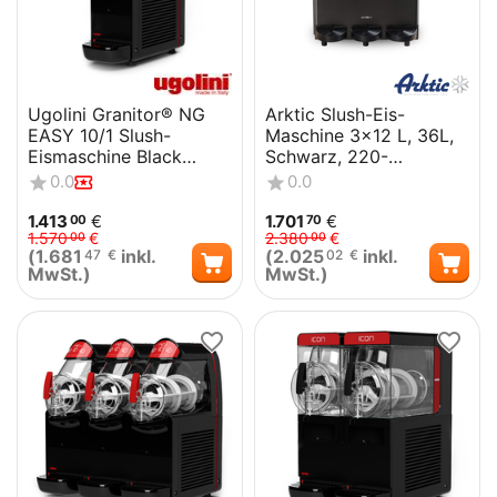
Ugolini Granitor® NG
Arktic Slush-Eis-
EASY 10/1 Slush-
Maschine 3x12 L, 36L,
Eismaschine Black
Schwarz, 220-
Edition
240V/1080W,
0.0
0.0
610x490x(H)775mm
1.413
€
1.701
€
00
70
1.570
€
2.380
€
00
00
(
1.681
inkl.
(
2.025
inkl.
47
€
02
€
MwSt.)
MwSt.)