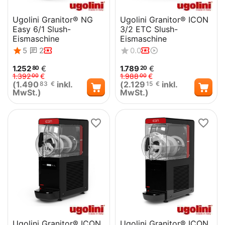
Ugolini Granitor® NG
Ugolini Granitor® ICON
Easy 6/1 Slush-
3/2 ETC Slush-
Eismaschine
Eismaschine
5
2
0.0
1.252
€
1.789
€
80
20
1.392
€
1.988
€
00
00
(
1.490
inkl.
(
2.129
inkl.
83
€
15
€
MwSt.)
MwSt.)
Ugolini Granitor® ICON
Ugolini Granitor® ICON