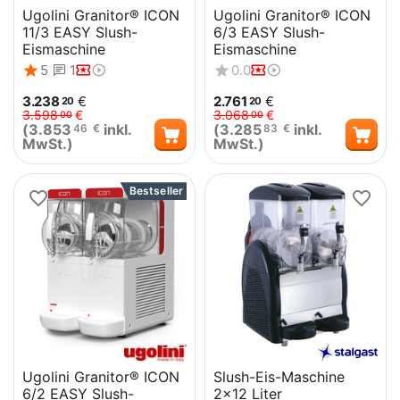
Ugolini Granitor® ICON
Ugolini Granitor® ICON
11/3 EASY Slush-
6/3 EASY Slush-
Eismaschine
Eismaschine
5
1
0.0
3.238
€
2.761
€
20
20
3.598
€
3.068
€
00
00
(
3.853
inkl.
(
3.285
inkl.
46
€
83
€
MwSt.)
MwSt.)
Bestseller
Ugolini Granitor® ICON
Slush-Eis-Maschine
6/2 EASY Slush-
2x12 Liter