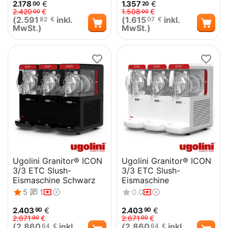
2.178
€
1.357
€
00
20
2.420
€
1.508
€
00
00
(
2.591
inkl.
(
1.615
inkl.
82
€
07
€
MwSt.)
MwSt.)
Ugolini Granitor® ICON
Ugolini Granitor® ICON
3/3 ETC Slush-
3/3 ETC Slush-
Eismaschine Schwarz
Eismaschine
5
1
0.0
2.403
€
2.403
€
90
90
2.671
€
2.671
€
00
00
(
2.860
inkl.
(
2.860
inkl.
64
€
64
€