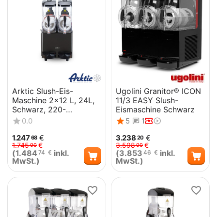
Arktic Slush-Eis-
Ugolini Granitor® ICON
Maschine 2x12 L, 24L,
11/3 EASY Slush-
Schwarz, 220-
Eismaschine Schwarz
240V/710W,
0.0
5
1
415x507x(H)810mm
1.247
€
3.238
€
68
20
1.745
€
3.598
€
00
00
(
1.484
inkl.
(
3.853
inkl.
74
€
46
€
MwSt.)
MwSt.)