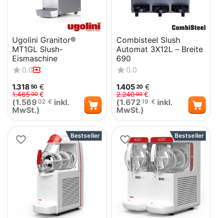
Ugolini Granitor®
Combisteel Slush
MT1GL Slush-
Automat 3X12L – Breite
Eismaschine
690
0.0
0.0
1.318
€
1.405
€
50
20
1.465
€
2.240
€
00
00
(
1.569
inkl.
(
1.672
inkl.
02
€
19
€
MwSt.)
MwSt.)
Bestseller
Bestseller