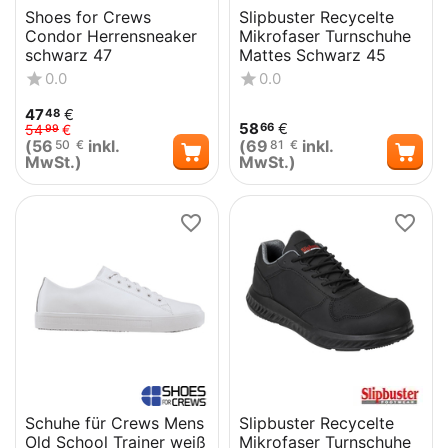
Shoes for Crews
Slipbuster Recycelte
Condor Herrensneaker
Mikrofaser Turnschuhe
schwarz 47
Mattes Schwarz 45
0.0
0.0
47
€
48
58
€
66
54
€
99
(
56
inkl.
(
69
inkl.
50
€
81
€
MwSt.)
MwSt.)
Schuhe für Crews Mens
Slipbuster Recycelte
Old School Trainer weiß
Mikrofaser Turnschuhe