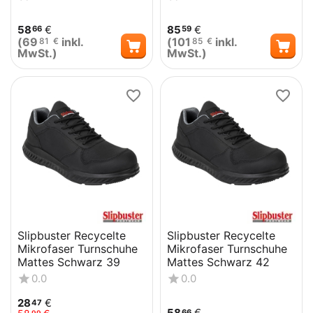
58
€
85
€
66
59
(
69
inkl.
(
101
inkl.
81
€
85
€
MwSt.)
MwSt.)
Slipbuster Recycelte
Slipbuster Recycelte
Mikrofaser Turnschuhe
Mikrofaser Turnschuhe
Mattes Schwarz 39
Mattes Schwarz 42
0.0
0.0
28
€
47
58
€
66