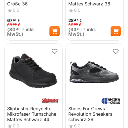
Größe 36
Mattes Schwarz 38
0.0
0.0
67
€
28
€
61
47
68
€
58
€
99
99
(
80
inkl.
(
33
inkl.
46
€
88
€
MwSt.)
MwSt.)
Slipbuster Recycelte
Shoes For Crews
Mikrofaser Turnschuhe
Revolution Sneakers
Mattes Schwarz 44
schwarz 39
0.0
0.0