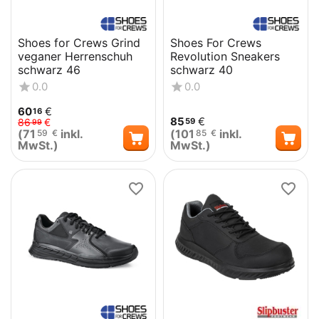
Shoes for Crews Grind
Shoes For Crews
veganer Herrenschuh
Revolution Sneakers
schwarz 46
schwarz 40
0.0
0.0
60
€
16
85
€
59
86
€
99
(
71
inkl.
(
101
inkl.
59
€
85
€
MwSt.)
MwSt.)