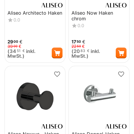
Aliseo Architecto Haken
Aliseo Now Haken
chrom
0.0
0.0
29
€
17
€
00
50
39
€
22
€
00
50
(
34
inkl.
(
20
inkl.
51
€
83
€
MwSt.)
MwSt.)