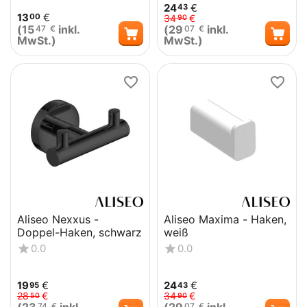
24
€
43
13
€
00
34
€
90
(
15
inkl.
(
29
inkl.
47
€
07
€
MwSt.)
MwSt.)
Aliseo Nexxus -
Aliseo Maxima - Haken,
Doppel-Haken, schwarz
weiß
0.0
0.0
19
€
24
€
95
43
28
€
34
€
50
90
74
€
07
€