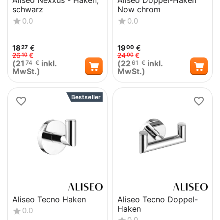
Aliseo Nexxus - Haken,
Aliseo Doppel-Haken
schwarz
Now chrom
0.0
0.0
18
€
19
€
27
00
26
€
24
€
10
00
(
21
inkl.
(
22
inkl.
74
€
61
€
MwSt.)
MwSt.)
Bestseller
Aliseo Tecno Haken
Aliseo Tecno Doppel-
Haken
0.0
0.0