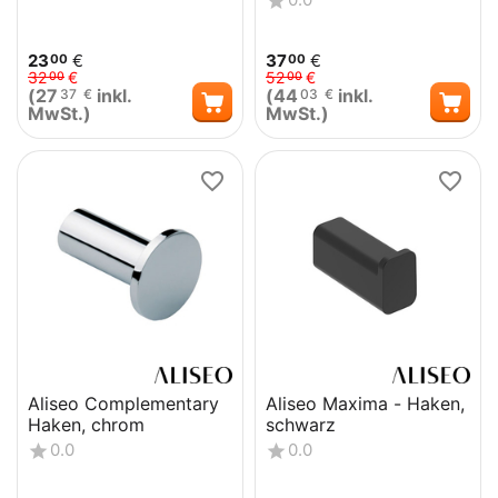
23
€
37
€
00
00
32
€
52
€
00
00
(
27
inkl.
(
44
inkl.
37
€
03
€
MwSt.)
MwSt.)
Aliseo Complementary
Aliseo Maxima - Haken,
Haken, chrom
schwarz
0.0
0.0