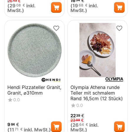
16
€
54
26
€
49
(
29
inkl.
(
19
inkl.
08
€
68
€
MwSt.)
MwSt.)
Hendi Pizzateller Granit,
Olympia Athena runde
Granit, ⌀310mm
Teller mit schmalem
Rand 16,5cm (12 Stück)
0.0
0.0
22
€
39
23
€
99
9
€
(
26
inkl.
84
64
€
(
11
inkl. MwSt.)
MwSt.)
71
€