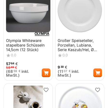
Olympia Whiteware
Großer Speiseteller,
stapelbare Schüsseln
Porzellan, Lubiana,
14,5cm (12 Stück)
Serie Kaszub/Hel, Ø
265 mm
0.0
0.0
57
€
64
9
€
30
58
€
99
(
68
inkl.
(
11
inkl.
59
€
07
€
MwSt.)
MwSt.)