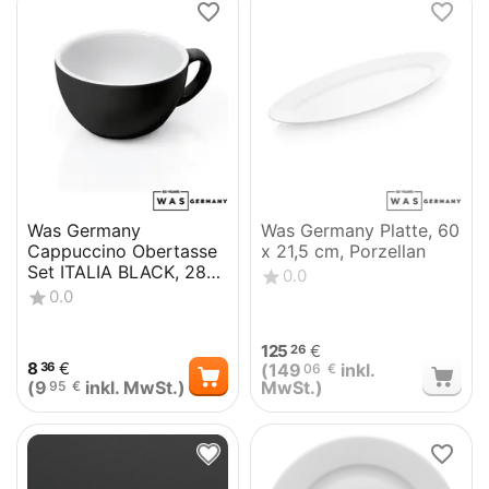
Was Germany
Was Germany Platte, 60
Cappuccino Obertasse
x 21,5 cm, Porzellan
Set ITALIA BLACK, 280
0.0
ml, Ø 10,5 cm, Set á 6
0.0
Stück, Po...
125
€
26
8
€
(
149
inkl.
36
06
€
(
9
inkl. MwSt.)
MwSt.)
95
€