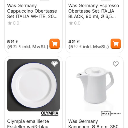
Was Germany
Was Germany Espresso
Cappuccino Obertasse
Obertasse Set ITALIA
Set ITALIA WHITE, 200
BLACK, 90 ml, Ø 6,5
ml, Set á 6 Stück,
cm, Set á 6 Stück,
0.0
0.0
Porzellan
Porzellan
5
€
4
€
34
34
(
6
inkl. MwSt.)
(
5
inkl. MwSt.)
35
€
16
€
Olympia emaillierte
Was Germany
Essteller weiß-blau
Kännchen, Ø 8 cm, 350