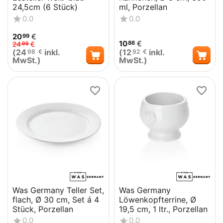
24,5cm (6 Stück)
ml, Porzellan
0.0
0.0
20
€
99
10
€
86
24
€
99
(
24
inkl.
(
12
inkl.
98
€
92
€
MwSt.)
MwSt.)
Was Germany Teller Set,
Was Germany
flach, Ø 30 cm, Set á 4
Löwenkopfterrine, Ø
Stück, Porzellan
19,5 cm, 1 ltr., Porzellan
0.0
0.0