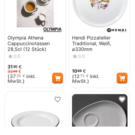
Olympia Athena
Hendi Pizzateller
Cappuccinotassen
Traditional, Weiß,
28,5cl (12 Stück)
⌀330mm
0.0
0.0
31
€
30
10
€
69
32
€
99
(
37
inkl.
(
12
inkl.
25
€
72
€
MwSt.)
MwSt.)