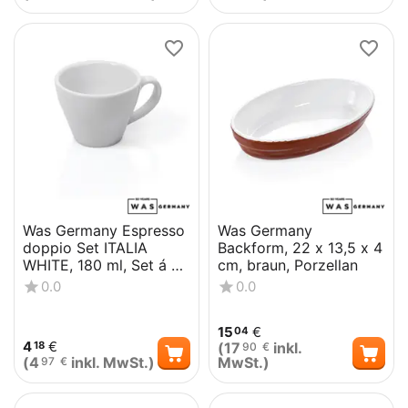
Was Germany Espresso
Was Germany
doppio Set ITALIA
Backform, 22 x 13,5 x 4
WHITE, 180 ml, Set á 6
cm, braun, Porzellan
Stück, Porzellan
0.0
0.0
15
€
04
4
€
(
17
inkl.
18
90
€
(
4
inkl. MwSt.)
MwSt.)
97
€