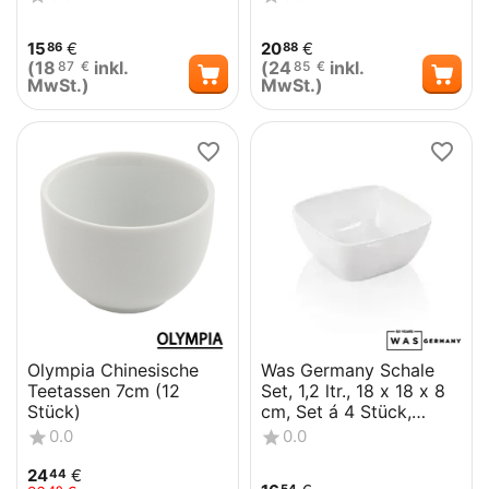
15
€
20
€
86
88
(
18
inkl.
(
24
inkl.
87
€
85
€
MwSt.)
MwSt.)
Olympia Chinesische
Was Germany Schale
Teetassen 7cm (12
Set, 1,2 ltr., 18 x 18 x 8
Stück)
cm, Set á 4 Stück,
Porzellan
0.0
0.0
24
€
44