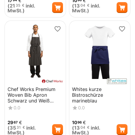
17
€
10
€
94
96
(
21
inkl.
(
13
inkl.
35
€
04
€
MwSt.)
MwSt.)
Chef Works Premium
Whites kurze
Woven Bib Apron
Bistroschürze
Schwarz und Weiß
marineblau
gestreift
0.0
0.0
29
€
10
€
67
96
(
35
inkl.
(
13
inkl.
31
€
04
€
MwSt.)
MwSt.)