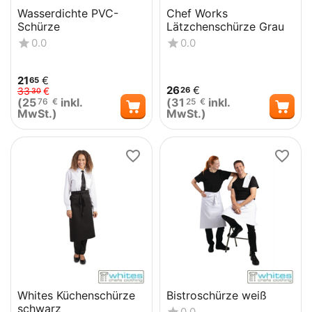
Wasserdichte PVC-
Chef Works
Schürze
Lätzchenschürze Grau
0.0
0.0
21
€
65
26
€
26
33
€
30
(
25
inkl.
(
31
inkl.
76
€
25
€
MwSt.)
MwSt.)
Whites Küchenschürze
Bistroschürze weiß
schwarz
0.0