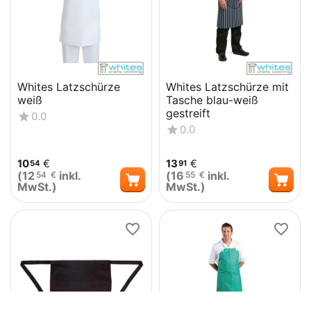
Whites Latzschürze
Whites Latzschürze mit
weiß
Tasche blau-weiß
gestreift
0.0
0.0
10
€
13
€
54
91
(
12
inkl.
(
16
inkl.
54
€
55
€
MwSt.)
MwSt.)