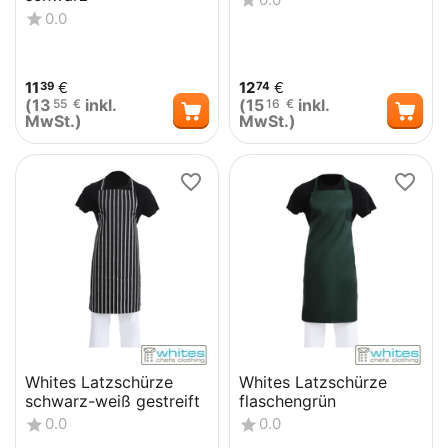
0.0
11
€
12
€
39
74
(
13
inkl.
(
15
inkl.
55
€
16
€
MwSt.)
MwSt.)
Whites Latzschürze
Whites Latzschürze
schwarz-weiß gestreift
flaschengrün
0.0
0.0