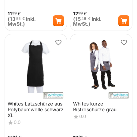
11
€
12
€
39
99
(
13
inkl.
(
15
inkl.
55
€
46
€
MwSt.)
MwSt.)
Whites Latzschürze aus
Whites kurze
Polybaumwolle schwarz
Bistroschürze grau
XL
0.0
0.0