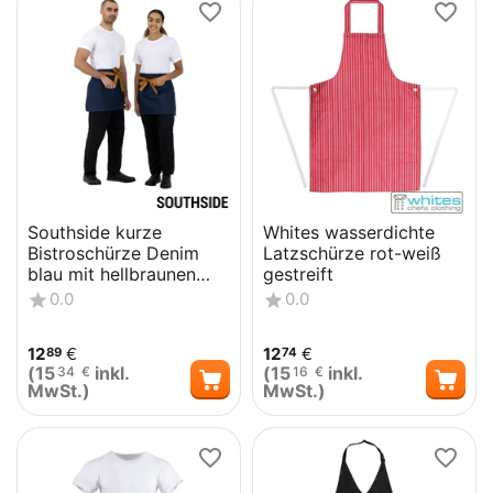
Southside kurze
Whites wasserdichte
Bistroschürze Denim
Latzschürze rot-weiß
blau mit hellbraunen
gestreift
Bändern
0.0
0.0
12
€
12
€
89
74
(
15
inkl.
(
15
inkl.
34
€
16
€
MwSt.)
MwSt.)