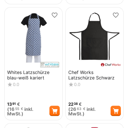
Whites Latzschürze
Chef Works
blau-weiß kariert
Latzschürze Schwarz
0.0
0.0
13
€
22
€
91
38
(
16
inkl.
(
26
inkl.
55
€
63
€
MwSt.)
MwSt.)