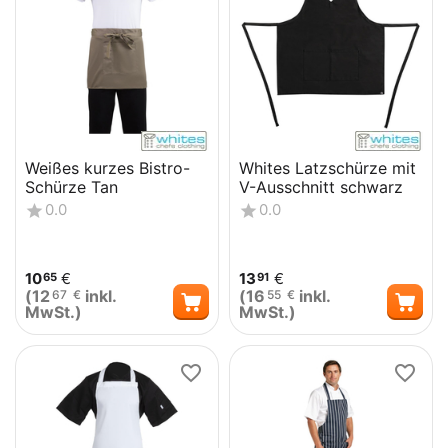
Weißes kurzes Bistro-
Whites Latzschürze mit
Schürze Tan
V-Ausschnitt schwarz
0.0
0.0
10
€
13
€
65
91
(
12
inkl.
(
16
inkl.
67
€
55
€
MwSt.)
MwSt.)