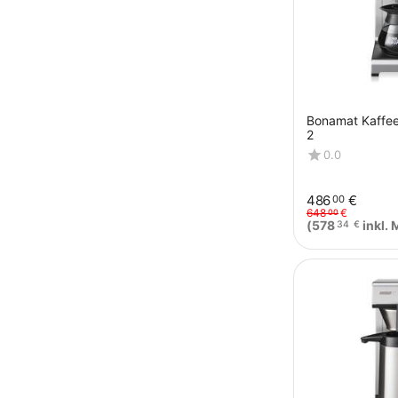
Bonamat Kaffe
2
0.0
486
€
00
648
€
00
(
578
inkl. 
34
€