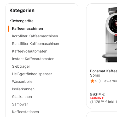
Kategorien
Küchengeräte
Kaffeemaschinen
Korbfilter Kaffeemaschinen
Rundfilter Kaffeemaschinen
Kaffeevollautomaten
Instant Kaffeeautomaten
Siebträger
Bonamat Kaffee
Heißgetränkedispenser
Sprso
5
(1 Bewertu
Wasserboiler
Isolierkannen
990
€
00
Glaskannen
1.682
€
00
(
1.178
inkl.
10
€
Samowar
Kaffeestationen