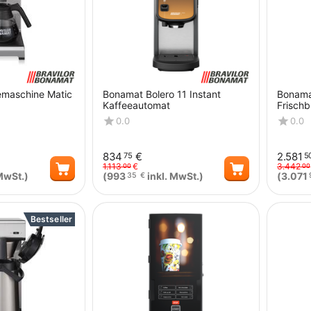
emaschine Matic
Bonamat Bolero 11 Instant
Bonama
Kaffeeautomat
Frischb
Bohnen
0.0
0.0
Heißge
834
€
2.581
75
5
1.113
€
3.442
00
00
MwSt.)
(
993
inkl. MwSt.)
(
3.071
35
€
Menge
Menge
Bestseller