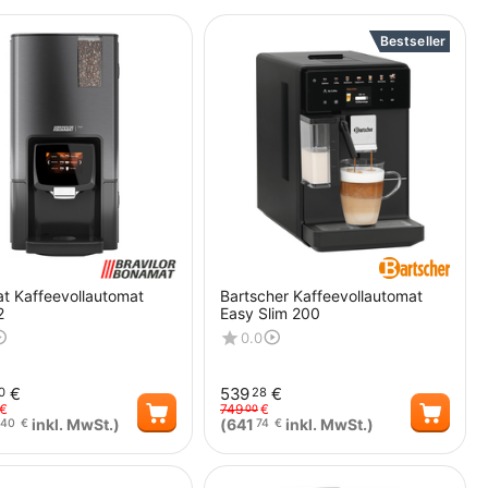
Bestseller
t Kaffeevollautomat
Bartscher Kaffeevollautomat
2
Easy Slim 200
0.0
€
539
€
0
28
€
749
€
00
inkl. MwSt.)
(
641
inkl. MwSt.)
40
€
74
€
Menge
Menge