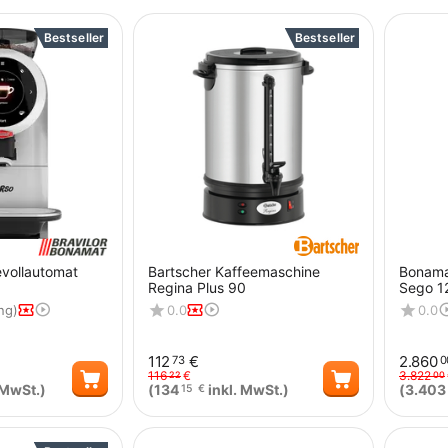
Bestseller
Bestseller
vollautomat
Bartscher Kaffeemaschine
Bonama
Regina Plus 90
Sego 1
ng)
0.0
0.0
112
€
2.860
73
0
116
€
3.822
22
00
 MwSt.)
(
134
inkl. MwSt.)
(
3.403
15
€
Menge
Menge