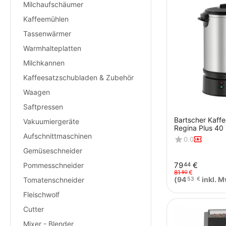
Milchaufschäumer
Kaffeemühlen
Tassenwärmer
Warmhalteplatten
Milchkannen
Kaffeesatzschubladen & Zubehör
Waagen
Saftpressen
Bartscher Kaff
Vakuumiergeräte
Regina Plus 40
Aufschnittmaschinen
0.0
Gemüseschneider
79
€
Pommesschneider
44
81
€
90
(
94
inkl. M
Tomatenschneider
53
€
Fleischwolf
Cutter
Mixer - Blender