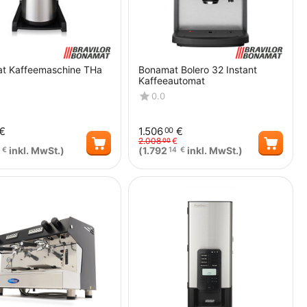
t Kaffeemaschine THa
Bonamat Bolero 32 Instant
Kaffeeautomat
0.0
€
1.506
€
00
2.008
€
00
inkl. MwSt.)
(
1.792
inkl. MwSt.)
€
14
€
Menge
Menge