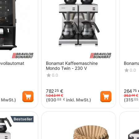
vollautomat
Bonamat Kaffeemaschine
Bonama
Mondo Twin - 230 V
0.0
0.0
782
€
264
25
75
1.043
€
353
€
00
00
. MwSt.)
(
930
inkl. MwSt.)
(
315
88
€
05
Menge
Menge
Bestseller