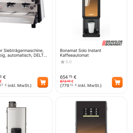
r Siebträgermaschine,
Bonamat Solo Instant
ig, automatisch, DELTA,
Kaffeeautomat
0.0
€
654
€
5
75
€
873
€
00
inkl. MwSt.)
(
779
inkl. MwSt.)
37
€
15
€
Menge
Menge