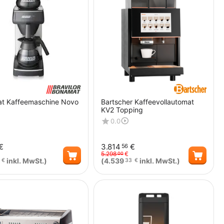
t Kaffeemaschine Novo
Bartscher Kaffeevollautomat
KV2 Topping
0.0
€
3.814
€
56
5.298
€
00
inkl. MwSt.)
(
4.539
inkl. MwSt.)
€
33
€
Menge
Menge