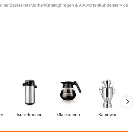
ionen
Bestsellers
Marken
Katalog
Fragen & Antworten
Kundenservice
er
Isolierkannen
Glaskannen
Samowar