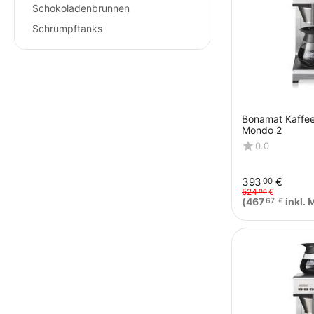
Schokoladenbrunnen
Schrumpftanks
Bonamat Kaffe
Mondo 2
0.0
393
€
00
524
€
00
(
467
inkl. 
67
€