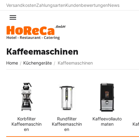
Versandkosten
Zahlungsarten
Kundenbewertungen
News
Kaffeemaschinen
Home
Küchengeräte
Kaffeemaschinen
/
/
Korbfilter
Rundfilter
Kaffeevollauto
Kaffeemaschin
Kaffeemaschin
maten
Ka
en
en