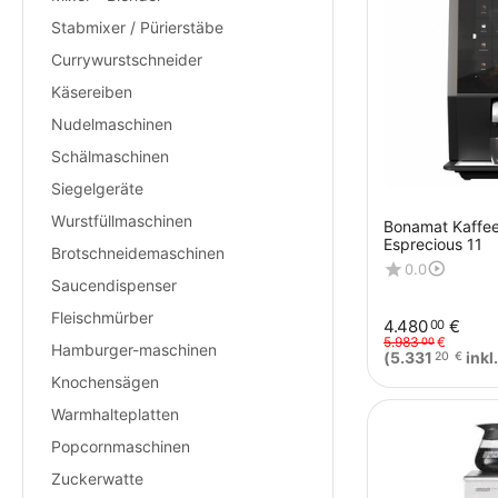
Stabmixer / Pürierstäbe
Currywurstschneider
Käsereiben
Nudelmaschinen
Schälmaschinen
Siegelgeräte
Wurstfüllmaschinen
Bonamat Kaffee
Esprecious 11
Brotschneidemaschinen
0.0
Saucendispenser
Fleischmürber
4.480
€
00
5.983
€
00
Hamburger-maschinen
(
5.331
inkl
20
€
Knochensägen
Warmhalteplatten
Popcornmaschinen
Zuckerwatte