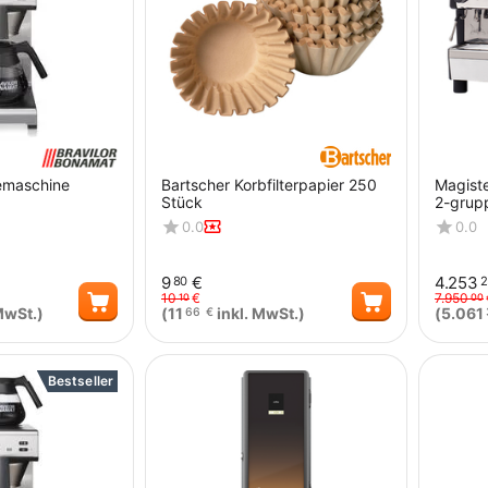
emaschine
Bartscher Korbfilterpapier 250
Magiste
Stück
2-grupp
4,5 kW
0.0
0.0
9
€
4.253
80
2
10
€
7.950
10
00
MwSt.)
(
11
inkl. MwSt.)
(
5.061
66
€
Menge
Menge
Bestseller