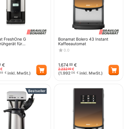
t FreshOne G
Bonamat Bolero 43 Instant
rühgerät für
Kaffeeautomat
kaffee und
0.0
tränkevarianten
€
1.674
€
0
00
€
2.232
€
00
inkl. MwSt.)
(
1.992
inkl. MwSt.)
99
€
06
€
Menge
Menge
Bestseller