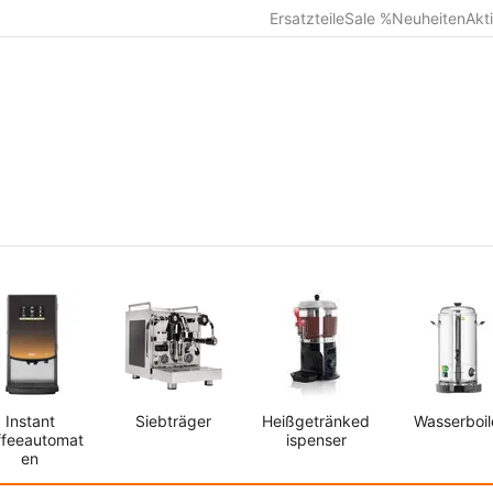
Ersatzteile
Sale %
Neuheiten
Akt
Instant
Siebträger
Heißgetränked
Wasserboil
ffeeautomat
ispenser
en