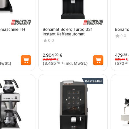
emaschine TH
Bonamat Bolero Turbo 331
Bonama
Instant Kaffeeautomat
0.0
0.0
2.904
€
479
00
25
3.872
€
639
€
00
00
MwSt.)
(
3.455
inkl. MwSt.)
(
570
76
€
31
Menge
Menge
Bestseller