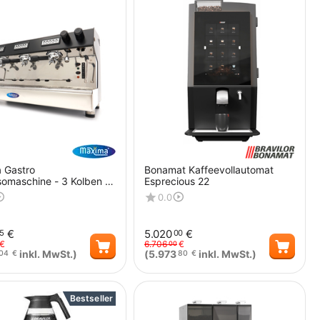
 Gastro
Bonamat Kaffeevollautomat
omaschine - 3 Kolben -
Esprecious 22
ssen pro Stunde
0.0
€
5.020
€
5
00
€
6.706
€
00
inkl. MwSt.)
(
5.973
inkl. MwSt.)
04
€
80
€
Menge
Menge
Bestseller