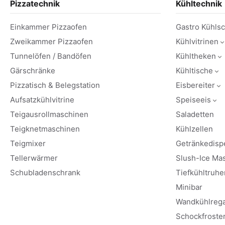
Pizzatechnik
Kühltechnik
Einkammer Pizzaofen
Gastro Kühls
Zweikammer Pizzaofen
Kühlvitrinen
Tunnelöfen / Bandöfen
Kühltheken
Gärschränke
Kühltische
Pizzatisch & Belegstation
Eisbereiter
Aufsatzkühlvitrine
Speiseeis
Teigausrollmaschinen
Saladetten
Teigknetmaschinen
Kühlzellen
Teigmixer
Getränkedisp
Tellerwärmer
Slush-Ice Ma
Schubladenschrank
Tiefkühltruhe
Minibar
Wandkühlrega
Schockfroste