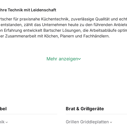
ahre Technik mit Leidenschaft
rtscher für praxisnahe Küchentechnik, zuverlässige Qualität und ech
entstanden, zählt das Unternehmen heute zu den führenden Anbieter
n Erfahrung entwickelt Bartscher Lösungen, die Arbeitsabläufe optim
nger Zusammenarbeit mit Köchen, Planern und Fachhändlern.
bietet Bartscher ein umfassendes Sortiment für jede Anforderung. V
Mehr anzeigen
und hohe Effizienz. Entwickelt für den täglichen Einsatz in der Gas
verlässiger Kundendienst sorgen dafür, dass Ausfallzeiten minimiert 
bel
Brat & Grillgeräte
e Marke des Jahres 2026“ und 2025, steht Bartscher für Qualität, I
nik
Grillen Griddleplatten