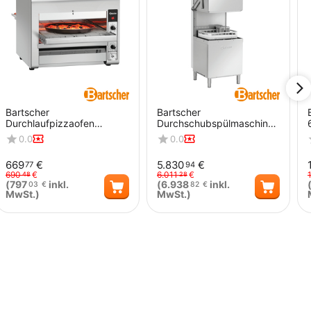
Bartscher
Bartscher
Durchlaufpizzaofen
Durchschubspülmaschine
3600TB10
DS 600 LPR
0.0
0.0
669
€
5.830
€
77
94
690
€
6.011
€
48
28
(
797
inkl.
(
6.938
inkl.
03
€
82
€
MwSt.)
MwSt.)
Menge
Menge