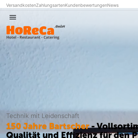
Versandkosten
Zahlungsarten
Kundenbewertungen
News
Technik mit Leidenschaft
150 Jahre Bartscher
- Vollsorti
Qualität und Effizienz für den P