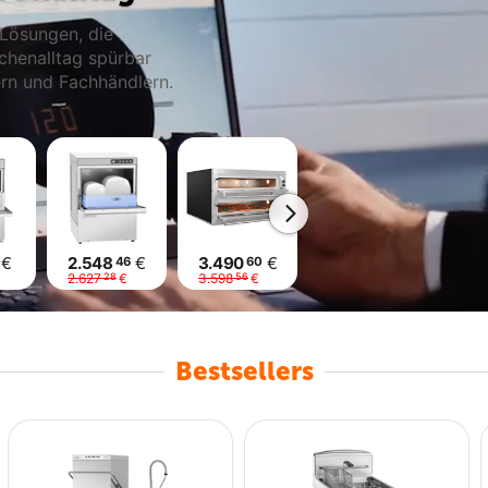
 Lösungen, die
üchenalltag spürbar
ern und Fachhändlern.
€
2.548
€
3.490
€
746
€
99
46
60
59
2.627
€
3.598
€
769
€
1.0
28
56
68
Bestsellers