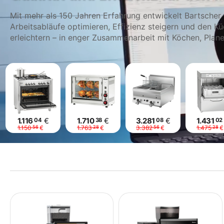
Mit mehr als 150 Jahren Erfahrung entwickelt Bartscher
Arbeitsabläufe optimieren, Effizienz steigern und den K
erleichtern – in enger Zusammenarbeit mit Köchen, Plan
1.116
€
1.710
€
3.281
€
1.431
04
38
08
02
1.150
€
1.763
€
3.382
€
1.475
€
56
28
56
28