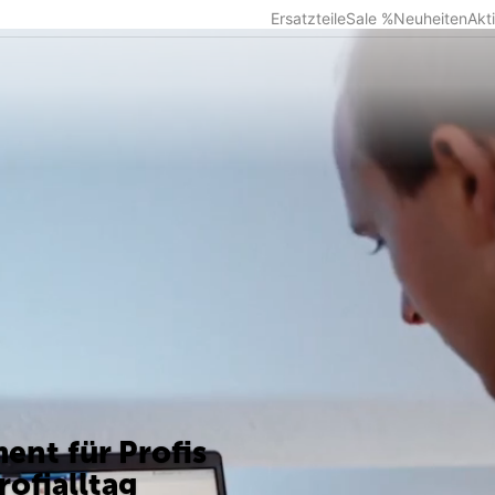
Ersatzteile
Sale %
Neuheiten
Akt
ment für Profis
rofialltag