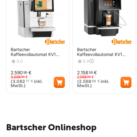
Bartscher
Bartscher
Kaffeevollautomat KV1
Kaffeevollautomat KV1
Deluxe
Comfort
0.0
0.0
2.590
€
2.158
€
56
56
3.598
€
2.998
€
00
00
(
3.082
inkl.
(
2.568
inkl.
77
€
69
€
MwSt.)
MwSt.)
Menge
Menge
Bartscher Onlineshop