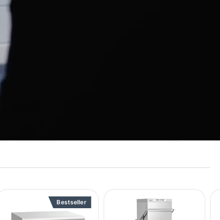
1
€
1.172
€
739
€
03
61
61
21
€
1.208
€
762
€
68
88
48
Bestseller