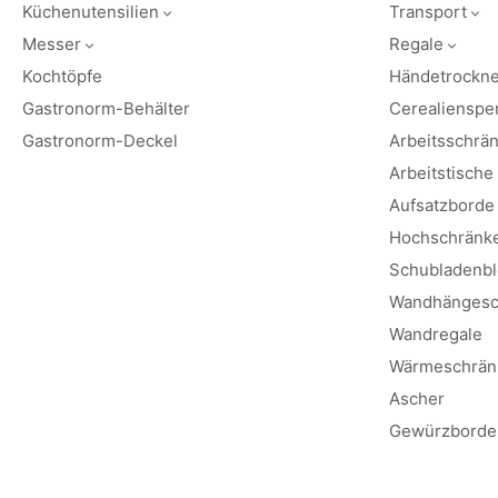
Küchenutensilien
Transport
Messer
Regale
Kochtöpfe
Händetrockne
Gastronorm-Behälter
Cerealienspe
Gastronorm-Deckel
Arbeitsschrä
Arbeitstische
Aufsatzborde
Hochschränk
Schubladenbl
Wandhängesc
Wandregale
Wärmeschrän
Ascher
Gewürzborde