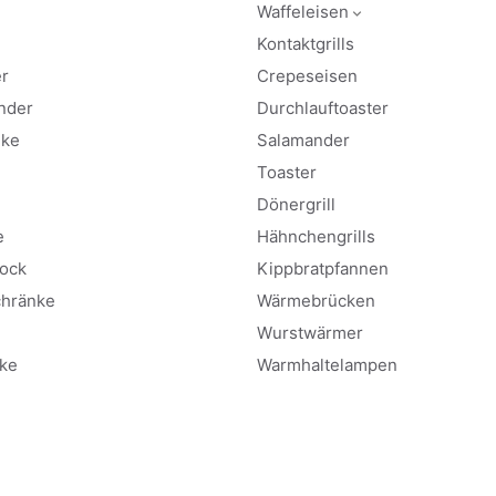
Waffeleisen
Kontaktgrills
r
Crepeseisen
nder
Durchlauftoaster
nke
Salamander
Toaster
Dönergrill
e
Hähnchengrills
ock
Kippbratpfannen
hränke
Wärmebrücken
Wurstwärmer
ke
Warmhaltelampen