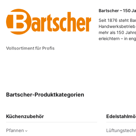
Bartscher – 150 J
Seit 1876 steht Ba
Handwerksbetrieb 
mehr als 150 Jahre
erleichtern – in e
Vollsortiment für Profis
Ob Imbiss, Restaurant oder Großküche: Mit über 2.000 Produkten 
alles aus einer Hand und schnell verfügbar.
Qualität, die überzeugt
Bartscher Geräte stehen für Langlebigkeit, einfache Handhabung 
starkes Preis-Leistungs-Verhältnis.
Bartscher-Produktkategorien
Service & Verlässlichkeit
Ein dichtes Servicenetz, schnelle Ersatzteilversorgung und ein zu
Küchenzubehör
Edelstahlmö
Ausgezeichnete Marke
Mehrfach prämiert, unter anderem mit dem Plus X Award als „Best
Pfannen
Lüftungstech
bestätigen regelmäßig die hohe Leistungsfähigkeit der Produkte.