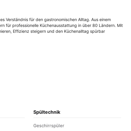
tes Verständnis für den gastronomischen Alltag. Aus einem
n für professionelle Küchenausstattung in über 80 Ländern. Mit
ieren, Effizienz steigern und den Küchenalltag spürbar
om leistungsstarken Kochgerät bis zum praktischen Kleingerät –
tronomie, überzeugen sie durch robuste Verarbeitung und ein
werden – damit der Betrieb reibungslos läuft.
Spültechnik
nnovation und Kundenzufriedenheit. Auch unabhängige Institute
Geschirrspüler