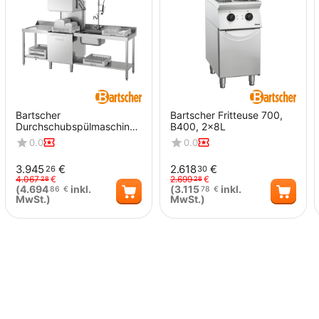
Bartscher
Bartscher Fritteuse 700,
Durchschubspülmaschine
B400, 2x8L
DS 500
0.0
0.0
3.945
€
2.618
€
26
30
4.067
€
2.699
€
28
28
(
4.694
inkl.
(
3.115
inkl.
86
€
78
€
MwSt.)
MwSt.)
Menge
Menge