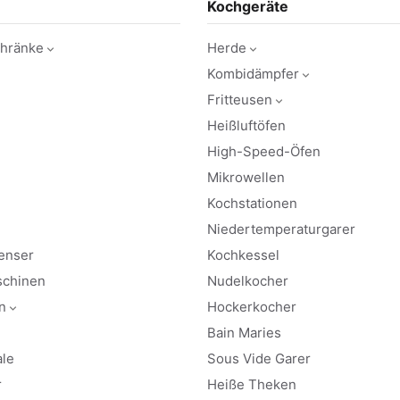
Kochgeräte
chränke
Herde
Kombidämpfer
Fritteusen
Heißluftöfen
High-Speed-Öfen
Mikrowellen
Kochstationen
Niedertemperaturgarer
enser
Kochkessel
schinen
Nudelkocher
n
Hockerkocher
Bain Maries
le
Sous Vide Garer
r
Heiße Theken