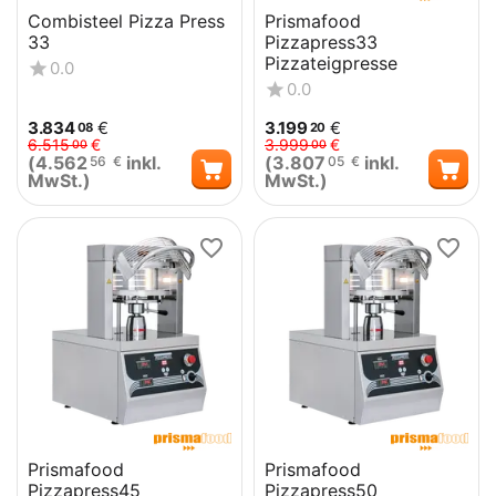
Combisteel Pizza Press
Prismafood
33
Pizzapress33
Pizzateigpresse
0.0
0.0
3.834
€
3.199
€
08
20
6.515
€
3.999
€
00
00
(
4.562
inkl.
(
3.807
inkl.
56
€
05
€
MwSt.)
MwSt.)
Prismafood
Prismafood
Pizzapress45
Pizzapress50