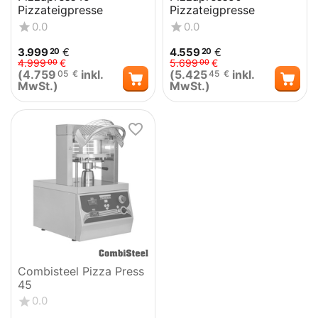
Pizzateigpresse
Pizzateigpresse
0.0
0.0
3.999
€
4.559
€
20
20
4.999
€
5.699
€
00
00
(
4.759
inkl.
(
5.425
inkl.
05
€
45
€
MwSt.)
MwSt.)
Combisteel Pizza Press
45
0.0