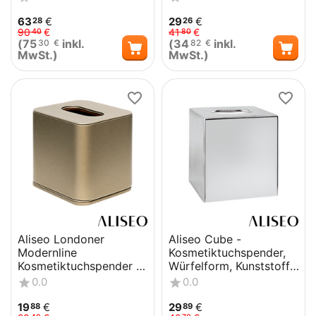
63
€
29
€
28
26
90
€
41
€
40
80
(
75
inkl.
(
34
inkl.
30
€
82
€
MwSt.)
MwSt.)
Aliseo Londoner
Aliseo Cube -
Modernline
Kosmetiktuchspender,
Kosmetiktuchspender -
Würfelform, Kunststoff,
Würfelform, taupe
chrom
0.0
0.0
19
€
29
€
88
89