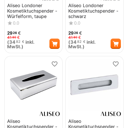
Aliseo Londoner
Aliseo Londoner
Kosmetiktuchspender -
Kosmetiktuchspender -
Würfelform, taupe
schwarz
0.0
0.0
29
€
29
€
26
26
41
€
41
€
80
80
(
34
inkl.
(
34
inkl.
82
€
82
€
MwSt.)
MwSt.)
Aliseo
Aliseo
Kosmetiktuchspender -
Kosmetiktuchspender -