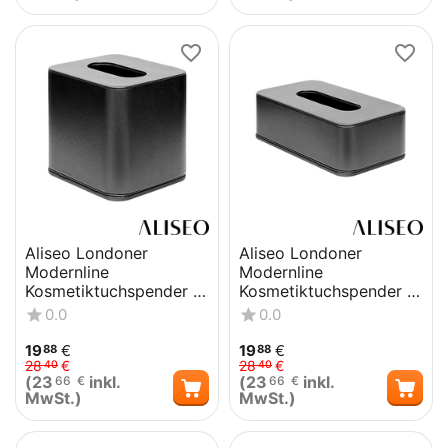
Aliseo Londoner
Aliseo Londoner
Modernline
Modernline
Kosmetiktuchspender -
Kosmetiktuchspender -
Würfelform, schwarz
schwarz
0.0
0.0
19
€
19
€
88
88
28
€
28
€
40
40
(
23
inkl.
(
23
inkl.
66
€
66
€
MwSt.)
MwSt.)