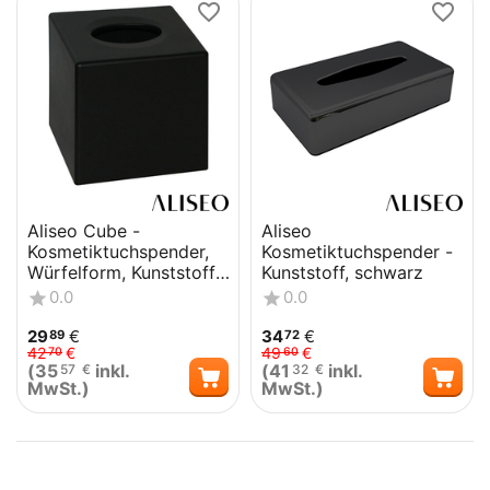
Aliseo Cube -
Aliseo
Kosmetiktuchspender,
Kosmetiktuchspender -
Würfelform, Kunststoff,
Kunststoff, schwarz
schwarz
0.0
0.0
29
€
34
€
89
72
42
€
49
€
70
60
(
35
inkl.
(
41
inkl.
57
€
32
€
MwSt.)
MwSt.)