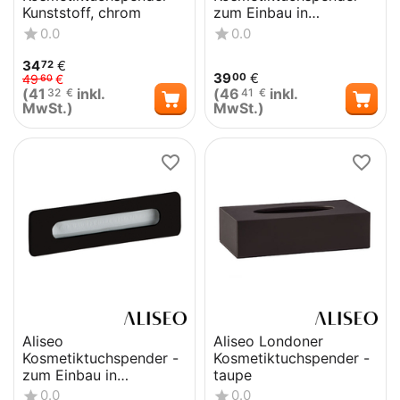
Kunststoff, chrom
zum Einbau in
Waschtisch, chrom
0.0
0.0
34
€
72
39
€
00
49
€
60
(
41
inkl.
(
46
inkl.
32
€
41
€
MwSt.)
MwSt.)
Aliseo
Aliseo Londoner
Kosmetiktuchspender -
Kosmetiktuchspender -
zum Einbau in
taupe
Waschtisch, schwarz
0.0
0.0