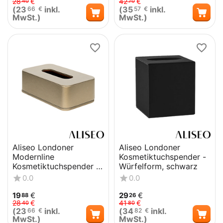
28
€
42
€
40
70
(
23
inkl.
(
35
inkl.
66
€
57
€
MwSt.)
MwSt.)
Aliseo Londoner
Aliseo Londoner
Modernline
Kosmetiktuchspender -
Kosmetiktuchspender -
Würfelform, schwarz
taupe
0.0
0.0
19
€
29
€
88
26
28
€
41
€
40
80
(
23
inkl.
(
34
inkl.
66
€
82
€
MwSt.)
MwSt.)