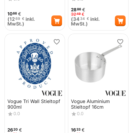
125x35mm
28
€
86
10
€
66
32
€
49
(
12
inkl.
(
34
inkl.
69
€
34
€
MwSt.)
MwSt.)
Vogue Tri Wall Stieltopf
Vogue Aluminium
900ml
Stieltopf 16cm
0.0
0.0
26
€
16
€
20
33