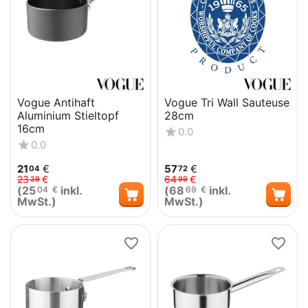
Vogue Antihaft
Vogue Tri Wall Sauteuse
Aluminium Stieltopf
28cm
16cm
0.0
0.0
21
€
57
€
04
72
23
€
64
€
39
99
(
25
inkl.
(
68
inkl.
04
€
69
€
MwSt.)
MwSt.)