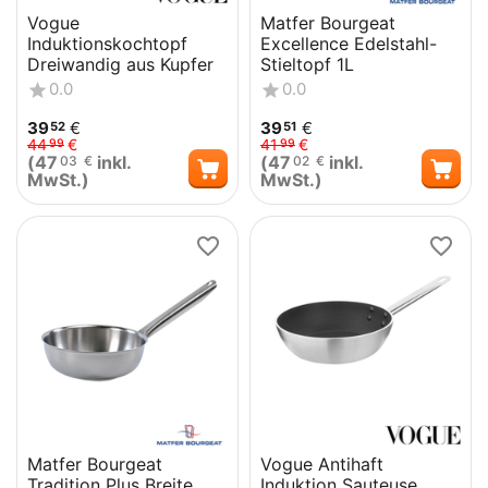
Vogue
Matfer Bourgeat
Induktionskochtopf
Excellence Edelstahl-
Dreiwandig aus Kupfer
Stieltopf 1L
0.0
0.0
39
€
39
€
52
51
44
€
41
€
99
99
(
47
inkl.
(
47
inkl.
03
€
02
€
MwSt.)
MwSt.)
Matfer Bourgeat
Vogue Antihaft
Tradition Plus Breite
Induktion Sauteuse