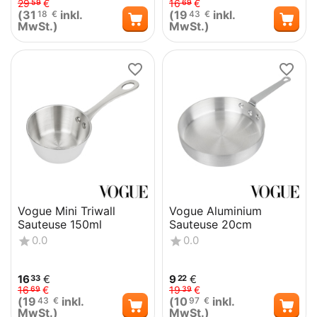
29
€
16
€
59
69
(
31
inkl.
(
19
inkl.
18
€
43
€
MwSt.)
MwSt.)
Vogue Mini Triwall
Vogue Aluminium
Sauteuse 150ml
Sauteuse 20cm
0.0
0.0
16
€
9
€
33
22
16
€
19
€
69
39
(
19
inkl.
(
10
inkl.
43
€
97
€
MwSt.)
MwSt.)