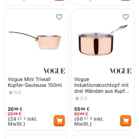
Vogue Mini Triwall
Vogue
Kupfer-Sauteuse 150ml
Induktionskochtopf mit
drei Wänden aus Kupfer
0.0
200 x 100 mm
0.0
20
€
55
€
36
94
22
€
62
€
39
99
(
24
inkl.
(
66
inkl.
23
€
57
€
MwSt.)
MwSt.)