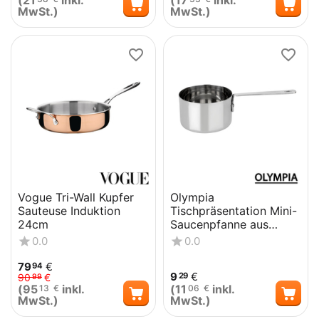
(
21
inkl.
(
17
inkl.
MwSt.)
MwSt.)
Vogue Tri-Wall Kupfer
Olympia
Sauteuse Induktion
Tischpräsentation Mini-
24cm
Saucenpfanne aus
Edelstahl 70x45mm
0.0
0.0
79
€
94
9
€
29
90
€
99
(
95
inkl.
(
11
inkl.
13
€
06
€
MwSt.)
MwSt.)