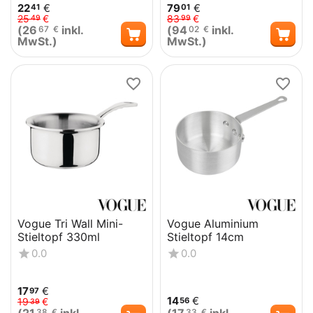
22
€
79
€
41
01
25
€
83
€
49
99
(
26
inkl.
(
94
inkl.
67
€
02
€
MwSt.)
MwSt.)
Vogue Tri Wall Mini-
Vogue Aluminium
Stieltopf 330ml
Stieltopf 14cm
0.0
0.0
17
€
97
14
€
56
19
€
39
38
€
33
€