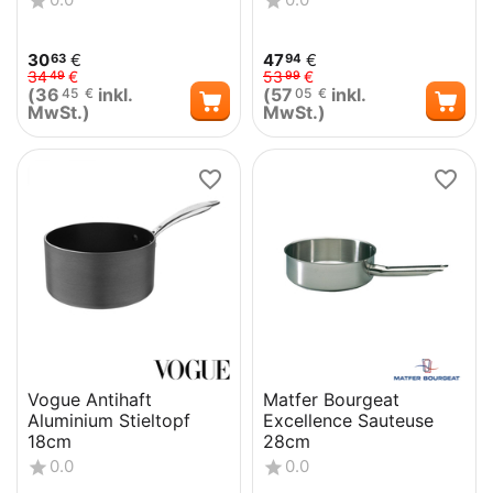
30
€
47
€
63
94
34
€
53
€
49
99
(
36
inkl.
(
57
inkl.
45
€
05
€
MwSt.)
MwSt.)
Vogue Antihaft
Matfer Bourgeat
Aluminium Stieltopf
Excellence Sauteuse
18cm
28cm
0.0
0.0