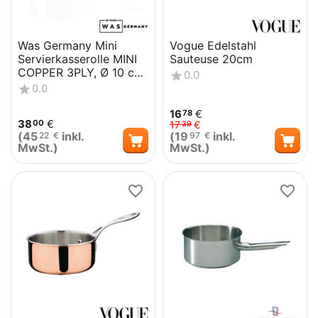
Was Germany Mini
Vogue Edelstahl
Servierkasserolle MINI
Sauteuse 20cm
COPPER 3PLY, Ø 10 cm,
0.0
460 ml, Kupfer,
0.0
Aluminium...
16
€
78
38
€
00
17
€
39
(
45
inkl.
(
19
inkl.
22
€
97
€
MwSt.)
MwSt.)