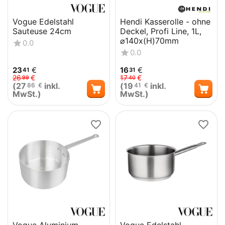
Vogue Edelstahl
Hendi Kasserolle - ohne
Sauteuse 24cm
Deckel, Profi Line, 1L,
⌀140x(H)70mm
0.0
0.0
23
€
16
€
41
31
26
€
17
€
99
40
(
27
inkl.
(
19
inkl.
86
€
41
€
MwSt.)
MwSt.)