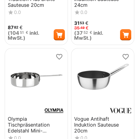
Sauteuse 20cm
24cm
0.0
0.0
31
€
53
87
€
82
35
€
49
(
104
inkl.
(
37
inkl.
51
€
52
€
MwSt.)
MwSt.)
Olympia
Vogue Antihaft
Tischpräsentation
Induktion Sauteuse
Edelstahl Mini-
20cm
Soßenpfanne
0.0
0.0