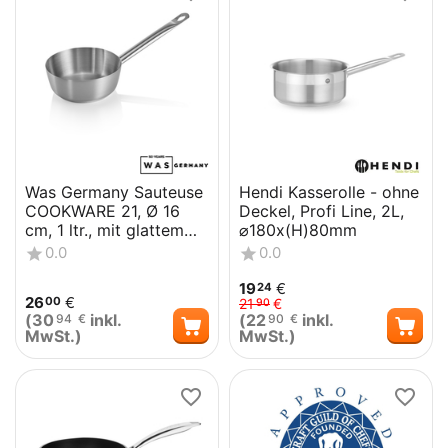
Was Germany Sauteuse
Hendi Kasserolle - ohne
COOKWARE 21, Ø 16
Deckel, Profi Line, 2L,
cm, 1 ltr., mit glattem
⌀180x(H)80mm
Rand, Chromnickelstahl
0.0
0.0
1...
19
€
24
26
€
00
21
€
90
(
30
inkl.
(
22
inkl.
94
€
90
€
MwSt.)
MwSt.)