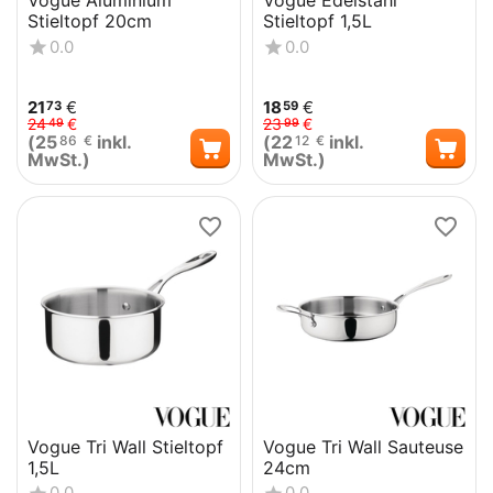
Vogue Aluminium
Vogue Edelstahl
Stieltopf 20cm
Stieltopf 1,5L
0.0
0.0
21
€
18
€
73
59
24
€
23
€
49
99
(
25
inkl.
(
22
inkl.
86
€
12
€
MwSt.)
MwSt.)
Vogue Tri Wall Stieltopf
Vogue Tri Wall Sauteuse
1,5L
24cm
0.0
0.0