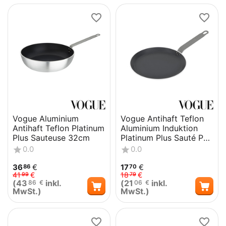
Vogue Aluminium
Vogue Antihaft Teflon
Antihaft Teflon Platinum
Aluminium Induktion
Plus Sauteuse 32cm
Platinum Plus Sauté Pan
260mm
0.0
0.0
36
€
17
€
86
70
41
€
18
€
99
79
(
43
inkl.
(
21
inkl.
86
€
06
€
MwSt.)
MwSt.)