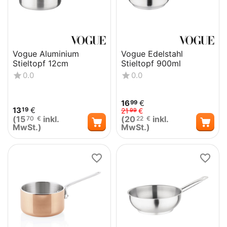
Vogue Aluminium
Vogue Edelstahl
Stieltopf 12cm
Stieltopf 900ml
0.0
0.0
16
€
99
13
€
19
21
€
99
(
15
inkl.
(
20
inkl.
70
€
22
€
MwSt.)
MwSt.)