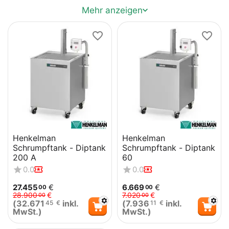
Mehr anzeigen
Vakuumverpackungsmaschine. Die Diptank-Reihe von
Henkelman bietet ein hervorragendes Werkzeug zur
Verbesserung Ihrer Produktpräsentation. Verwenden
Sie einen Diptank in Kombination mit einer unserer
Vakuumverpackungsmaschinen
für das beste
Verpackungsergebnis.
Henkelman
Henkelman
Schrumpftank - Diptank
Schrumpftank - Diptank
200 A
60
0.0
0.0
27.455
€
6.669
€
00
00
28.900
€
7.020
€
00
00
(
32.671
inkl.
(
7.936
inkl.
45
€
11
€
MwSt.)
MwSt.)