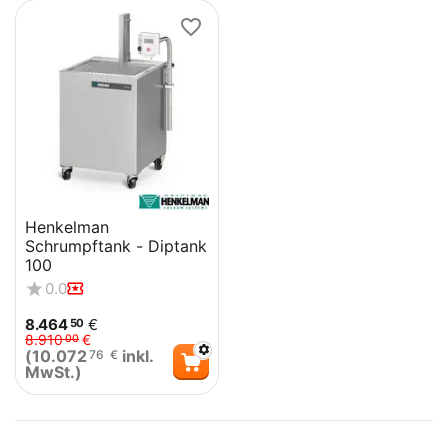
Henkelman
Schrumpftank - Diptank
100
0.0
8.464
€
50
8.910
€
00
(
10.072
inkl.
76
€
MwSt.)