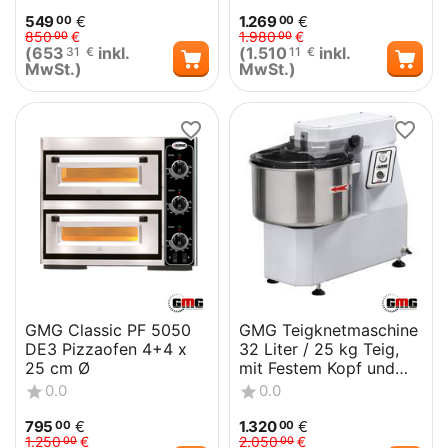
549
€
1.269
€
00
00
850
€
1.980
€
00
00
(
653
inkl.
(
1.510
inkl.
31
€
11
€
MwSt.)
MwSt.)
GMG Classic PF 5050
GMG Teigknetmaschine
DE3 Pizzaofen 4+4 x
32 Liter / 25 kg Teig,
25 cm Ø
mit Festem Kopf und
Fester Wanne 400 V
0.0
0.0
795
€
1.320
€
00
00
1.250
€
2.050
€
00
00