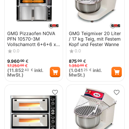
GMG Pizzaofen NOVA
GMG Teigmixer 20 Liter
PFN 10570-3M
/ 17 kg Teig, mit Festem
Vollschamott 6+6+6 x
Kopf und Fester Wanne
35 cm Ø
0.0
0.0
9.960
€
875
€
00
00
17.250
€
1.350
€
00
00
(
11.852
inkl.
(
1.041
inkl.
40
€
25
€
MwSt.)
MwSt.)