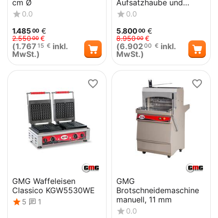
cm Ø
Aufsatzhaube und
Gärschrank
0.0
0.0
1.485
€
5.800
€
00
00
2.550
€
8.950
€
00
00
(
1.767
inkl.
(
6.902
inkl.
15
€
00
€
MwSt.)
MwSt.)
GMG Waffeleisen
GMG
Classico KGW5530WE
Brotschneidemaschine
manuell, 11 mm
5
1
0.0