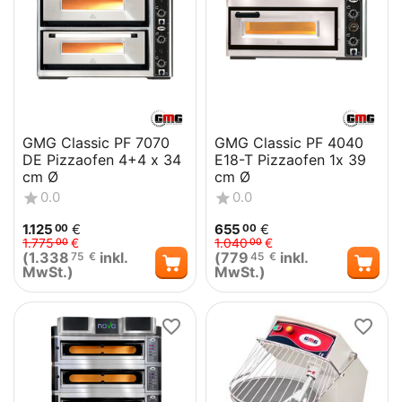
GMG Classic PF 7070
GMG Classic PF 4040
DE Pizzaofen 4+4 x 34
E18-T Pizzaofen 1x 39
cm Ø
cm Ø
0.0
0.0
1.125
€
655
€
00
00
1.775
€
1.040
€
00
00
(
1.338
inkl.
(
779
inkl.
75
€
45
€
MwSt.)
MwSt.)