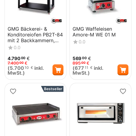
GMG Bäckerei- &
GMG Waffeleisen
Konditoreiofen PB2T-84
Amore-M WE 01 M
mit 2 Backkammern,
0.0
Vollschamott und
0.0
Untergestell
4.790
€
569
€
00
00
7.400
€
895
€
00
00
(
5.700
inkl.
(
677
inkl.
10
€
11
€
MwSt.)
MwSt.)
Bestseller