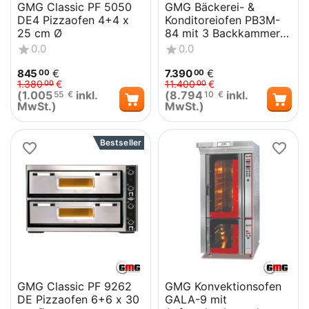
GMG Classic PF 5050
GMG Bäckerei- &
DE4 Pizzaofen 4+4 x
Konditoreiofen PB3M-
25 cm Ø
84 mit 3 Backkammern,
2 Gärkammern und
0.0
0.0
Vollschamott
845
€
7.390
€
00
00
1.380
€
11.400
€
00
00
(
1.005
inkl.
(
8.794
inkl.
55
€
10
€
MwSt.)
MwSt.)
Bestseller
GMG Classic PF 9262
GMG Konvektionsofen
DE Pizzaofen 6+6 x 30
GALA-9 mit