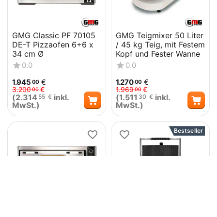
GMG Classic PF 70105
GMG Teigmixer 50 Liter
DE-T Pizzaofen 6+6 x
/ 45 kg Teig, mit Festem
34 cm Ø
Kopf und Fester Wanne
0.0
0.0
1.945
€
1.270
€
00
00
3.200
€
1.969
€
00
00
(
2.314
inkl.
(
1.511
inkl.
55
€
30
€
MwSt.)
MwSt.)
Bestseller