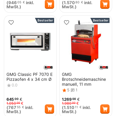
(
946
inkl.
(
1.570
inkl.
05
€
80
€
MwSt.)
MwSt.)
Bestseller
Bestseller
GMG Classic PF 7070 E
GMG
Pizzaofen 4 x 34 cm Ø
Brotschneidemaschine
manuell, 11 mm
0.0
5
1
645
€
1.269
€
00
00
1.050
€
1.980
€
00
00
(
767
inkl.
(
1.510
inkl.
55
€
11
€
MwSt.)
MwSt.)