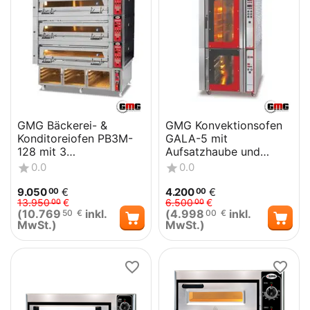
GMG Bäckerei- &
GMG Konvektionsofen
Konditoreiofen PB3M-
GALA-5 mit
128 mit 3
Aufsatzhaube und
Backkammern, 3
Gärschrank
0.0
0.0
Gärkammern und
Vollschamott
9.050
€
4.200
€
00
00
13.950
€
6.500
€
00
00
(
10.769
inkl.
(
4.998
inkl.
50
€
00
€
MwSt.)
MwSt.)