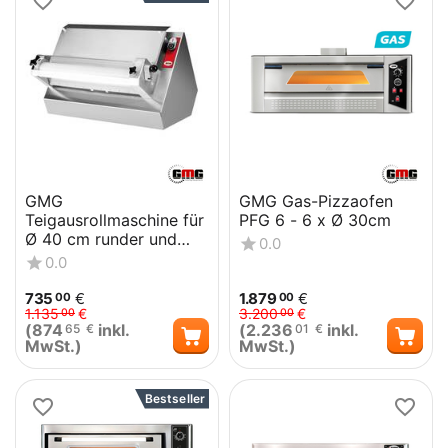
GMG
GMG Gas-Pizzaofen
Teigausrollmaschine für
PFG 6 - 6 x Ø 30cm
Ø 40 cm runder und
0.0
eckige Pizzen
0.0
735
€
1.879
€
00
00
1.135
€
3.200
€
00
00
(
874
inkl.
(
2.236
inkl.
65
€
01
€
MwSt.)
MwSt.)
Bestseller