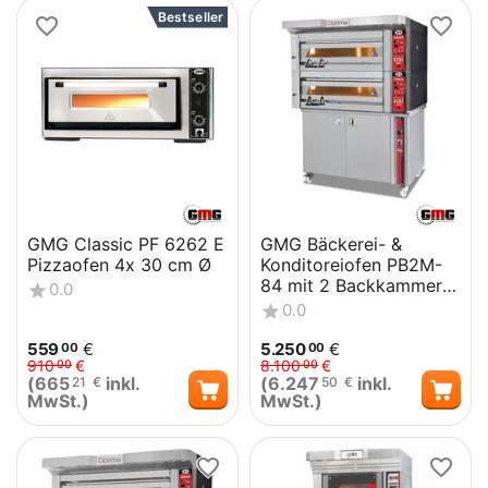
Bestseller
GMG Classic PF 6262 E
GMG Bäckerei- &
Pizzaofen 4x 30 cm Ø
Konditoreiofen PB2M-
84 mit 2 Backkammern,
0.0
Vollschamott und
0.0
Gärschrank
559
€
5.250
€
00
00
910
€
8.100
€
00
00
(
665
inkl.
(
6.247
inkl.
21
€
50
€
MwSt.)
MwSt.)