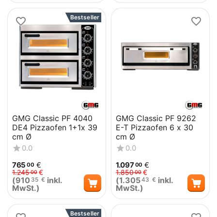
Bestseller
GMG Classic PF 4040
GMG Classic PF 9262
DE4 Pizzaofen 1+1x 39
E-T Pizzaofen 6 x 30
cm Ø
cm Ø
0.0
0.0
765
€
1.097
€
00
00
1.245
€
1.850
€
00
00
(
910
inkl.
(
1.305
inkl.
35
€
43
€
MwSt.)
MwSt.)
Bestseller