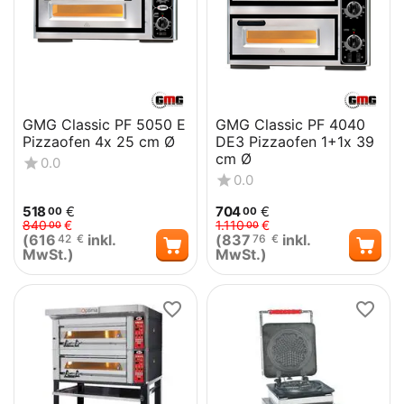
GMG Classic PF 5050 E
GMG Classic PF 4040
Pizzaofen 4x 25 cm Ø
DE3 Pizzaofen 1+1x 39
cm Ø
0.0
0.0
518
€
704
€
00
00
840
€
1.110
€
00
00
(
616
inkl.
(
837
inkl.
42
€
76
€
MwSt.)
MwSt.)