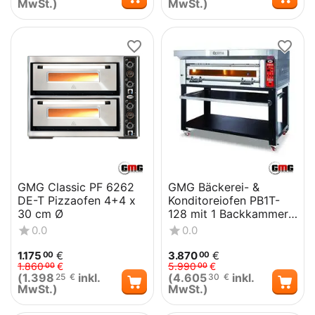
MwSt.)
MwSt.)
GMG Classic PF 6262
GMG Bäckerei- &
DE-T Pizzaofen 4+4 x
Konditoreiofen PB1T-
30 cm Ø
128 mit 1 Backkammer,
Vollschamott, und
0.0
0.0
Untergestell
1.175
€
3.870
€
00
00
1.860
€
5.990
€
00
00
(
1.398
inkl.
(
4.605
inkl.
25
€
30
€
MwSt.)
MwSt.)