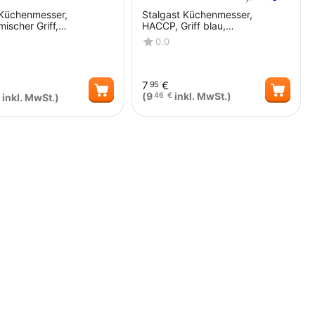
 Küchenmesser,
Stalgast Küchenmesser,
ischer Griff,
HACCP, Griff blau,
nlänge 18 cm
Edelstahlklinge 22 cm
0.0
7
€
95
(
9
inkl. MwSt.)
46
€
inkl. MwSt.)
Menge
Menge