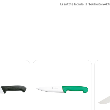
Ersatzteile
Sale %
Neuheiten
Akt