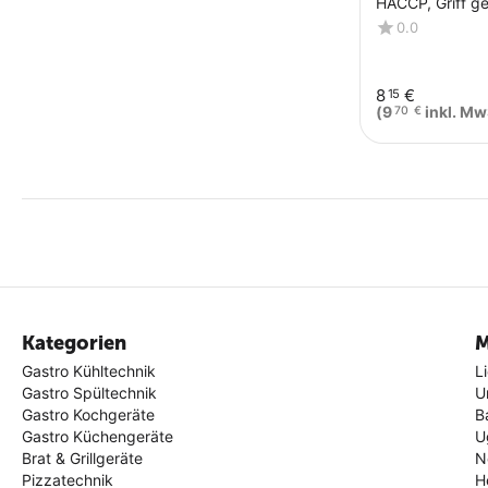
HACCP, Griff ge
Edelstahlklinge
0.0
8
€
15
(
9
inkl. Mw
70
€
Kategorien
M
Gastro Kühltechnik
L
Gastro Spültechnik
U
Gastro Kochgeräte
B
Gastro Küchengeräte
U
Brat & Grillgeräte
N
Pizzatechnik
H