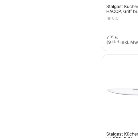
Stalgast Küche
HACCP, Griff br
Edelstahlklinge
0.0
7
€
95
(
9
inkl. Mw
46
€
Stalgast Küche