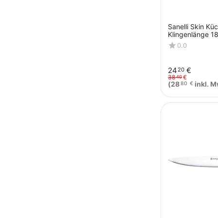
Sanelli Skin K
Klingenlänge 
0.0
24
€
20
38
€
40
(
28
inkl. M
80
€