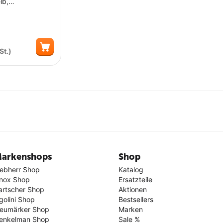
lb,
 22 cm
St.)
Menge
arkenshops
Shop
iebherr Shop
Katalog
nox Shop
Ersatzteile
artscher Shop
Aktionen
golini Shop
Bestsellers
eumärker Shop
Marken
enkelman Shop
Sale %