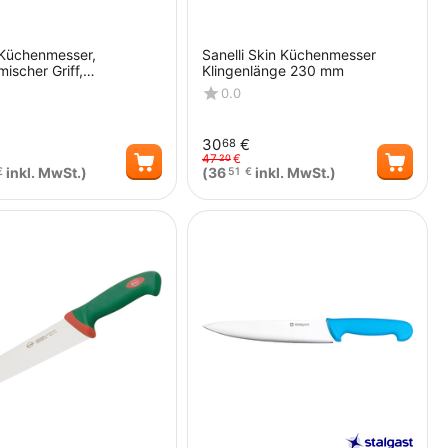
 Küchenmesser,
Sanelli Skin Küchenmesser
ischer Griff,
Klingenlänge 230 mm
nlänge 23 cm
0.0
30
€
68
47
€
20
inkl. MwSt.)
(
36
inkl. MwSt.)
€
51
€
Menge
Menge