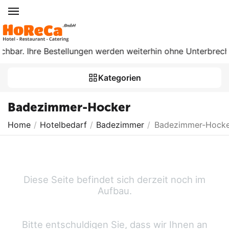
ichbar. Ihre Bestellungen werden weiterhin ohne Unterbrechu
Kategorien
Badezimmer-Hocker
Home
/
Hotelbedarf
/
Badezimmer
/
Badezimmer-Hocke
Diese Seite befindet sich derzeit noch im
Aufbau.
Bitte entschuldigen Sie, dass wir Ihnen an