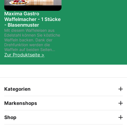
Maxima Gastro
Waffelmacher - 1 Stücke
- Blasenmuster
Mit diesem Waffeleisen aus
Edelstahl können Sie köstliche
Waffeln backen. Dank der
Drehfunktion werden die
Waffeln auf beiden Seiten
gleichmäßig gebacken, und
Zur Produktseite >
die Antihaftbeschichtung der
Aluminiumschalen sorgt dafür,
dass die Waffeln nicht kleben
bleiben. Die Temperatur und
der Timer lassen sich ganz
einfach über die Bedienknöpfe
einstellen.
Kategorien
Markenshops
Shop