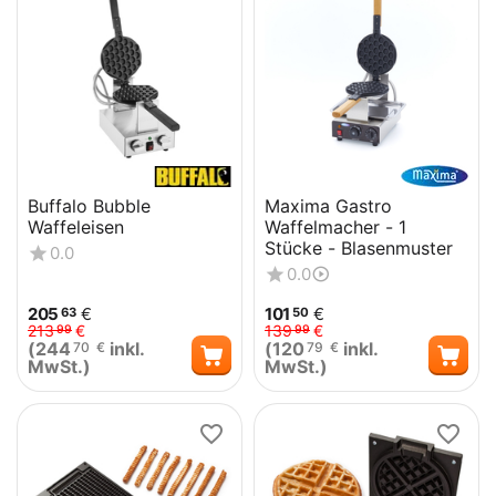
Buffalo Bubble
Maxima Gastro
Waffeleisen
Waffelmacher - 1
Stücke - Blasenmuster
0.0
0.0
205
€
101
€
63
50
213
€
139
€
99
99
(
244
inkl.
(
120
inkl.
70
€
79
€
MwSt.)
MwSt.)