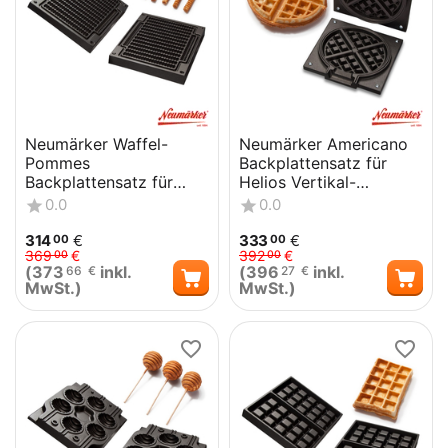
Neumärker Waffel-
Neumärker Americano
Pommes
Backplattensatz für
Backplattensatz für
Helios Vertikal-
SWiNG-Backsystem
Backsystem
0.0
0.0
314
€
333
€
00
00
369
€
392
€
00
00
(
373
inkl.
(
396
inkl.
66
€
27
€
MwSt.)
MwSt.)