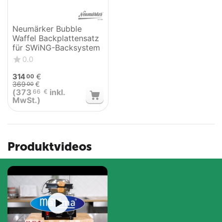
Neumärker Bubble
Waffel Backplattensatz
für SWiNG-Backsystem
0.0
314
€
00
369
€
00
(
373
inkl.
66
€
MwSt.)
Produktvideos