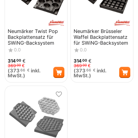
Neumärker Twist Pop
Neumärker Brüsseler
Backplattensatz für
Waffel Backplattensatz
SWiNG-Backsystem
für SWiNG-Backsystem
0.0
0.0
314
€
314
€
00
00
369
€
369
€
00
00
(
373
inkl.
(
373
inkl.
66
€
66
€
MwSt.)
MwSt.)