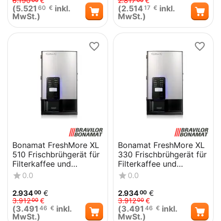
6.190
€
2.817
€
00
00
(
5.521
inkl.
(
2.514
inkl.
60
€
17
€
MwSt.)
MwSt.)
Bonamat FreshMore XL
Bonamat FreshMore XL
510 Frischbrühgerät für
330 Frischbrühgerät für
Filterkaffee und
Filterkaffee und
Heißgetränkevarianten
Heißgetränkevarianten
0.0
0.0
2.934
€
2.934
€
00
00
3.912
€
3.912
€
00
00
(
3.491
inkl.
(
3.491
inkl.
46
€
46
€
MwSt.)
MwSt.)