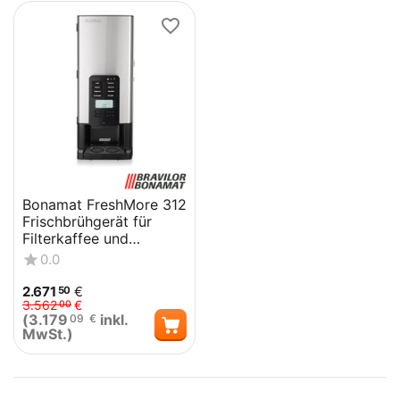
Bonamat FreshMore 312
Frischbrühgerät für
Filterkaffee und
Heißgetränkevarianten
0.0
2.671
€
50
3.562
€
00
(
3.179
inkl.
09
€
MwSt.)