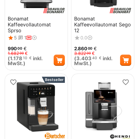
Bonamat
Bonamat
Kaffeevollautomat
Kaffeevollautomat Sego
Sprso
12
5
1
0.0
990
€
2.860
€
00
00
1.682
€
3.822
€
00
00
(
1.178
inkl.
(
3.403
inkl.
10
€
40
€
MwSt.)
MwSt.)
Bestseller