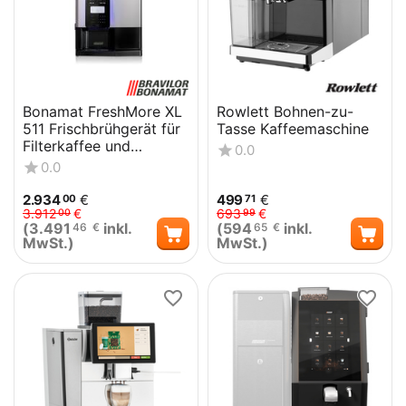
Bonamat FreshMore XL
Rowlett Bohnen-zu-
511 Frischbrühgerät für
Tasse Kaffeemaschine
Filterkaffee und
0.0
Heißgetränkevarianten
0.0
2.934
€
499
€
00
71
3.912
€
693
€
00
99
(
3.491
inkl.
(
594
inkl.
46
€
65
€
MwSt.)
MwSt.)