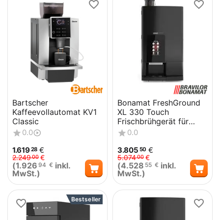
Bartscher
Bonamat FreshGround
Kaffeevollautomat KV1
XL 330 Touch
Classic
Frischbrühgerät für
Bohnenkaffee und
0.0
0.0
Heißgetränkevaria...
1.619
€
3.805
€
28
50
2.249
€
5.074
€
00
00
(
1.926
inkl.
(
4.528
inkl.
94
€
55
€
MwSt.)
MwSt.)
Bestseller