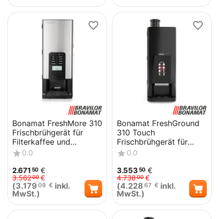
Bonamat FreshMore 310
Bonamat FreshGround
Frischbrühgerät für
310 Touch
Filterkaffee und
Frischbrühgerät für
Heißgetränkevarianten
Bohnenkaffee und
0.0
0.0
Heißgetränkevarianten
2.671
€
3.553
€
50
50
3.562
€
4.738
€
00
00
(
3.179
inkl.
(
4.228
inkl.
09
€
67
€
MwSt.)
MwSt.)