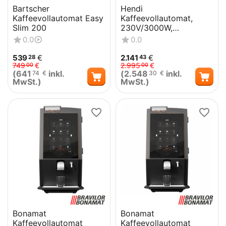
Bartscher
Hendi
Kaffeevollautomat Easy
Kaffeevollautomat,
Slim 200
230V/3000W,
390x544x(H)578mm
0.0
0.0
539
€
2.141
€
28
43
749
€
2.995
€
00
00
(
641
inkl.
(
2.548
inkl.
74
€
30
€
MwSt.)
MwSt.)
Bonamat
Bonamat
Kaffeevollautomat
Kaffeevollautomat