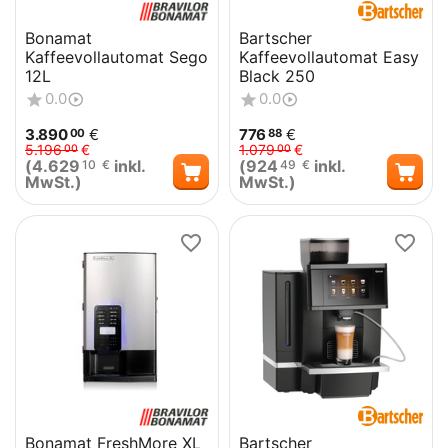
Bonamat
Bartscher
Kaffeevollautomat Sego
Kaffeevollautomat Easy
12L
Black 250
0.0
0.0
3.890
€
776
€
00
88
5.196
€
1.079
€
00
00
(
4.629
inkl.
(
924
inkl.
10
€
49
€
MwSt.)
MwSt.)
Bonamat FreshMore XL
Bartscher