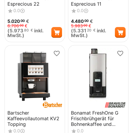
Esprecious 22
Esprecious 11
0.0
0.0
5.020
€
4.480
€
00
00
6.706
€
5.983
€
00
00
(
5.973
inkl.
(
5.331
inkl.
80
€
20
€
MwSt.)
MwSt.)
Bartscher
Bonamat FreshOne G
Kaffeevollautomat KV2
Frischbrühgerät für
Topping
Bohnenkaffee und
Heißgetränkevarianten
0.0
0.0