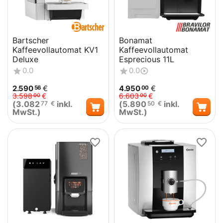
Bartscher
Bonamat
Kaffeevollautomat KV1
Kaffeevollautomat
Deluxe
Esprecious 11L
0.0
0.0
2.590
€
4.950
€
56
00
3.598
€
6.603
€
00
00
(
3.082
inkl.
(
5.890
inkl.
77
€
50
€
MwSt.)
MwSt.)