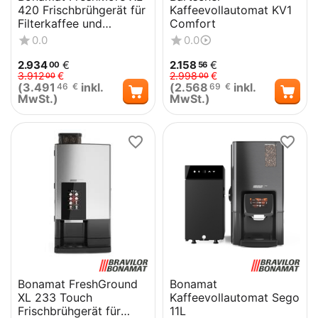
420 Frischbrühgerät für
Kaffeevollautomat KV1
Filterkaffee und
Comfort
Heißgetränkevarianten
0.0
0.0
2.934
€
2.158
€
00
56
3.912
€
2.998
€
00
00
(
3.491
inkl.
(
2.568
inkl.
46
€
69
€
MwSt.)
MwSt.)
Bonamat FreshGround
Bonamat
XL 233 Touch
Kaffeevollautomat Sego
Frischbrühgerät für
11L