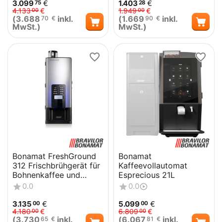
3.099
€
1.403
€
75
28
4.133
€
1.949
€
00
00
(
3.688
inkl.
(
1.669
inkl.
70
€
90
€
MwSt.)
MwSt.)
Bonamat FreshGround
Bonamat
312 Frischbrühgerät für
Kaffeevollautomat
Bohnenkaffee und
Esprecious 21L
Heißgetränkevarianten
0.0
0.0
3.135
€
5.099
€
00
00
4.180
€
6.809
€
00
00
(
3.730
inkl.
(
6.067
inkl.
65
€
81
€