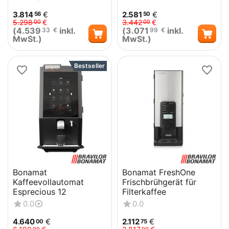
3.814
€
2.581
€
56
50
5.298
€
3.442
€
00
00
(
4.539
inkl.
(
3.071
inkl.
33
€
99
€
MwSt.)
MwSt.)
Bestseller
Bonamat
Bonamat FreshOne
Kaffeevollautomat
Frischbrühgerät für
Esprecious 12
Filterkaffee
0.0
0.0
4.640
€
2.112
€
00
75