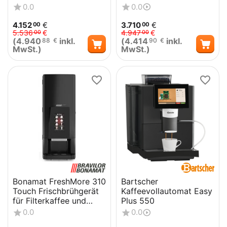
Bohnenkaffee und
0.0
0.0
Heißgetränkevaria...
4.152
€
3.710
€
00
00
5.536
€
4.947
€
00
00
(
4.940
inkl.
(
4.414
inkl.
88
€
90
€
MwSt.)
MwSt.)
Bonamat FreshMore 310
Bartscher
Touch Frischbrühgerät
Kaffeevollautomat Easy
für Filterkaffee und
Plus 550
Heißgetränkevarianten
0.0
0.0