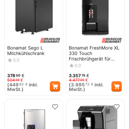
Bonamat Sego L
Bonamat FreshMore XL
Milchkühlschrank
330 Touch
Frischbrühgerät für
0.0
Filterkaffee und
0.0
Heißgetränkevarianten
378
€
3.357
€
00
75
504
€
4.477
€
00
00
(
449
inkl.
(
3.995
inkl.
82
€
72
€
MwSt.)
MwSt.)