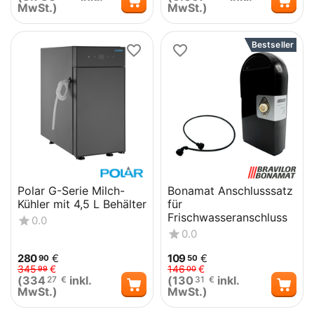
MwSt.)
MwSt.)
Bestseller
Polar G-Serie Milch-
Bonamat Anschlusssatz
Kühler mit 4,5 L Behälter
für
Frischwasseranschluss
0.0
0.0
280
€
109
€
90
50
345
€
146
€
99
00
(
334
inkl.
(
130
inkl.
27
€
31
€
MwSt.)
MwSt.)