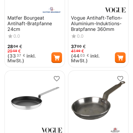
Matfer Bourgeat
Vogue Antihaft-Teflon-
Antihaft-Bratpfanne
Aluminium-Induktions-
24cm
Bratpfanne 360mm
0.0
0.0
28
€
37
€
04
00
29
€
41
€
59
99
(
33
inkl.
(
44
inkl.
37
€
03
€
MwSt.)
MwSt.)