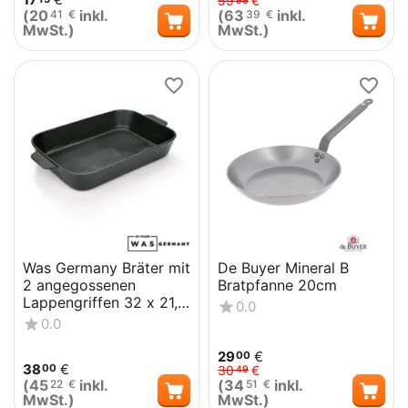
59
€
99
(
20
inkl.
(
63
inkl.
41
€
39
€
MwSt.)
MwSt.)
Was Germany Bräter mit
De Buyer Mineral B
2 angegossenen
Bratpfanne 20cm
Lappengriffen 32 x 21,5
0.0
x 5,5 cm, Gusseisen
0.0
29
€
00
38
€
00
30
€
49
(
45
inkl.
(
34
inkl.
22
€
51
€
MwSt.)
MwSt.)