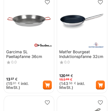
Garcima SL
Matfer Bourgeat
Paellapfanne 36cm
Induktionspfanne 32cm
0.0
0.0
120
€
64
13
€
37
153
€
99
(
15
inkl.
(
143
inkl.
91
€
56
€
MwSt.)
MwSt.)