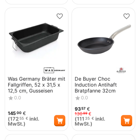
Was Germany Bräter mit
De Buyer Choc
Fallgriffen, 52 x 31,5 x
Induction Antihaft
12,5 cm, Gusseisen
Bratpfanne 32cm
0.0
0.0
93
€
57
145
€
00
130
€
99
(
172
inkl.
(
111
inkl.
55
€
35
€
MwSt.)
MwSt.)