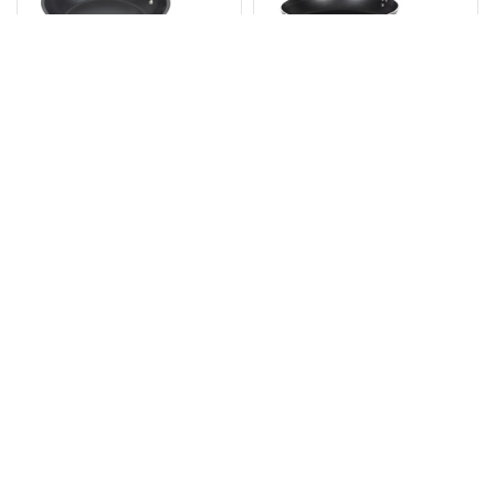
Vogue Platinum Plus
Matfer Bourgeat
Antihaft-Bratpfanne aus
Antihaft-Bratpfanne
Edelstahl 20cm
32cm
0.0
0.0
20
€
06
44
€
43
21
€
99
(
23
inkl.
(
52
inkl.
87
€
87
€
MwSt.)
MwSt.)