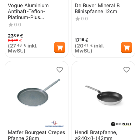
Vogue Aluminium
De Buyer Mineral B
Antihaft-Teflon-
Blinispfanne 12cm
Platinum-Plus
0.0
Bratpfanne 26cm
0.0
23
€
09
17
€
15
26
€
49
(
27
inkl.
(
20
inkl.
48
€
41
€
MwSt.)
MwSt.)
Matfer Bourgeat Crepes
Hendi Bratpfanne,
Pfanne 28cm
⌀240x(H)42mm