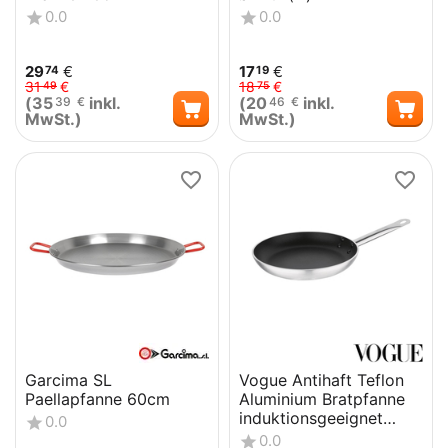
0.0
0.0
29
€
17
€
74
19
31
€
18
€
49
75
(
35
inkl.
(
20
inkl.
39
€
46
€
MwSt.)
MwSt.)
Garcima SL
Vogue Antihaft Teflon
Paellapfanne 60cm
Aluminium Bratpfanne
induktionsgeeignet
0.0
28cm
0.0