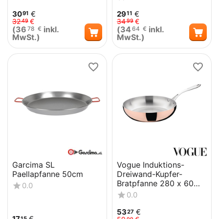
30
€
29
€
91
11
32
€
34
€
49
99
(
36
inkl.
(
34
inkl.
78
€
64
€
MwSt.)
MwSt.)
Garcima SL
Vogue Induktions-
Paellapfanne 50cm
Dreiwand-Kupfer-
Bratpfanne 280 x 60
0.0
mm
0.0
53
€
27
17
€
15