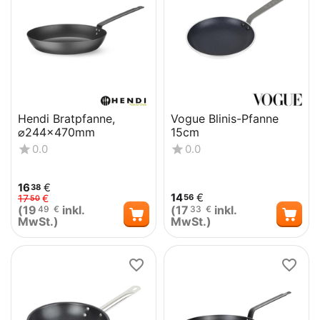
Hendi Bratpfanne,
Vogue Blinis-Pfanne
⌀244x470mm
15cm
0.0
0.0
16
€
38
14
€
56
17
€
50
(
19
inkl.
(
17
inkl.
49
€
33
€
MwSt.)
MwSt.)