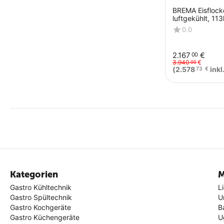
BREMA Eisflock
luftgekühlt, 11
Abmessung 500
0.0
mm (BxTxH)
2.167
€
00
3.940
€
00
(
2.578
inkl
73
€
Kategorien
M
Gastro Kühltechnik
L
Gastro Spültechnik
U
Gastro Kochgeräte
B
Gastro Küchengeräte
U