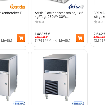
ockenbereiter F
Arktic Flockeneismaschine, ~85
BREMA E
kg/Tag, 230V/430W,
luftgek
548x612x(H)820mm
Abmess
0.0
0.0
mm (Bx
1.483
€
2.642
63
9
2.075
€
4.940
00
00
. MwSt.)
(
1.765
inkl. MwSt.)
(
3.145
52
€
Menge
Menge