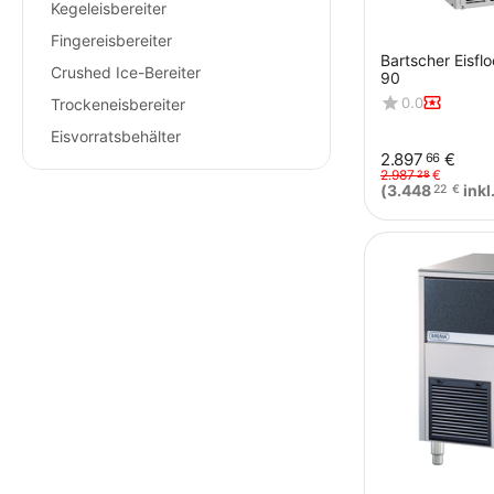
Kegeleisbereiter
Fingereisbereiter
Bartscher Eisfl
Crushed Ice-Bereiter
90
0.0
Trockeneisbereiter
Eisvorratsbehälter
2.897
€
66
2.987
€
28
(
3.448
inkl
22
€