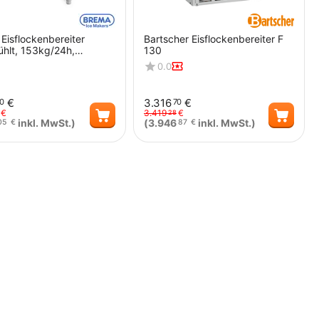
isflockenbereiter
Bartscher Eisflockenbereiter F
ühlt, 153kg/24h,
130
ung 738 x 690 x 1030
0.0
TxH)
€
3.316
€
0
70
€
3.419
€
28
inkl. MwSt.)
(
3.946
inkl. MwSt.)
05
€
87
€
Menge
Menge