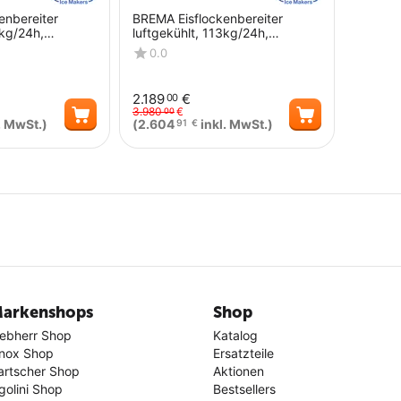
enbereiter
BREMA Eisflockenbereiter
3kg/24h,
luftgekühlt, 113kg/24h,
 x 660 x 800
Abmessung 500 x 660 x 800
0.0
mm (BxTxH)
2.189
€
00
3.980
€
00
. MwSt.)
(
2.604
inkl. MwSt.)
91
€
Menge
Menge
arkenshops
Shop
iebherr Shop
Katalog
nox Shop
Ersatzteile
artscher Shop
Aktionen
golini Shop
Bestsellers