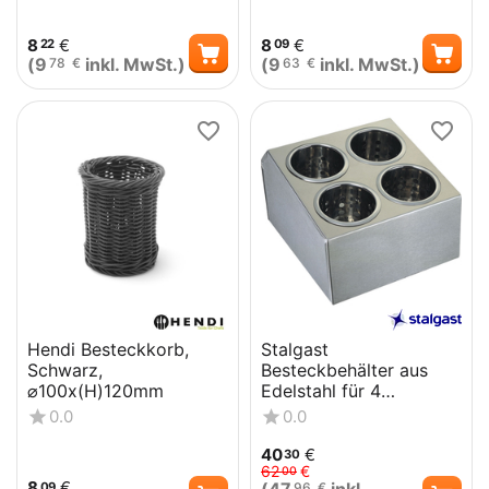
8
€
8
€
22
09
(
9
inkl. MwSt.)
(
9
inkl. MwSt.)
78
€
63
€
Hendi Besteckkorb,
Stalgast
Schwarz,
Besteckbehälter aus
⌀100x(H)120mm
Edelstahl für 4
Besteckköcher
0.0
0.0
40
€
30
62
€
00
8
€
09
96
€