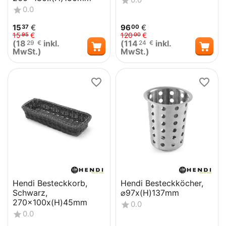
0.0
15
€
96
€
37
00
15
€
120
€
95
00
(
18
inkl.
(
114
inkl.
29
€
24
€
MwSt.)
MwSt.)
Hendi Besteckkorb,
Hendi Besteckköcher,
Schwarz,
⌀97x(H)137mm
270x100x(H)45mm
0.0
0.0