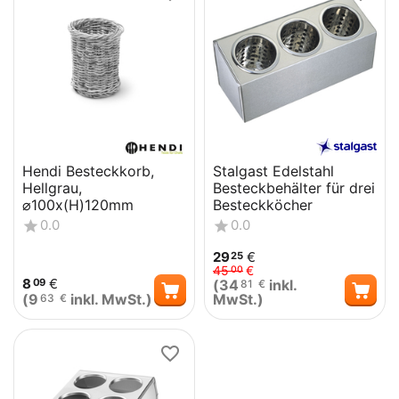
Hendi Besteckkorb,
Stalgast Edelstahl
Hellgrau,
Besteckbehälter für drei
⌀100x(H)120mm
Besteckköcher
0.0
0.0
29
€
25
45
€
00
8
€
(
34
inkl.
09
81
€
(
9
inkl. MwSt.)
MwSt.)
63
€