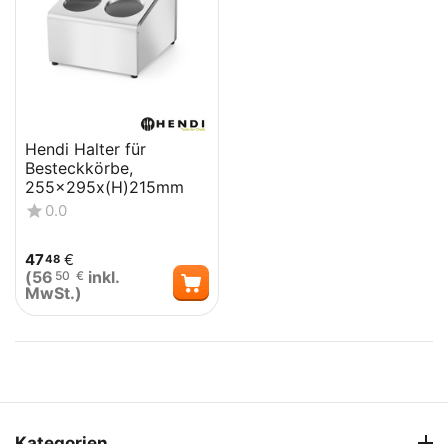
Hendi Halter für
Besteckkörbe,
255x295x(H)215mm
0.0
47
€
48
(
56
inkl.
50
€
MwSt.)
Kategorien