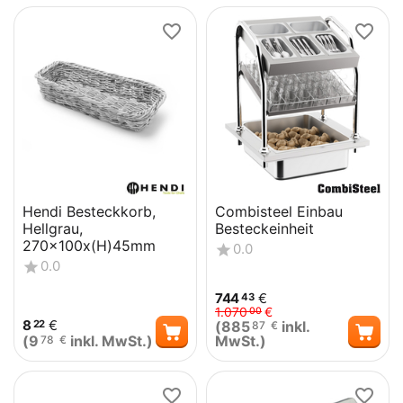
Hendi Besteckkorb,
Combisteel Einbau
Hellgrau,
Besteckeinheit
270x100x(H)45mm
0.0
0.0
744
€
43
1.070
€
00
8
€
(
885
inkl.
22
87
€
(
9
inkl. MwSt.)
MwSt.)
78
€