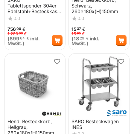
SARO
Hendi Besteckkorb,
Tablettspender 304er
Schwarz,
Edelstahl+Besteckkaste
260x180x(H)150mm
n TAB2
0.0
0.0
756
€
15
€
00
37
1.260
€
15
€
00
95
(
899
inkl.
(
18
inkl.
64
€
29
€
MwSt.)
MwSt.)
Hendi Besteckkorb,
SARO Besteckwagen
Hellgrau,
INES
260x180x(H)150mm
0.0