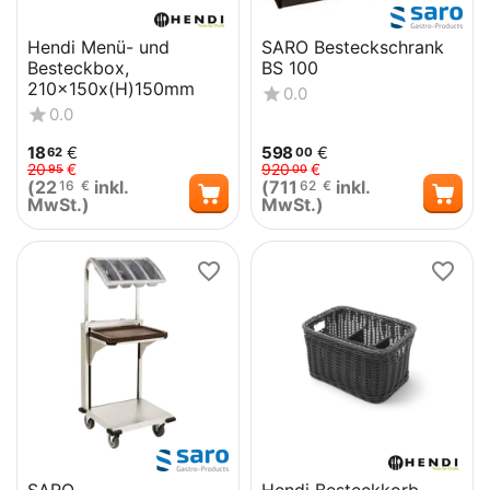
Hendi Menü- und
SARO Besteckschrank
Besteckbox,
BS 100
210x150x(H)150mm
0.0
0.0
18
€
598
€
62
00
20
€
920
€
95
00
(
22
inkl.
(
711
inkl.
16
€
62
€
MwSt.)
MwSt.)