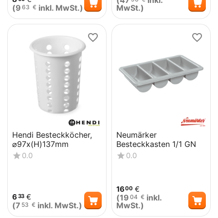
(
47
inkl.
(
9
inkl. MwSt.)
MwSt.)
63
€
Hendi Besteckköcher,
Neumärker
⌀97x(H)137mm
Besteckkasten 1/1 GN
0.0
0.0
16
€
00
6
€
(
19
inkl.
33
04
€
(
7
inkl. MwSt.)
MwSt.)
53
€