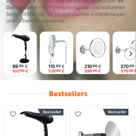
einzigartiges Verständnis für die Anforderungen
im
Gastgewerbe
– von Designvorgaben und kulturellen
Sensibilitäten bis hin zu elektrischen Anforderungen
und Sicherheitsstandards.
89
€
115
€
210
€
270
00
00
00
00
103
€
136
€
298
€
378
00
00
00
00
Bestsellers
Bestseller
Bestseller