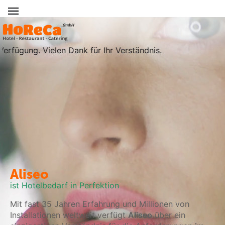
ügung. Vielen Dank für Ihr Verständnis.
Aliseo
ist Hotelbedarf in Perfektion
Mit fast 35 Jahren Erfahrung und Millionen von
Installationen weltweit verfügt
Aliseo
über ein