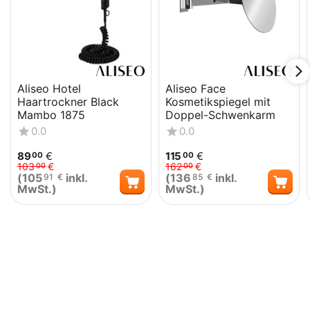
Aliseo Hotel
Aliseo Face
Haartrockner Black
Kosmetikspiegel mit
Mambo 1875
Doppel-Schwenkarm
0.0
0.0
89
€
115
€
00
00
103
€
162
€
00
00
(
105
inkl.
(
136
inkl.
91
€
85
€
MwSt.)
MwSt.)