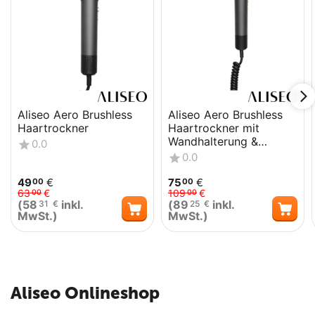
Aliseo Aero Brushless
Aliseo Aero Brushless
Haartrockner
Haartrockner mit
Wandhalterung &
0.0
zusätzlichem Kabel und
0.0
Stecker
49
€
75
€
00
00
63
€
109
€
00
00
(
58
inkl.
(
89
inkl.
31
€
25
€
MwSt.)
MwSt.)
Aliseo Onlineshop