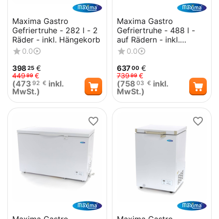
Maxima Gastro
Maxima Gastro
Gefriertruhe - 282 l - 2
Gefriertruhe - 488 l -
Räder - inkl. Hängekorb
auf Rädern - inkl.
Hängekorb
0.0
0.0
398
€
637
€
25
00
449
€
739
€
99
99
(
473
inkl.
(
758
inkl.
92
€
03
€
MwSt.)
MwSt.)