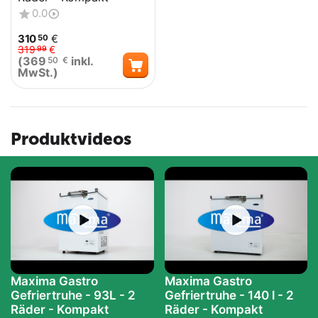
0.0
310
€
50
319
€
99
(
369
inkl.
50
€
MwSt.)
Produktvideos
Maxima Gastro
Maxima Gastro
Gefriertruhe - 93L - 2
Gefriertruhe - 140 l - 2
Räder - Kompakt
Räder - Kompakt