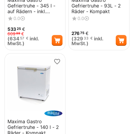
Maxima Gastro
Maxima Gastro
Gefriertruhe - 345 l -
Gefriertruhe - 93L - 2
auf Rädern - inkl.
Räder - Kompakt
Hängekorb
0.0
0.0
533
€
25
276
€
75
609
€
99
(
634
inkl.
(
329
inkl.
57
€
33
€
MwSt.)
MwSt.)
Maxima Gastro
Gefriertruhe - 140 l - 2
Räder - Kompakt