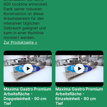
Speisen. Sie können auch
600 cookline entwickelt.
heiße Töpfe und Pfannen
Dank seiner robusten
darauf abstellen. Die glatte
Konstruktion ist dieser
Arbeitsfläche ist leicht zu
Arbeitsbereich für den
reinigen.
intensiven täglichen
Gebrauch geeignet und
kann in einer Kochlinie
montiert werden.
Zur Produktseite >
Maxima Gastro Premium
Maxima Gastro Premium
Arbeitsfläche -
Arbeitsfläche -
Doppeleinheit - 90 cm
Einzeleinheit - 90 cm
Tief
Tief