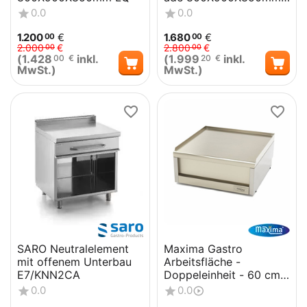
LQ
0.0
0.0
1.200
€
1.680
€
00
00
2.000
€
2.800
€
00
00
(
1.428
inkl.
(
1.999
inkl.
00
€
20
€
MwSt.)
MwSt.)
SARO Neutralelement
Maxima Gastro
mit offenem Unterbau
Arbeitsfläche -
E7/KNN2CA
Doppeleinheit - 60 cm
Tief
0.0
0.0