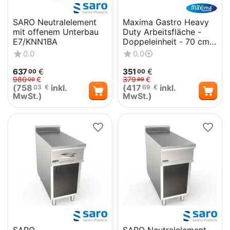
SARO Neutralelement
Maxima Gastro Heavy
mit offenem Unterbau
Duty Arbeitsfläche -
E7/KNN1BA
Doppeleinheit - 70 cm
Tief
0.0
0.0
637
€
351
€
00
00
980
€
379
€
00
99
(
758
inkl.
(
417
inkl.
03
€
69
€
MwSt.)
MwSt.)