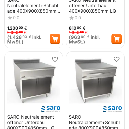
SARO
SARO Neutralelement
Neutralelement+Schubl
offener Unterbau
ade 400X900X850mm
400X900X850mm LQ
LQ
0.0
0.0
1.200
€
810
€
00
00
2.000
€
1.350
€
00
00
(
1.428
inkl.
(
963
inkl.
00
€
90
€
MwSt.)
MwSt.)
SARO Neutralelement
SARO
offener Unterbau
Neutralelement+Schubl
800X900X850mm LQ
ade 800X900X850mm