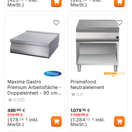
(
425
inkl.
(
962
inkl.
MwSt.)
MwSt.)
Maxima Gastro
Prismafood
Premium Arbeitsfläche -
Neutralelement
Doppeleinheit - 90 cm
0.0
Tief
0.0
486
€
1.079
€
00
10
619
€
1.199
€
99
00
(
578
inkl.
(
1.284
inkl.
34
€
13
€
MwSt.)
MwSt.)