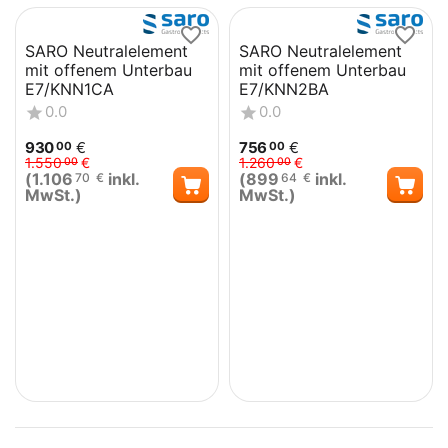
SARO Neutralelement
SARO Neutralelement
mit offenem Unterbau
mit offenem Unterbau
E7/KNN1CA
E7/KNN2BA
0.0
0.0
930
€
756
€
00
00
1.550
€
1.260
€
00
00
(
1.106
inkl.
(
899
inkl.
70
€
64
€
MwSt.)
MwSt.)