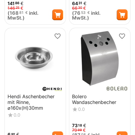
141
€
64
€
86
31
146
€
66
€
25
30
(
168
inkl.
(
76
inkl.
81
€
53
€
MwSt.)
MwSt.)
Hendi Aschenbecher
Bolero
mit Rinne,
Wandaschenbecher
⌀160x(H)30mm
0.0
0.0
73
€
18
79
€
99
6
€
92
08
€