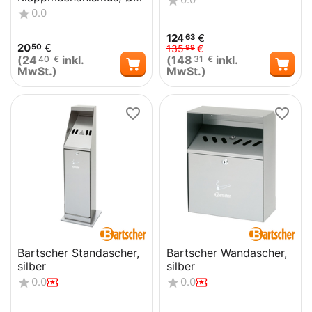
12 cm,
0.0
Chromnickelstahl
124
€
63
20
€
50
135
€
99
(
24
inkl.
(
148
inkl.
40
€
31
€
MwSt.)
MwSt.)
Bartscher Standascher,
Bartscher Wandascher,
silber
silber
0.0
0.0