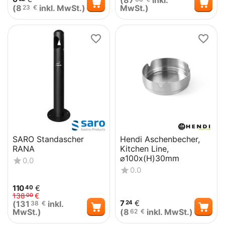
(
87
inkl.
(
8
inkl. MwSt.)
MwSt.)
23
€
SARO Standascher
Hendi Aschenbecher,
RANA
Kitchen Line,
⌀100x(H)30mm
0.0
0.0
110
€
40
138
€
00
7
€
(
131
inkl.
24
38
€
MwSt.)
(
8
inkl. MwSt.)
62
€