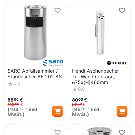
SARO Abfallsammler /
Hendi Aschenbecher
Standascher AF 202 AS
zur Wandmontage,
⌀75x(H)460mm
0.0
0.0
88
€
80
€
00
05
110
€
82
€
00
50
(
104
inkl.
(
95
inkl.
72
€
26
€
MwSt.)
MwSt.)