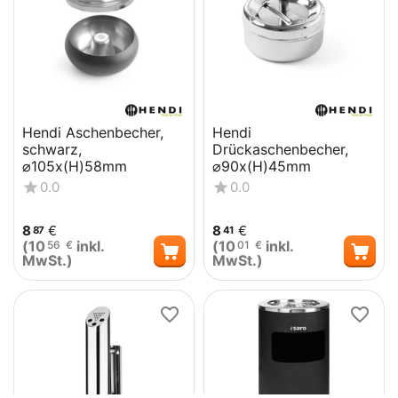
Hendi Aschenbecher,
Hendi
schwarz,
Drückaschenbecher,
⌀105x(H)58mm
⌀90x(H)45mm
0.0
0.0
8
€
8
€
87
41
(
10
inkl.
(
10
inkl.
56
€
01
€
MwSt.)
MwSt.)