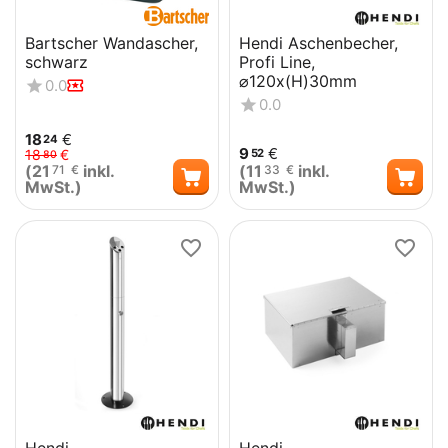
Bartscher Wandascher,
Hendi Aschenbecher,
schwarz
Profi Line,
⌀120x(H)30mm
0.0
0.0
18
€
24
9
€
52
18
€
80
(
21
inkl.
(
11
inkl.
71
€
33
€
MwSt.)
MwSt.)