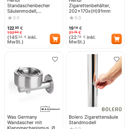
Hendi
Hendi
Standaschenbecher
Zigarettenbehälter,
Säulenmodell,
202x170x(H)91mm
⌀170x(H)920mm
0.0
0.0
122
€
19
€
30
14
132
€
21
€
50
75
(
145
inkl.
(
22
inkl.
54
€
78
€
MwSt.)
MwSt.)
Was Germany
Bolero Zigarettensäule
Wandascher mit
Standmodell
Klappmechanismus, Ø
0.0