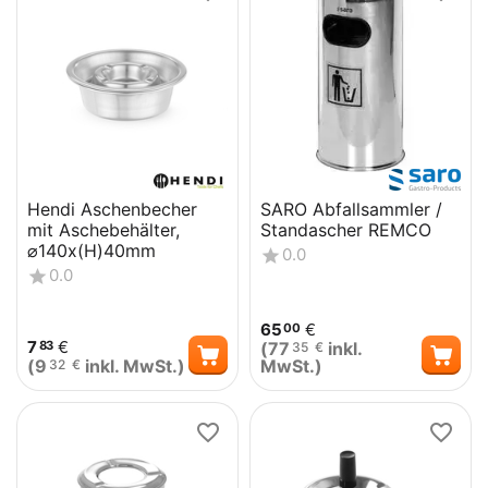
Hendi Aschenbecher
SARO Abfallsammler /
mit Aschebehälter,
Standascher REMCO
⌀140x(H)40mm
0.0
0.0
65
€
00
7
€
(
77
inkl.
83
35
€
(
9
inkl. MwSt.)
MwSt.)
32
€