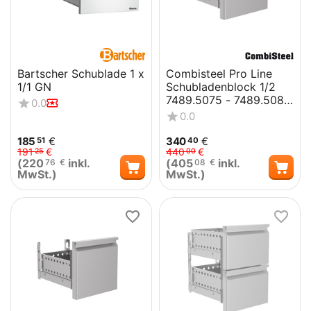
Bartscher Schublade 1 x
Combisteel Pro Line
1/1 GN
Schubladenblock 1/2
7489.5075 - 7489.5080
0.0
- 7489.5082
0.0
185
€
340
€
51
40
191
€
440
€
25
00
(
220
inkl.
(
405
inkl.
76
€
08
€
MwSt.)
MwSt.)