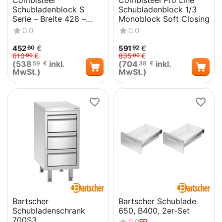
Combisteel
Combisteel Pro Line
Schubladenblock S
Schubladenblock 1/3
Serie – Breite 428 –
Monoblock Soft Closing
Art.-Nr.: 7451.0006
0.0
0.0
452
€
591
€
60
92
610
€
835
€
00
00
(
538
inkl.
(
704
inkl.
59
€
38
€
MwSt.)
MwSt.)
Bartscher
Bartscher Schublade
Schubladenschrank
650, B400, 2er-Set
700S3
0.0