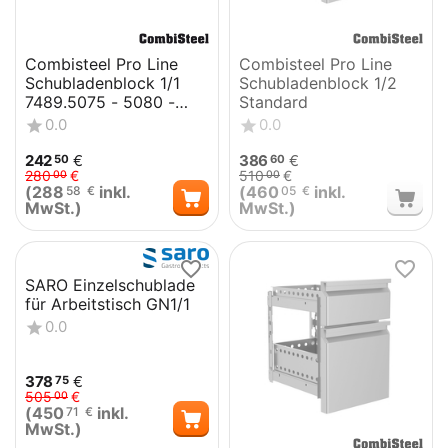
Combisteel Pro Line
Combisteel Pro Line
Schubladenblock 1/1
Schubladenblock 1/2
7489.5075 - 5080 -
Standard
5082
0.0
0.0
242
€
386
€
50
60
280
€
510
€
00
00
(
288
inkl.
(
460
inkl.
58
€
05
€
MwSt.)
MwSt.)
SARO Einzelschublade
für Arbeitstisch GN1/1
0.0
378
€
75
505
€
00
(
450
inkl.
71
€
MwSt.)