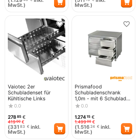
(
1.129
inkl.
(
511
inkl.
MwSt.)
MwSt.)
Vaiotec 2er
Prismafood
Schubladenset für
Schubladenschrank
Kühltische Links
1,0m - mit 6 Schubladen
STD
0.0
0.0
278
€
1.274
€
85
15
419
€
1.499
€
00
00
(
331
inkl.
(
1.516
inkl.
83
€
24
€
MwSt.)
MwSt.)