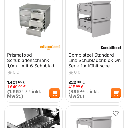
Prismafood
Combisteel Standard
Schubladenschrank
Line Schubladenblok Gn
1,0m - mit 6 Schubladen
Serie für Kühltische
STD
0.0
0.0
1.401
€
323
€
65
90
1.649
€
415
€
00
00
(
1.667
inkl.
(
385
inkl.
96
€
44
€
MwSt.)
MwSt.)