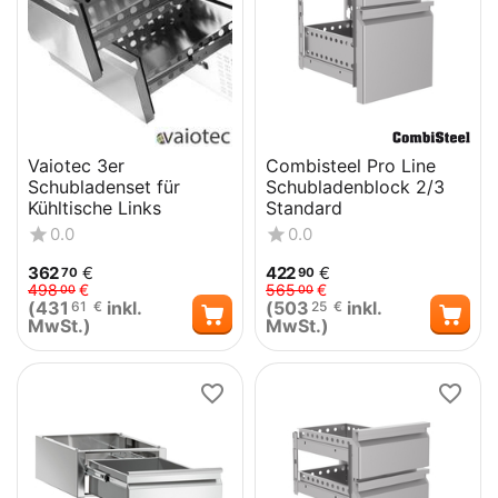
Vaiotec 3er
Combisteel Pro Line
Schubladenset für
Schubladenblock 2/3
Kühltische Links
Standard
0.0
0.0
362
€
422
€
70
90
498
€
565
€
00
00
(
431
inkl.
(
503
inkl.
61
€
25
€
MwSt.)
MwSt.)