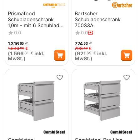
Prismafood
Bartscher
Schubladenschrank
Schubladenschrank
1,0m - mit 6 Schubladen
700S3A
und Aufkantung STD
0.0
0.0
1.316
€
774
€
65
53
1.549
€
798
€
00
48
(
1.566
inkl.
(
921
inkl.
81
€
69
€
MwSt.)
MwSt.)