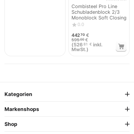
Combisteel Pro Line
Schubladenblock 2/3
Monoblock Soft Closing
0.0
442
€
70
595
€
00
(
526
inkl.
81
€
MwSt.)
Kategorien
Markenshops
Shop