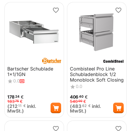
Bartscher Schublade
Combisteel Pro Line
1x1/1GN
Schubladenblock 1/2
Monoblock Soft Closing
0.0
0.0
178
€
406
€
24
40
183
€
540
€
75
00
(
212
inkl.
(
483
inkl.
11
€
62
€
MwSt.)
MwSt.)