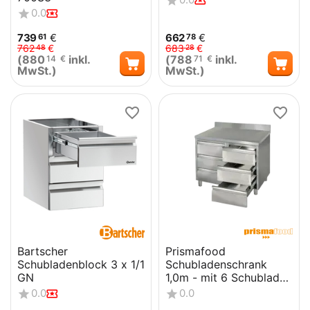
0.0
739
€
662
€
61
78
762
€
683
€
48
28
(
880
inkl.
(
788
inkl.
14
€
71
€
MwSt.)
MwSt.)
Bartscher
Prismafood
Schubladenblock 3 x 1/1
Schubladenschrank
GN
1,0m - mit 6 Schubladen
und Aufkantung STD
0.0
0.0