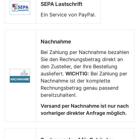
SEPA Lastschrift
Ein Service von PayPal.
Nachnahme
Bei Zahlung per Nachnahme bezahlen
Sie den Rechnungsbetrag direkt an
den Zusteller, der Ihre Bestellung
ausliefert.
WICHTIG:
Bei Zahlung per
Nachnahme ist der komplette
Rechnungsbetrag genau passend
bereitzuhalten!.
Versand per Nachnahme ist nur nach
vorheriger direkter Anfrage möglich.