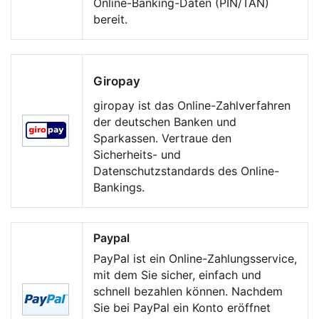
Online-Banking-Daten (PIN/TAN)
bereit.
Giropay
giropay ist das Online-Zahlverfahren
der deutschen Banken und
Sparkassen. Vertraue den
Sicherheits- und
Datenschutzstandards des Online-
Bankings.
Paypal
PayPal ist ein Online-Zahlungsservice,
mit dem Sie sicher, einfach und
schnell bezahlen können. Nachdem
Sie bei PayPal ein Konto eröffnet