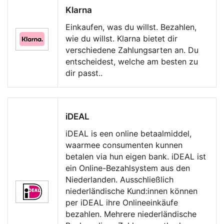
Klarna
Einkaufen, was du willst. Bezahlen,
wie du willst. Klarna bietet dir
verschiedene Zahlungsarten an. Du
entscheidest, welche am besten zu
dir passt..
iDEAL
iDEAL is een online betaalmiddel,
waarmee consumenten kunnen
betalen via hun eigen bank. iDEAL ist
ein Online-Bezahlsystem aus den
Niederlanden. Ausschließlich
niederländische Kund:innen können
per iDEAL ihre Onlineeinkäufe
bezahlen. Mehrere niederländische