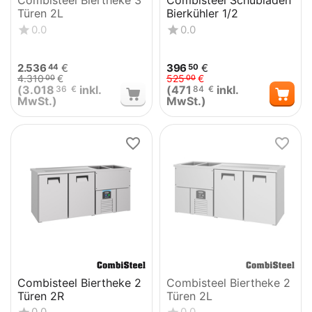
Combisteel Biertheke 3
Combisteel Schubladen
Türen 2L
Bierkühler 1/2
0.0
0.0
2.536
€
396
€
44
50
4.310
€
525
€
00
00
(
3.018
inkl.
(
471
inkl.
36
€
84
€
MwSt.)
MwSt.)
Combisteel Biertheke 2
Combisteel Biertheke 2
Türen 2R
Türen 2L
0.0
0.0