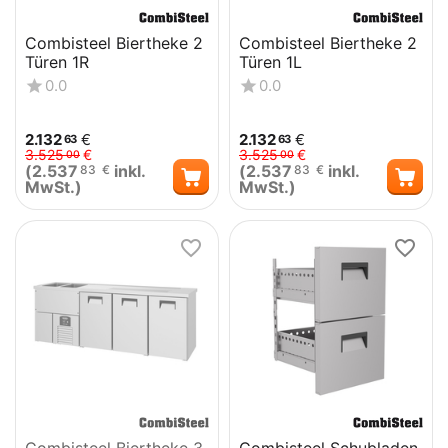
Combisteel Biertheke 2
Combisteel Biertheke 2
Türen 1R
Türen 1L
0.0
0.0
2.132
€
2.132
€
63
63
3.525
€
3.525
€
00
00
(
2.537
inkl.
(
2.537
inkl.
83
€
83
€
MwSt.)
MwSt.)