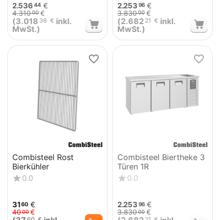
2.536
€
2.253
€
44
96
4.310
€
3.830
€
00
00
(
3.018
inkl.
(
2.682
inkl.
36
€
21
€
MwSt.)
MwSt.)
Combisteel Rost
Combisteel Biertheke 3
Bierkühler
Türen 1R
0.0
0.0
31
€
2.253
€
60
96
40
€
3.830
€
00
00
60
€
21
€