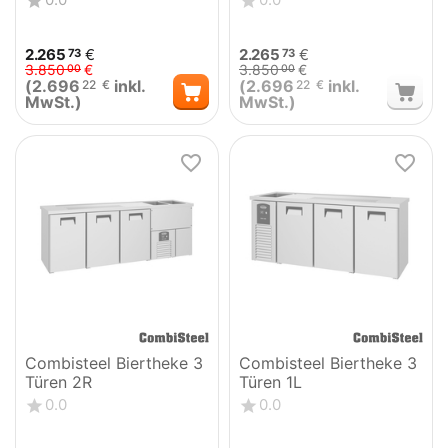
2.265
€
2.265
€
73
73
3.850
€
3.850
€
00
00
(
2.696
inkl.
(
2.696
inkl.
22
€
22
€
MwSt.)
MwSt.)
Combisteel Biertheke 3
Combisteel Biertheke 3
Türen 2R
Türen 1L
0.0
0.0