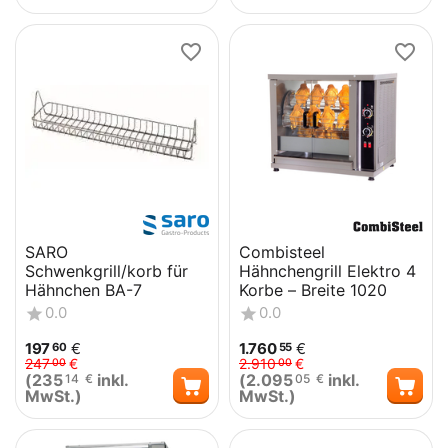
SARO
Combisteel
Schwenkgrill/korb für
Hähnchengrill Elektro 4
Hähnchen BA-7
Korbe – Breite 1020
0.0
0.0
197
€
1.760
€
60
55
247
€
2.910
€
00
00
(
235
inkl.
(
2.095
inkl.
14
€
05
€
MwSt.)
MwSt.)