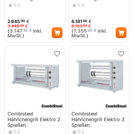
0.0
0.0
2.645
€
6.181
€
00
00
3.448
€
8.163
€
00
00
(
3.147
inkl.
(
7.355
inkl.
55
€
39
€
MwSt.)
MwSt.)
Combisteel
Combisteel
Hähnchengrill Elektro 2
Hähnchengrill Elektro 3
Spießen
Spießen
0.0
0.0