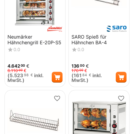
Neumärker
SARO Spieß für
Hähnchengrill E-20P-S5
Hähnchen BA-4
0.0
0.0
4.642
€
136
€
00
00
6.110
€
170
€
00
00
(
5.523
inkl.
(
161
inkl.
98
€
84
€
MwSt.)
MwSt.)