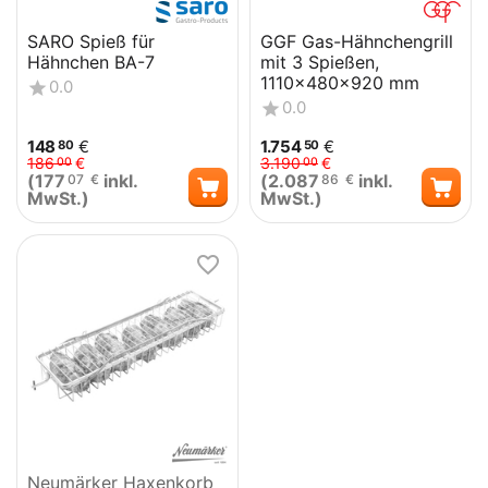
SARO Spieß für
GGF Gas-Hähnchengrill
Hähnchen BA-7
mit 3 Spießen,
1110x480x920 mm
0.0
0.0
148
€
1.754
€
80
50
186
€
3.190
€
00
00
(
177
inkl.
(
2.087
inkl.
07
€
86
€
MwSt.)
MwSt.)
Neumärker Haxenkorb