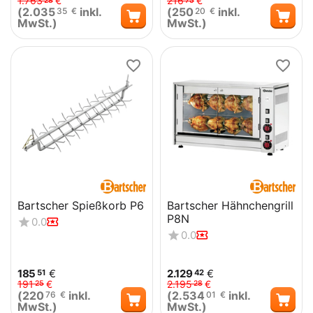
1.763
€
216
€
28
75
(
2.035
inkl.
(
250
inkl.
35
€
20
€
MwSt.)
MwSt.)
Bartscher Spießkorb P6
Bartscher Hähnchengrill
P8N
0.0
0.0
185
€
2.129
€
51
42
191
€
2.195
€
25
28
(
220
inkl.
(
2.534
inkl.
76
€
01
€
MwSt.)
MwSt.)