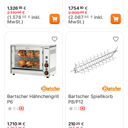
1.326
€
1.754
€
55
50
2.110
€
2.900
€
00
00
(
1.578
inkl.
(
2.087
inkl.
59
€
86
€
MwSt.)
MwSt.)
Bartscher Hähnchengrill
Bartscher Spießkorb
P6
P8/P12
0.0
0.0
1.710
€
210
€
38
25