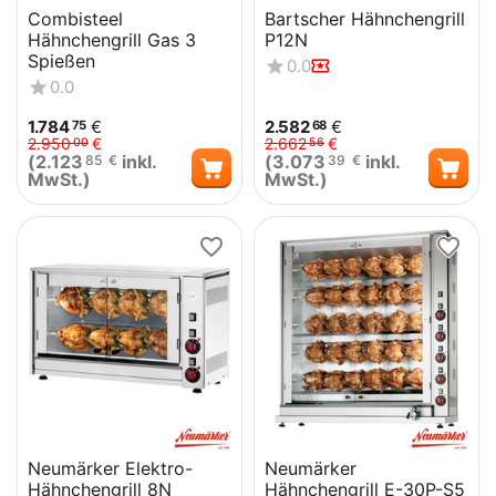
Combisteel
Bartscher Hähnchengrill
Hähnchengrill Gas 3
P12N
Spießen
0.0
0.0
1.784
€
2.582
€
75
68
2.950
€
2.662
€
00
56
(
2.123
inkl.
(
3.073
inkl.
85
€
39
€
MwSt.)
MwSt.)
Neumärker Elektro-
Neumärker
Hähnchengrill 8N
Hähnchengrill E-30P-S5