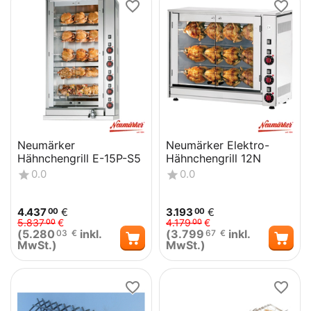
Neumärker
Neumärker Elektro-
Hähnchengrill E-15P-S5
Hähnchengrill 12N
0.0
0.0
4.437
€
3.193
€
00
00
5.837
€
4.179
€
00
00
(
5.280
inkl.
(
3.799
inkl.
03
€
67
€
MwSt.)
MwSt.)