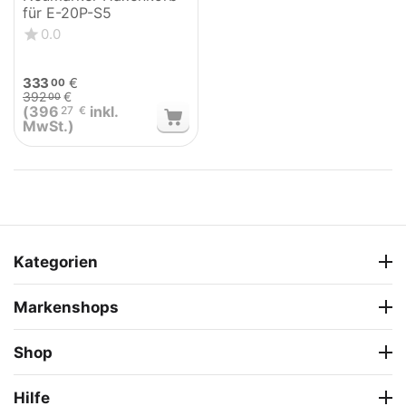
für E-20P-S5
0.0
333
€
00
392
€
00
(
396
inkl.
27
€
MwSt.)
Kategorien
Markenshops
Shop
Hilfe