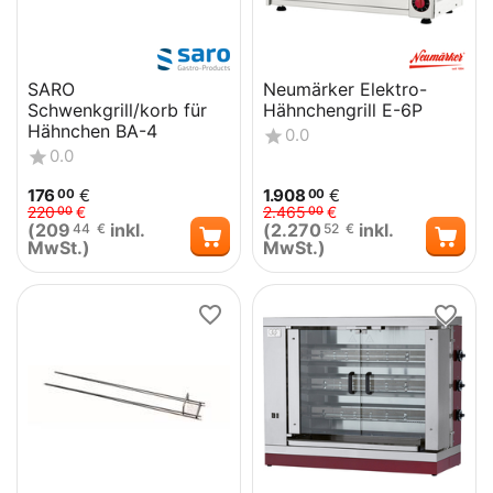
SARO
Neumärker Elektro-
Schwenkgrill/korb für
Hähnchengrill E-6P
Hähnchen BA-4
0.0
0.0
176
€
1.908
€
00
00
220
€
2.465
€
00
00
(
209
inkl.
(
2.270
inkl.
44
€
52
€
MwSt.)
MwSt.)