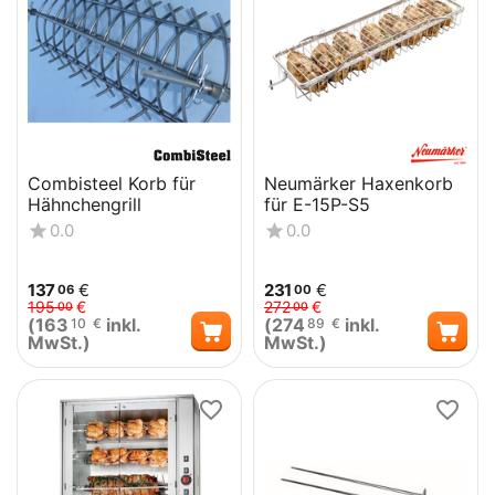
Combisteel Korb für
Neumärker Haxenkorb
Hähnchengrill
für E-15P-S5
0.0
0.0
137
€
231
€
06
00
195
€
272
€
00
00
(
163
inkl.
(
274
inkl.
10
€
89
€
MwSt.)
MwSt.)