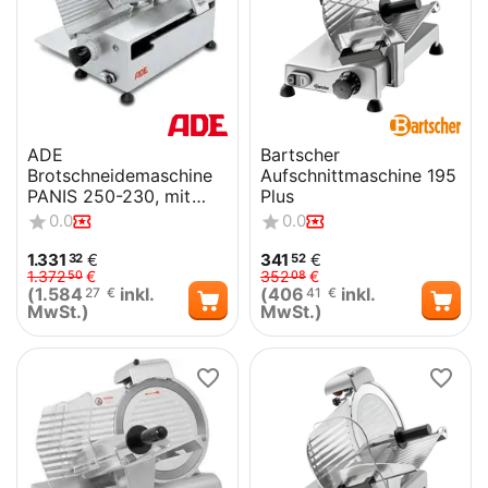
ADE
Bartscher
Brotschneidemaschine
Aufschnittmaschine 195
PANIS 250-230, mit
Plus
Langverzahntem
0.0
0.0
Messer
1.331
€
341
€
32
52
1.372
€
352
€
50
08
(
1.584
inkl.
(
406
inkl.
27
€
41
€
MwSt.)
MwSt.)