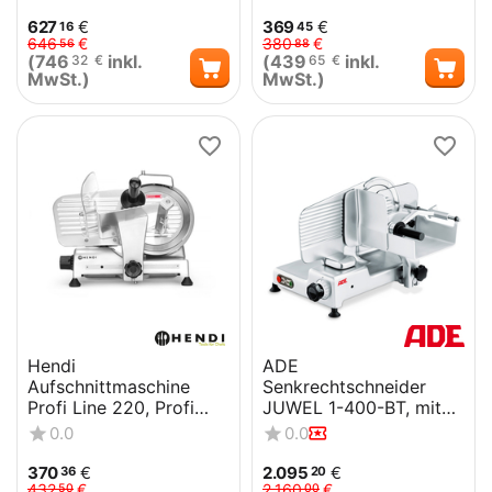
627
€
369
€
16
45
646
€
380
€
56
88
(
746
inkl.
(
439
inkl.
32
€
65
€
MwSt.)
MwSt.)
Hendi
ADE
Aufschnittmaschine
Senkrechtschneider
Profi Line 220, Profi
JUWEL 1-400-BT, mit
Line, 230V/280W,
Langverzahntem
0.0
0.0
506x435x(H)347mm
Messer +
Teflonbeschichtet
370
€
2.095
€
36
20
432
€
2.160
€
50
00