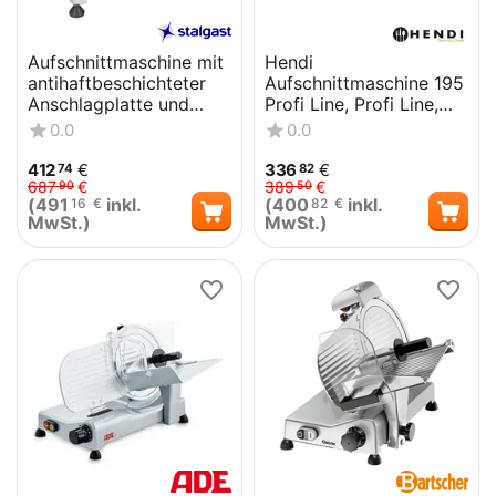
Aufschnittmaschine mit
Hendi
antihaftbeschichteter
Aufschnittmaschine 195
Anschlagplatte und
Profi Line, Profi Line,
Messer 220 mm Ø
230V/200W,
0.0
0.0
416x400x(H)335mm
412
€
336
€
74
82
687
€
389
€
90
50
(
491
inkl.
(
400
inkl.
16
€
82
€
MwSt.)
MwSt.)