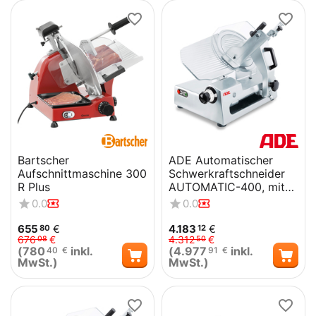
Bartscher
ADE Automatischer
Aufschnittmaschine 300
Schwerkraftschneider
R Plus
AUTOMATIC-400, mit
Glattem Messer
0.0
0.0
655
€
4.183
€
80
12
676
€
4.312
€
08
50
(
780
inkl.
(
4.977
inkl.
40
€
91
€
MwSt.)
MwSt.)