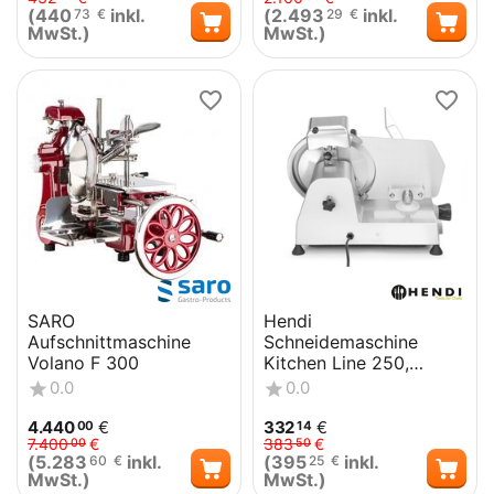
(
440
inkl.
(
2.493
inkl.
73
€
29
€
MwSt.)
MwSt.)
SARO
Hendi
Aufschnittmaschine
Schneidemaschine
Volano F 300
Kitchen Line 250,
Kitchen Line,
0.0
0.0
230V/150W,
494x402x(H)398mm
4.440
€
332
€
00
14
7.400
€
383
€
00
50
(
5.283
inkl.
(
395
inkl.
60
€
25
€
MwSt.)
MwSt.)