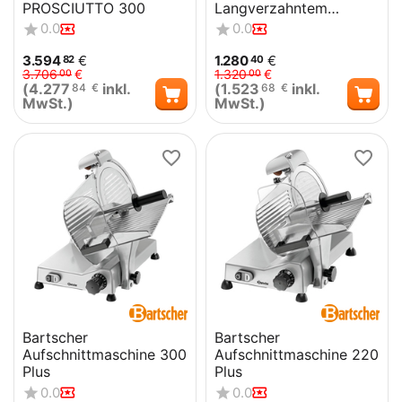
PROSCIUTTO 300
Langverzahntem
Messer
0.0
0.0
3.594
€
1.280
€
82
40
3.706
€
1.320
€
00
00
(
4.277
inkl.
(
1.523
inkl.
84
€
68
€
MwSt.)
MwSt.)
Bartscher
Bartscher
Aufschnittmaschine 300
Aufschnittmaschine 220
Plus
Plus
0.0
0.0