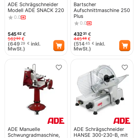
ADE Schrägschneider
Bartscher
Modell ADE SNACK 220
Aufschnittmaschine 250
Plus
0.0
0.0
545
€
432
€
62
31
562
€
445
€
50
68
(
649
inkl.
(
514
inkl.
29
€
45
€
MwSt.)
MwSt.)
ADE Manuelle
ADE Schrägschneider
Schwungradmaschine,
HANSE 300-230-B, mit