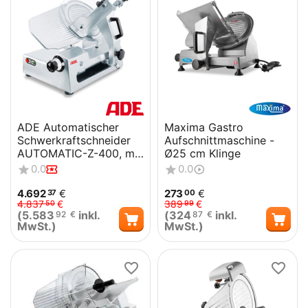
ADE Automatischer
Maxima Gastro
Schwerkraftschneider
Aufschnittmaschine -
AUTOMATIC-Z-400, mit
Ø25 cm Klinge
Glattem Messer
0.0
0.0
4.692
€
273
€
37
00
4.837
€
389
€
50
99
(
5.583
inkl.
(
324
inkl.
92
€
87
€
MwSt.)
MwSt.)