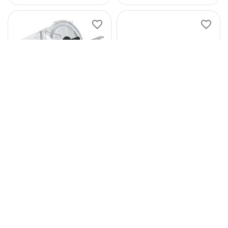
ADE Schrägschneider
Hendi Ersatzklinge für
HANSE 300-400-BT,
Aufschnittmaschine,
mit Langverzahntem
210017, ø300mm
Messer +
0.0
0.0
Teflonbeschichtet
1.316
€
168
€
77
38
1.357
€
195
€
50
00
(
1.566
inkl.
(
200
inkl.
96
€
37
€
MwSt.)
MwSt.)