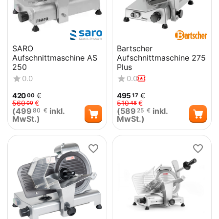
SARO
Bartscher
Aufschnittmaschine AS
Aufschnittmaschine 275
250
Plus
0.0
0.0
420
€
495
€
00
17
560
€
510
€
00
48
(
499
inkl.
(
589
inkl.
80
€
25
€
MwSt.)
MwSt.)