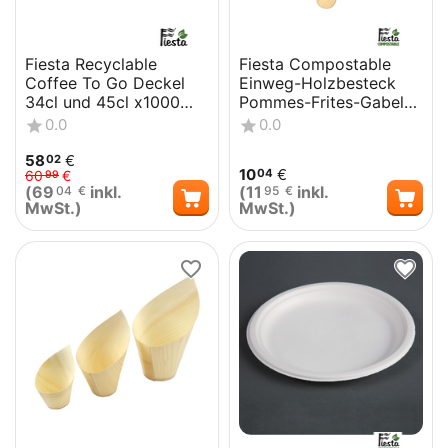
Fiesta Recyclable
Fiesta Compostable
Coffee To Go Deckel
Einweg-Holzbesteck
34cl und 45cl x1000
Pommes-Frites-Gabel
(1000 Stück)
Biologisch abbaubar
0.0
0.0
(1000 Stück)
58
€
02
10
€
04
60
€
99
(
69
inkl.
(
11
inkl.
04
€
95
€
MwSt.)
MwSt.)