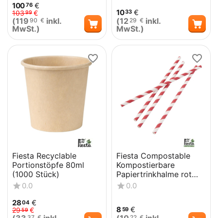
100
€
76
10
€
33
103
€
99
(
119
inkl.
(
12
inkl.
90
€
29
€
MwSt.)
MwSt.)
Fiesta Recyclable
Fiesta Compostable
Portionstöpfe 80ml
Kompostierbare
(1000 Stück)
Papiertrinkhalme rot
geringelt (250 Stück)
0.0
0.0
28
€
04
8
€
59
29
€
59
37
€
22
€