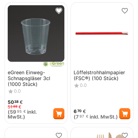
eGreen Einweg-
Löffelstrohhalmpapier
Schnapsgläser 3cl
(FSC®) (100 Stück)
(1000 Stück)
0.0
0.0
50
€
38
51
€
99
6
€
(
59
inkl.
70
95
€
MwSt.)
(
7
inkl. MwSt.)
97
€