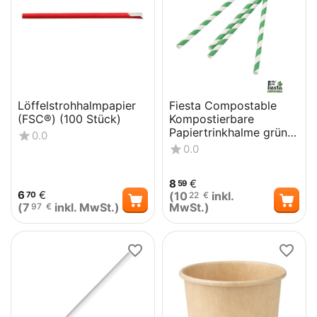
Löffelstrohhalmpapier
Fiesta Compostable
(FSC®) (100 Stück)
Kompostierbare
Papiertrinkhalme grün
0.0
geringelt (250 Stück)
0.0
8
€
59
6
€
(
10
inkl.
70
22
€
(
7
inkl. MwSt.)
MwSt.)
97
€