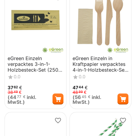
eGreen Einzeln
eGreen Einzeln in
verpacktes 3-in-1-
Kraftpapier verpacktes
Holzbesteck-Set (250
4-in-1-Holzbesteck-Set
Stück)
(250 Stück)
0.0
0.0
37
€
47
€
62
44
38
€
48
€
49
99
(
44
inkl.
(
56
inkl.
77
€
45
€
MwSt.)
MwSt.)