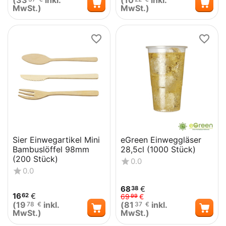
(
33
inkl.
(
10
inkl.
MwSt.)
MwSt.)
Sier Einwegartikel Mini
eGreen Einweggläser
Bambuslöffel 98mm
28,5cl (1000 Stück)
(200 Stück)
0.0
0.0
68
€
38
16
€
62
69
€
99
(
19
inkl.
(
81
inkl.
78
€
37
€
MwSt.)
MwSt.)