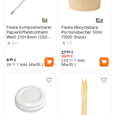
Fiesta kompostierbarer
Fiesta Recyclebare
Papierlöffelstrohhalm
Portionsbecher 50ml
Weiß 210x8mm (250
(1000 Stück)
Stück)
0.0
0.0
27
€
09
28
€
49
6
€
(
32
inkl.
89
24
€
(
8
inkl. MwSt.)
MwSt.)
20
€