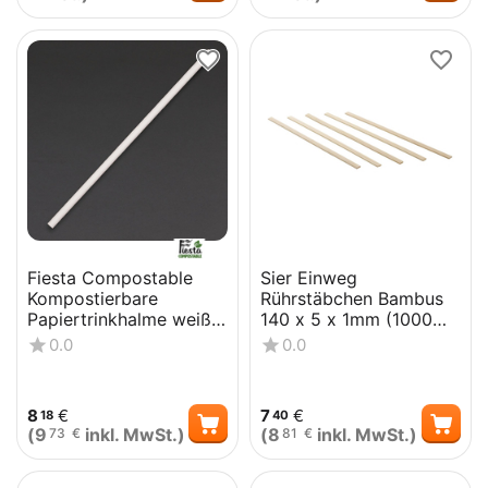
Fiesta Compostable
Sier Einweg
Kompostierbare
Rührstäbchen Bambus
Papiertrinkhalme weiß
140 x 5 x 1mm (1000
(250 Stück)
Stück)
0.0
0.0
8
€
7
€
18
40
(
9
inkl. MwSt.)
(
8
inkl. MwSt.)
73
€
81
€