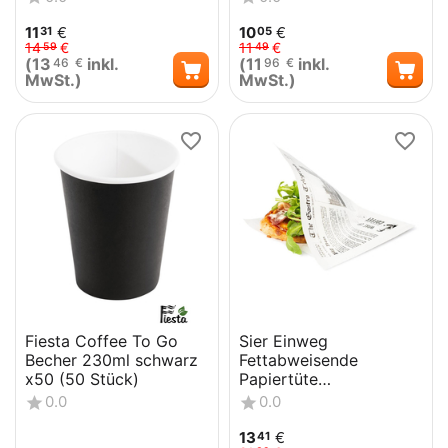
11
€
10
€
31
05
14
€
11
€
59
49
(
13
inkl.
(
11
inkl.
46
€
96
€
MwSt.)
MwSt.)
Fiesta Coffee To Go
Sier Einweg
Becher 230ml schwarz
Fettabweisende
x50 (50 Stück)
Papiertüte
Zeitungspapier 2 Seiten
0.0
0.0
offen 170 x 170 mm
(300 S...
13
€
41