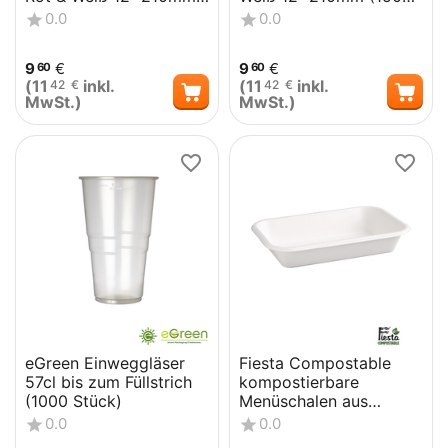
(150 Stück)
Stück)
0.0
0.0
9
€
9
€
60
60
(
11
inkl.
(
11
inkl.
42
€
42
€
MwSt.)
MwSt.)
eGreen Einweggläser
Fiesta Compostable
57cl bis zum Füllstrich
kompostierbare
(1000 Stück)
Menüschalen aus
Bagasse 68cl (50
0.0
0.0
Stück)