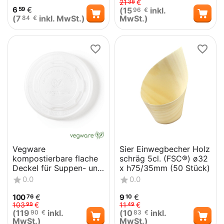
21
€
39
6
€
(
15
inkl.
59
96
€
(
7
inkl. MwSt.)
MwSt.)
84
€
Vegware
Sier Einwegbecher Holz
kompostierbare flache
schräg 5cl. (FSC®) ø32
Deckel für Suppen- und
x h75/35mm (50 Stück)
Universalbecher
0.0
0.0
35cl/45,4cl (500 S...
100
€
9
€
76
10
103
€
11
€
99
49
(
119
inkl.
(
10
inkl.
90
€
83
€
MwSt.)
MwSt.)