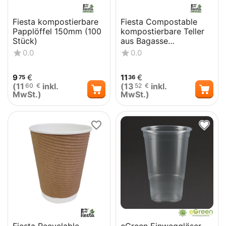
Fiesta kompostierbare
Fiesta Compostable
Papplöffel 150mm (100
kompostierbare Teller
Stück)
aus Bagasse
quadratisch 26,1cm (50
0.0
0.0
Stück)
9
€
11
€
75
36
(
11
inkl.
(
13
inkl.
60
€
52
€
MwSt.)
MwSt.)