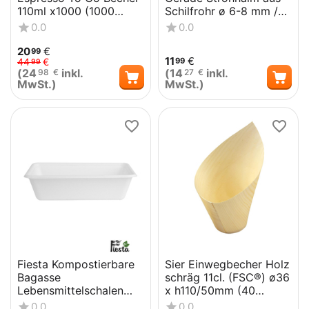
110ml x1000 (1000
Schilfrohr ø 6-8 mm /
Stück)
25cm (50 Stück)
0.0
0.0
20
€
99
11
€
99
44
€
99
(
24
inkl.
(
14
inkl.
98
€
27
€
MwSt.)
MwSt.)
Fiesta Kompostierbare
Sier Einwegbecher Holz
Bagasse
schräg 11cl. (FSC®) ø36
Lebensmittelschalen
x h110/50mm (40
650ml (100 Stück)
Stück)
0.0
0.0