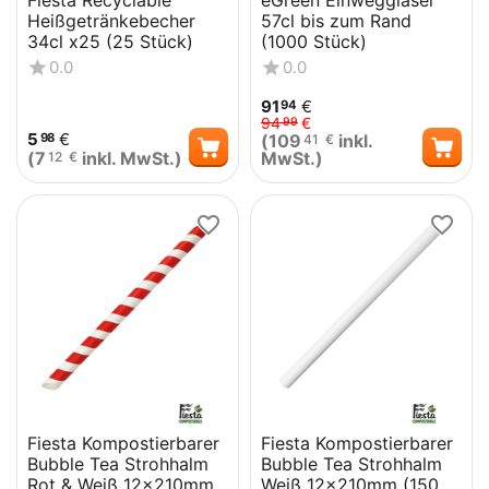
Fiesta Recyclable
eGreen Einweggläser
Heißgetränkebecher
57cl bis zum Rand
34cl x25 (25 Stück)
(1000 Stück)
0.0
0.0
91
€
94
94
€
99
5
€
(
109
inkl.
98
41
€
(
7
inkl. MwSt.)
MwSt.)
12
€
Fiesta Kompostierbarer
Fiesta Kompostierbarer
Bubble Tea Strohhalm
Bubble Tea Strohhalm
Rot & Weiß 12x210mm
Weiß 12x210mm (150