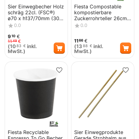
Sier Einwegbecher Holz
Fiesta Compostable
schräg 22cl. (FSC®)
kompostierbare
ø70 x h137/70mm (30
Zuckerrohrteller 26cm
Stück)
(50 Stück)
0.0
0.0
9
€
10
11
€
66
11
€
49
(
10
inkl.
(
13
inkl.
83
€
88
€
MwSt.)
MwSt.)
Fiesta Recyclable
Sier Einwegprodukte
Espresso To Go Becher
Gerade Strohhalm aus