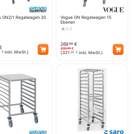
s GN2/1 Regalwagen 20
Vogue GN Regalwagen 15
Ebenen
0.0
269
€
99
€
299
€
99
inkl. MwSt.)
€
(
321
inkl. MwSt.)
29
€
Menge
Menge