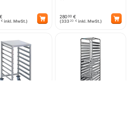
€
280
€
00
inkl. MwSt.)
(
333
inkl. MwSt.)
€
20
€
Menge
Menge
s GN1/1 Regalwagen 8
SARO Regalwagen für 1/1 GN-
Behälter LIAM
0.0