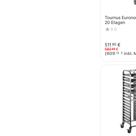
Tournus Euron
20 Etagen
0.0
511
€
90
582
€
99
(
609
inkl. 
16
€