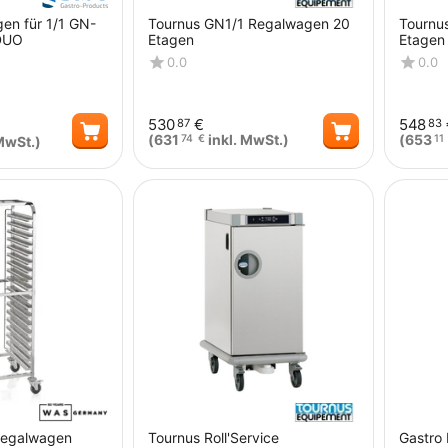
en für 1/1 GN-
Tournus GN1/1 Regalwagen 20
Tournu
 DUO
Etagen
Etagen
0.0
0.0
530
€
548
87
83
(
631
inkl. MwSt.)
(
653
74
€
11
MwSt.)
Menge
Menge
Regalwagen
Tournus Roll'Service
Gastro