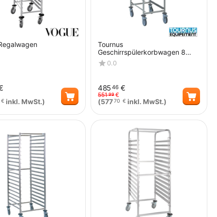
Regalwagen
Tournus
Geschirrspülerkorbwagen 8
Etagen
0.0
€
485
€
46
551
€
99
inkl. MwSt.)
(
577
inkl. MwSt.)
€
70
€
Menge
Menge