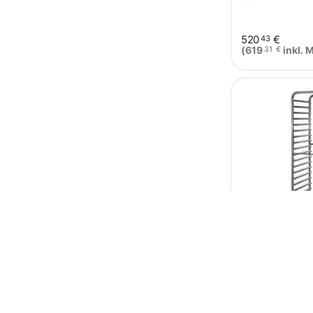
520
€
43
(
619
inkl. 
31
€
SARO Regalwag
RW1118
0.0