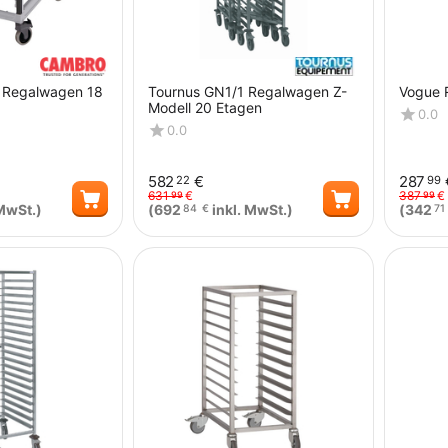
 Regalwagen 18
Tournus GN1/1 Regalwagen Z-
Vogue 
Modell 20 Etagen
0.0
0.0
582
€
287
22
99
631
€
387
€
99
99
MwSt.)
(
692
inkl. MwSt.)
(
342
84
€
71
Menge
Menge