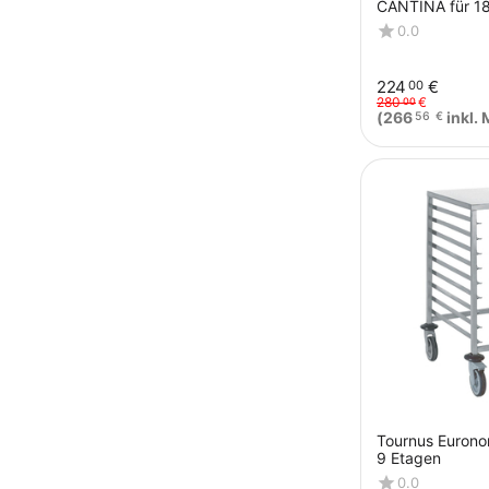
CANTINA für 1
x 40 cm, 62 x 4
0.0
Chromnic...
224
€
00
280
€
00
(
266
inkl. 
56
€
Tournus Euron
9 Etagen
0.0