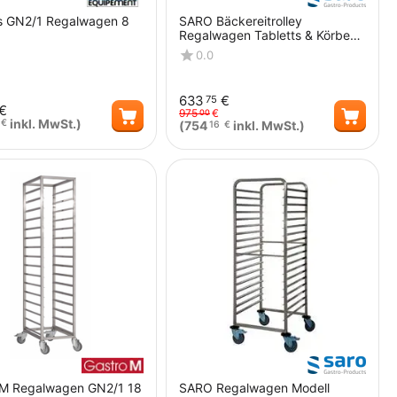
s GN2/1 Regalwagen 8
SARO Bäckereitrolley
Regalwagen Tabletts & Körbe
KT600
0.0
633
€
75
€
975
€
00
inkl. MwSt.)
€
(
754
inkl. MwSt.)
16
€
Menge
Menge
 M Regalwagen GN2/1 18
SARO Regalwagen Modell