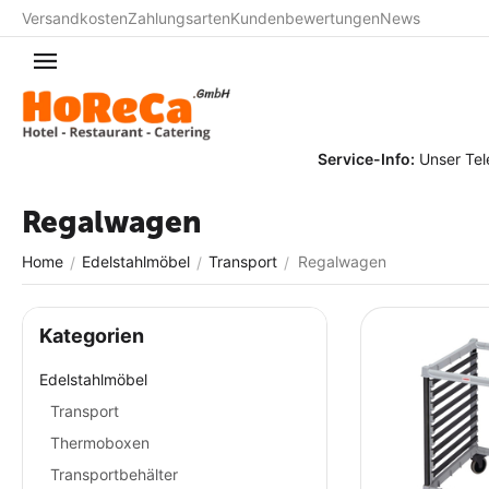
Versandkosten
Zahlungsarten
Kundenbewertungen
News
Service-Info:
Unser Telefonservic
Regalwagen
Home
Edelstahlmöbel
Transport
Regalwagen
/
/
/
Kategorien
Edelstahlmöbel
Transport
Thermoboxen
Transportbehälter