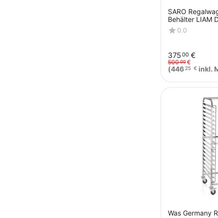
SARO Regalwag
Behälter LIAM
0.0
375
€
00
500
€
00
(
446
inkl. 
25
€
Was Germany 