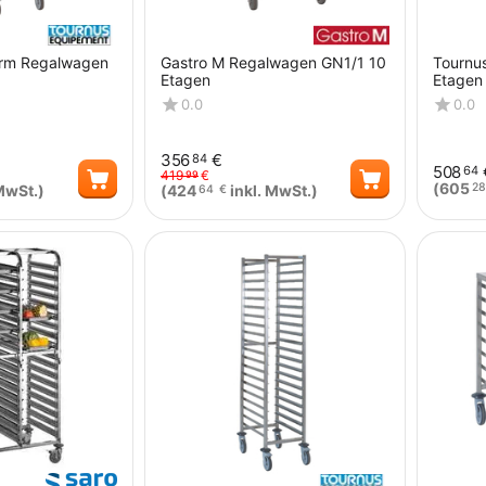
orm Regalwagen
Gastro M Regalwagen GN1/1 10
Tournu
Etagen
Etagen
0.0
0.0
356
€
84
508
64
419
€
99
(
605
28
MwSt.)
(
424
inkl. MwSt.)
64
€
Menge
Menge