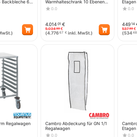
8 Backbleche 60
Warmhalteschrank 10 Ebenen
Etagen
7 x 171 cm,
mit Luftbefeuchter
0.0
0.0
4.014
€
449
01
14
5.034
€
537
€
99
99
MwSt.)
(
4.776
inkl. MwSt.)
(
534
67
€
48
Menge
Menge
orm Regalwagen
Cambro Abdeckung für GN 1/1
Cambro
Regalwagen
Etagen
0.0
0.0