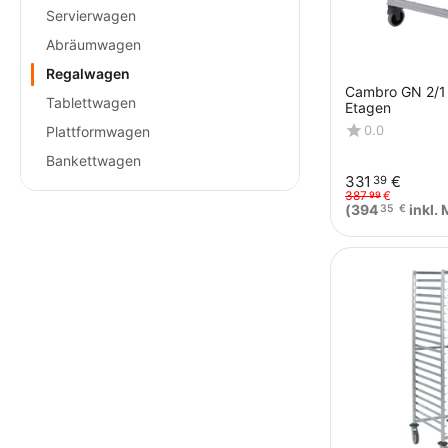
Servierwagen
Abräumwagen
Regalwagen
Cambro GN 2/1
Tablettwagen
Etagen
0.0
Plattformwagen
Bankettwagen
331
€
39
387
€
99
(
394
inkl. 
35
€