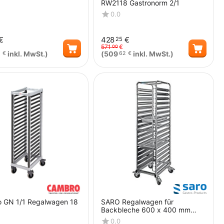
RW2118 Gastronorm 2/1
0.0
€
428
€
25
571
€
00
inkl. MwSt.)
(
509
inkl. MwSt.)
€
62
€
Menge
Menge
 GN 1/1 Regalwagen 18
SARO Regalwagen für
Backbleche 600 x 400 mm
LIAM
0.0