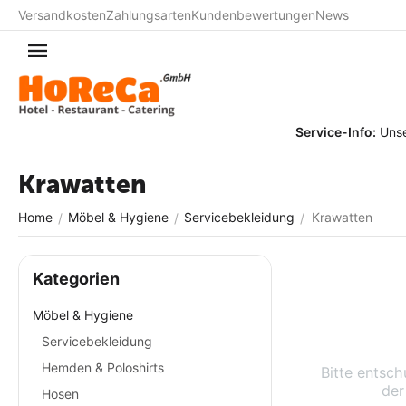
Versandkosten
Zahlungsarten
Kundenbewertungen
News
Service-Info:
Unser T
Krawatten
Home
Möbel & Hygiene
Servicebekleidung
Krawatten
/
/
/
Kategorien
Möbel & Hygiene
Servicebekleidung
Hemden & Poloshirts
Bitte entsch
der
Hosen