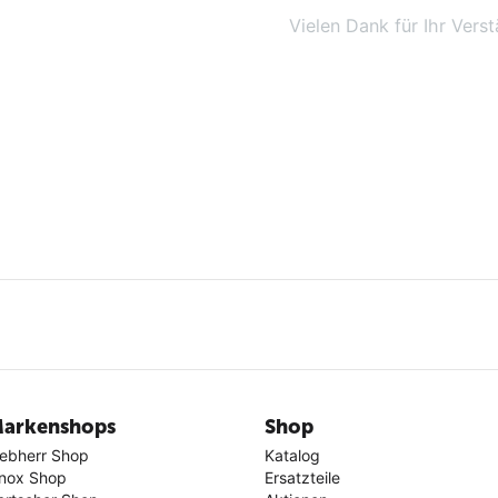
Vielen Dank für Ihr Verst
arkenshops
Shop
iebherr Shop
Katalog
nox Shop
Ersatzteile