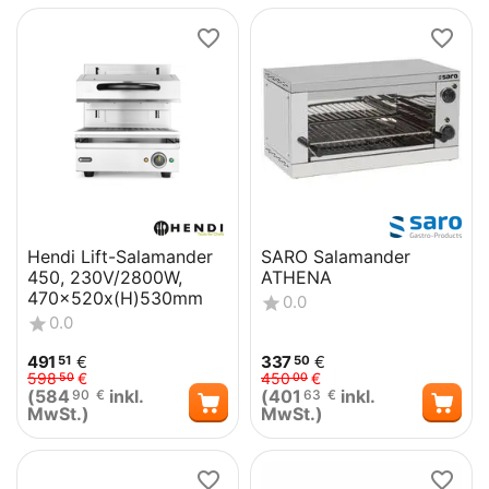
Hendi Lift-Salamander
SARO Salamander
450, 230V/2800W,
ATHENA
470x520x(H)530mm
0.0
0.0
491
€
337
€
51
50
598
€
450
€
50
00
(
584
inkl.
(
401
inkl.
90
€
63
€
MwSt.)
MwSt.)