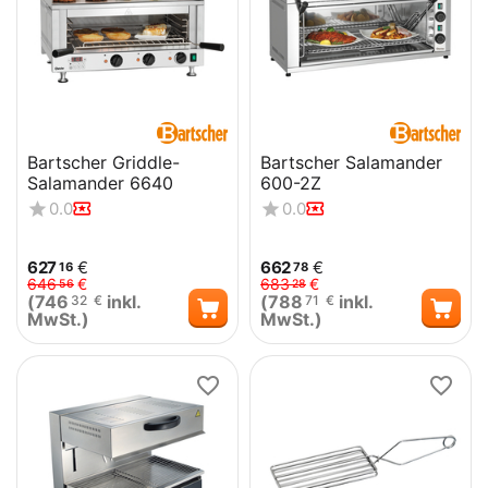
Bartscher Griddle-
Bartscher Salamander
Salamander 6640
600-2Z
0.0
0.0
627
€
662
€
16
78
646
€
683
€
56
28
(
746
inkl.
(
788
inkl.
32
€
71
€
MwSt.)
MwSt.)