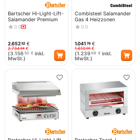
Bartscher Hi-Light-Lift-
Combisteel Salamander
Salamander Premium
Gas 4 Heizzonen
0.0
0.0
2.652
€
1.041
€
52
76
2.734
€
1.610
€
56
00
(
3.156
inkl.
(
1.239
inkl.
50
€
69
€
MwSt.)
MwSt.)