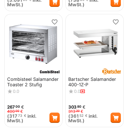
(
3.091
inkl.
(
738
inkl.
MwSt.)
MwSt.)
Combisteel Salamander
Bartscher Salamander
Toaster 2 Stufig
400-1Z-P
0.0
0.0
267
€
303
€
00
80
400
€
313
€
00
20
(
317
inkl.
(
361
inkl.
73
€
52
€
MwSt.)
MwSt.)