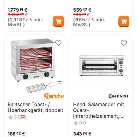
1.779
€
559
€
91
47
3.236
€
785
€
20
00
(
2.118
inkl.
(
665
inkl.
09
€
77
€
MwSt.)
MwSt.)
Bartscher Toast- /
Hendi Salamander mit
Überbackgerät, doppelt
Quarz-
Infrarotheizelement,
0.0
230V/3645W,
0.0
689x397x(H)318mm
188
€
343
€
42
84