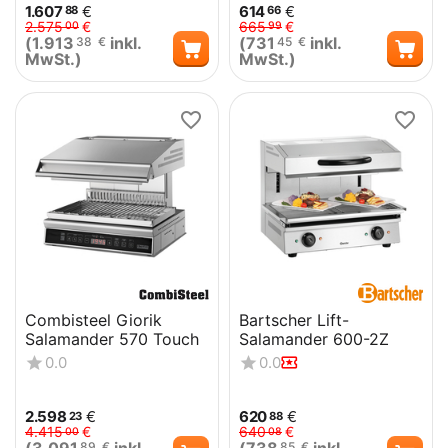
1.607
€
614
€
88
66
2.575
€
665
€
00
99
(
1.913
inkl.
(
731
inkl.
38
€
45
€
MwSt.)
MwSt.)
Combisteel Giorik
Bartscher Lift-
Salamander 570 Touch
Salamander 600-2Z
0.0
0.0
2.598
€
620
€
23
88
4.415
€
640
€
00
08
89
€
85
€