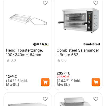
Hendi Toasterzange,
Combisteel Salamander
100x340x(H)64mm
– Breite 582
0.0
0.0
205
€
81
12
€
48
295
€
00
(
14
inkl.
(
244
inkl.
85
€
91
€
MwSt.)
MwSt.)