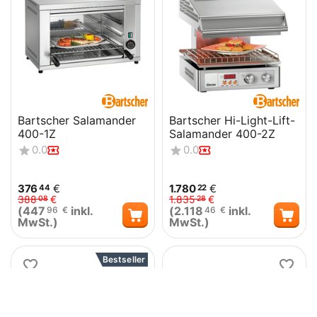
Bartscher Salamander
Bartscher Hi-Light-Lift-
400-1Z
Salamander 400-2Z
0.0
0.0
376
€
1.780
€
44
22
388
€
1.835
€
08
28
(
447
inkl.
(
2.118
inkl.
96
€
46
€
MwSt.)
MwSt.)
Bestseller