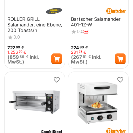
ROLLER GRILL
Bartscher Salamander
Salamander, eine Ebene,
401-1Z-W
200 Toasts/h
0.0
0.0
722
€
224
€
60
80
1.256
€
231
€
70
75
(
859
inkl.
(
267
inkl.
89
€
51
€
MwSt.)
MwSt.)