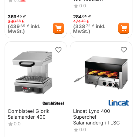
0.0
369
€
284
€
45
64
380
€
474
€
88
40
(
439
inkl.
(
338
inkl.
65
€
72
€
MwSt.)
MwSt.)
Combisteel Giorik
Lincat Lynx 400
Salamander 400
Superchef
Salamandergrill LSC
0.0
0.0