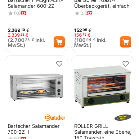
Bartscher Hi-Light-Lift-
Bartscher Toast-/
Salamander 600-2Z
Überbackgerät, einfach
0.0
0.0
2.269
€
152
€
10
05
2.339
€
156
€
28
75
(
2.700
inkl.
(
180
inkl.
23
€
94
€
MwSt.)
MwSt.)
Bartscher Salamander
ROLLER GRILL
700-2Z II
Salamander, eine Ebene,
150 Toasts/h
0.0