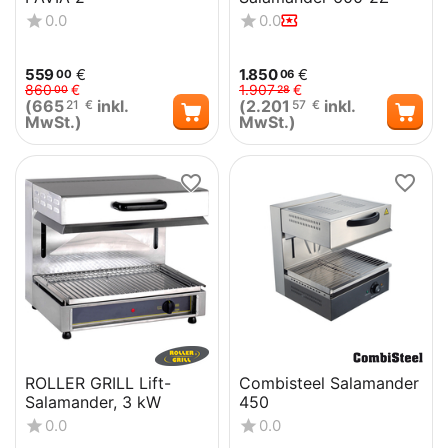
0.0
0.0
559
€
1.850
€
00
06
860
€
1.907
€
00
28
(
665
inkl.
(
2.201
inkl.
21
€
57
€
MwSt.)
MwSt.)
ROLLER GRILL Lift-
Combisteel Salamander
Salamander, 3 kW
450
0.0
0.0