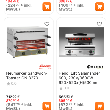
194
€
398
€
25
50
(
224
inkl.
(
409
inkl.
22
€
17
€
MwSt.)
MwSt.)
Neumärker Sandwich-
Hendi Lift Salamander
Toaster GN 3270
600, 230V/3600W,
620x520x(H)530mm
0.0
0.0
712
€
565
€
00
52
870
€
695
€
00
00
(
847
inkl.
(
672
inkl.
28
€
97
€
MwSt.)
MwSt.)