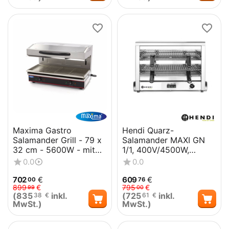
Maxima Gastro
Hendi Quarz-
Salamander Grill - 79 x
Salamander MAXI GN
32 cm - 5600W - mit
1/1, 400V/4500W,
Aufzug
682x528x(H)455mm
0.0
0.0
702
€
609
€
00
76
899
€
795
€
99
00
(
835
inkl.
(
725
inkl.
38
€
61
€
MwSt.)
MwSt.)