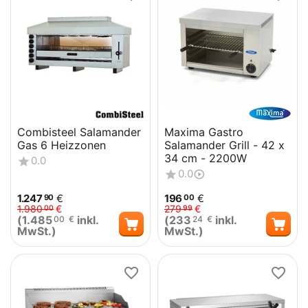
Combisteel Salamander
Maxima Gastro
Gas 6 Heizzonen
Salamander Grill - 42 x
34 cm - 2200W
0.0
0.0
1.247
€
196
€
90
00
1.980
€
279
€
00
99
(
1.485
inkl.
(
233
inkl.
00
€
24
€
MwSt.)
MwSt.)