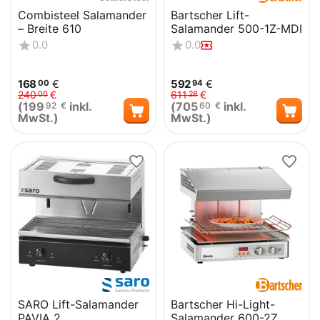
Combisteel Salamander
Bartscher Lift-
– Breite 610
Salamander 500-1Z-MDI
0.0
0.0
168
€
592
€
00
94
240
€
611
€
00
28
(
199
inkl.
(
705
inkl.
92
€
60
€
MwSt.)
MwSt.)
SARO Lift-Salamander
Bartscher Hi-Light-
PAVIA 2
Salamander 600-2Z