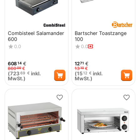
Combisteel Salamander
Bartscher Toastzange
600
100
0.0
0.0
608
€
12
€
14
71
860
€
13
€
00
10
(
723
inkl.
(
15
inkl.
69
€
12
€
MwSt.)
MwSt.)