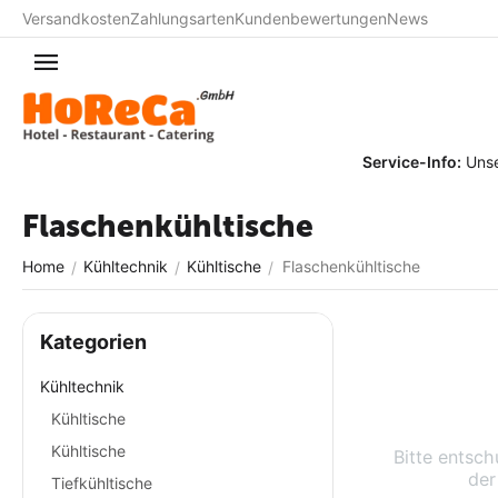
Versandkosten
Zahlungsarten
Kundenbewertungen
News
Service-Info:
Unser T
Flaschenkühltische
Home
Kühltechnik
Kühltische
Flaschenkühltische
/
/
/
Kategorien
Kühltechnik
Kühltische
Kühltische
Bitte entsch
der
Tiefkühltische