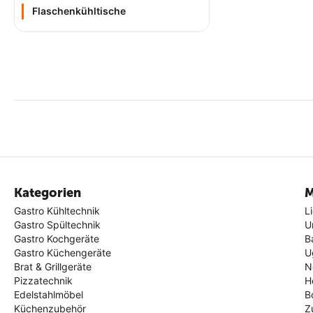
Flaschenkühltische
Kategorien
M
Gastro Kühltechnik
L
Gastro Spültechnik
U
Gastro Kochgeräte
B
Gastro Küchengeräte
U
Brat & Grillgeräte
N
Pizzatechnik
H
Edelstahlmöbel
B
Küchenzubehör
Z