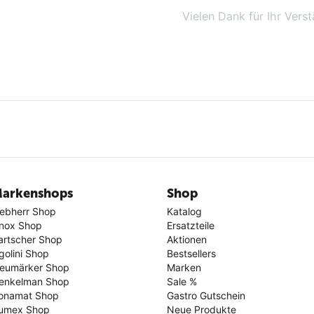
Vielen Dank für Ihr Verst
arkenshops
Shop
iebherr Shop
Katalog
nox Shop
Ersatzteile
artscher Shop
Aktionen
golini Shop
Bestsellers
eumärker Shop
Marken
enkelman Shop
Sale %
onamat Shop
Gastro Gutschein
umex Shop
Neue Produkte