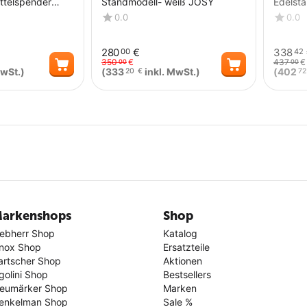
ttelspender
Standmodell- weiß JOSY
Edelsta
Ellebo
0.0
0.0
280
€
338
00
42
350
€
437
€
00
00
MwSt.)
(
333
inkl. MwSt.)
(
402
20
€
72
Menge
Menge
arkenshops
Shop
iebherr Shop
Katalog
nox Shop
Ersatzteile
artscher Shop
Aktionen
golini Shop
Bestsellers
eumärker Shop
Marken
enkelman Shop
Sale %