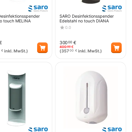
esinfektionsspender
SARO Desinfektionsspender
no touch MELINA
Edelstahl no touch DIANA
0.0
€
300
€
00
400
€
00
inkl. MwSt.)
(
357
inkl. MwSt.)
€
00
€
Menge
Menge