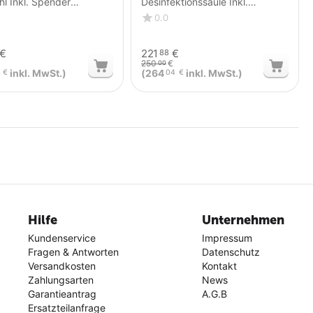
hl Inkl. Spender
Desinfektionssäule Inkl.
gen
Spender
0.0
€
221
€
88
250
€
00
inkl. MwSt.)
(
264
inkl. MwSt.)
€
04
€
Hilfe
Unternehmen
Kundenservice
Impressum
Fragen & Antworten
Datenschutz
Versandkosten
Kontakt
Zahlungsarten
News
Garantieantrag
A.G.B
Ersatzteilanfrage