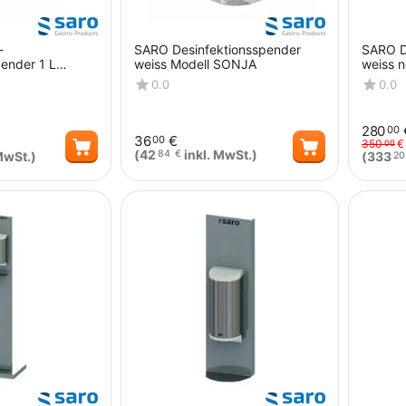
-
SARO Desinfektionsspender
SARO D
pender 1 L
weiss Modell SONJA
weiss 
0.0
0.0
280
00
36
€
00
350
€
00
(
42
inkl. MwSt.)
84
€
MwSt.)
(
333
20
Menge
Menge