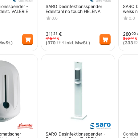
ionsspender -
SARO Desinfektionsspender
SARO D
delst. VALERIE
Edelstahl no touch HELENA
weiss 
0.0
0.0
311
€
280
25
00
415
€
350
€
00
00
MwSt.)
(
370
inkl. MwSt.)
(
333
39
€
20
Menge
Menge
omatischer
SARO Desinfektionsspender -
Combist