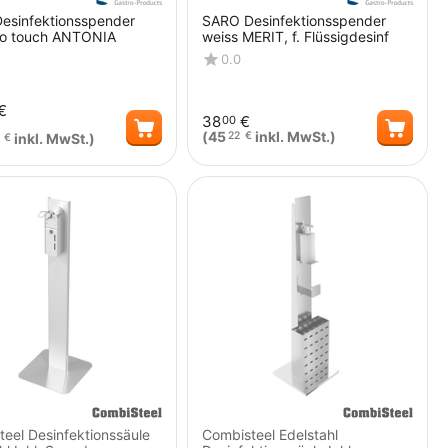
esinfektionsspender
SARO Desinfektionsspender
no touch ANTONIA
weiss MERIT, f. Flüssigdesinf
0.0
€
38
€
00
(
45
inkl. MwSt.)
22
€
inkl. MwSt.)
€
Menge
Menge
eel Desinfektionssäule
Combisteel Edelstahl