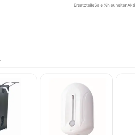
Ersatzteile
Sale %
Neuheiten
Akt
r