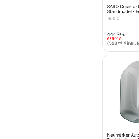
SARO Desinfekt
Standmodell- E
0.0
444
€
50
635
€
00
(
528
inkl. 
96
€
Neumärker Aut