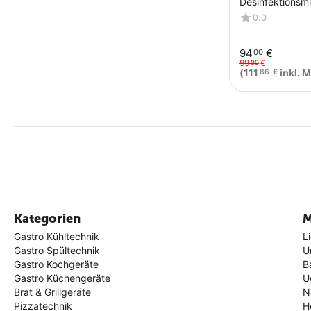
Desinfektionsmi
ADM11
0.0
94
€
00
99
€
00
(
111
inkl. 
86
€
Kategorien
M
Gastro Kühltechnik
L
Gastro Spültechnik
U
Gastro Kochgeräte
B
Gastro Küchengeräte
U
Brat & Grillgeräte
N
Pizzatechnik
H