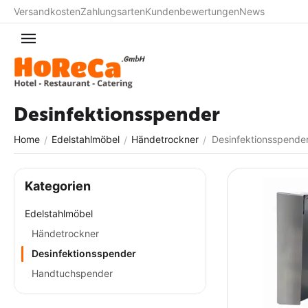
Versandkosten
Zahlungsarten
Kundenbewertungen
News
Desinfektionsspender
Home
Edelstahlmöbel
Händetrockner
Desinfektionsspende
/
/
/
Kategorien
Edelstahlmöbel
Händetrockner
Desinfektionsspender
Handtuchspender