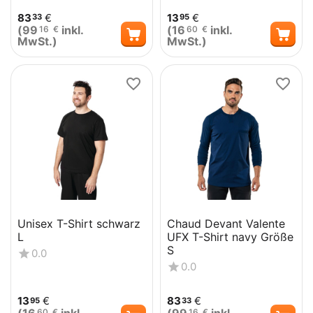
83
€
13
€
33
95
(
99
inkl.
(
16
inkl.
16
€
60
€
MwSt.)
MwSt.)
Unisex T-Shirt schwarz
Chaud Devant Valente
L
UFX T-Shirt navy Größe
S
0.0
0.0
13
€
83
€
95
33
60
€
16
€