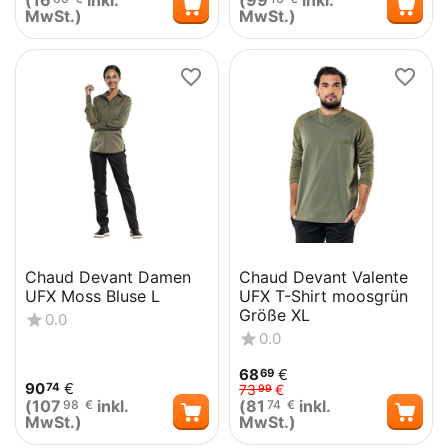
(
16
inkl.
(
99
inkl.
MwSt.)
MwSt.)
Chaud Devant Damen
Chaud Devant Valente
UFX Moss Bluse L
UFX T-Shirt moosgrün
Größe XL
0.0
0.0
68
€
69
90
€
74
73
€
99
(
107
inkl.
(
81
inkl.
98
€
74
€
MwSt.)
MwSt.)