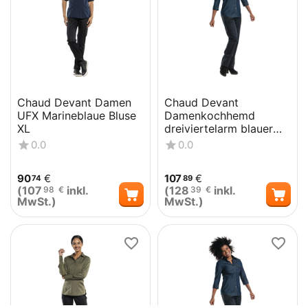
Chaud Devant Damen
Chaud Devant
UFX Marineblaue Bluse
Damenkochhemd
XL
dreiviertelarm blauer
Denim XXL
0.0
0.0
90
€
107
€
74
89
(
107
inkl.
(
128
inkl.
98
€
39
€
MwSt.)
MwSt.)