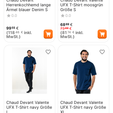
Chaud Devant
Chaud Devant Valente
Herrenkochhemd lange
UFX T-Shirt moosgrün
Ärmel blauer Denim S
Größe S
0.0
0.0
68
€
69
99
€
55
73
€
99
(
118
inkl.
(
81
inkl.
46
€
74
€
MwSt.)
MwSt.)
Chaud Devant Valente
Chaud Devant Valente
UFX T-Shirt navy Größe
UFX T-Shirt navy Größe
L
XL