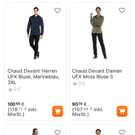
Chaud Devant Herren
Chaud Devant Damen
UFX Bluse, Marineblau,
UFX Moss Bluse S
3XL
0.0
0.0
100
€
90
€
65
74
(
119
inkl.
(
107
inkl.
77
€
98
€
MwSt.)
MwSt.)