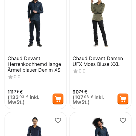
Chaud Devant
Chaud Devant Damen
Herrenkochhemd lange
UFX Moss Bluse XXL
Ärmel blauer Denim XS
0.0
0.0
111
€
90
€
79
74
(
133
inkl.
(
107
inkl.
03
€
98
€
MwSt.)
MwSt.)