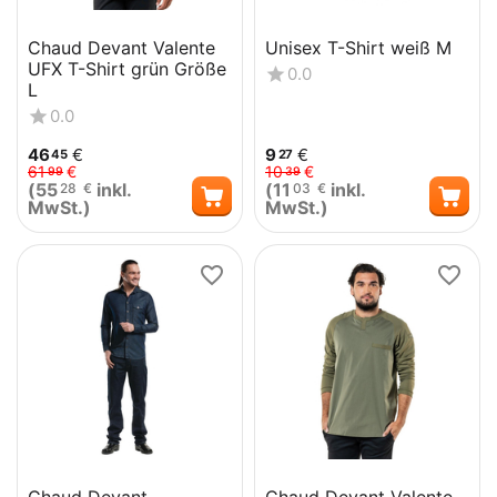
Chaud Devant Valente
Unisex T-Shirt weiß M
UFX T-Shirt grün Größe
0.0
L
0.0
46
€
9
€
45
27
61
€
10
€
99
39
(
55
inkl.
(
11
inkl.
28
€
03
€
MwSt.)
MwSt.)