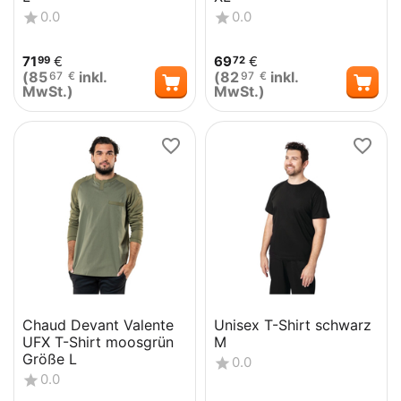
0.0
0.0
71
€
69
€
99
72
(
85
inkl.
(
82
inkl.
67
€
97
€
MwSt.)
MwSt.)
Chaud Devant Valente
Unisex T-Shirt schwarz
UFX T-Shirt moosgrün
M
Größe L
0.0
0.0