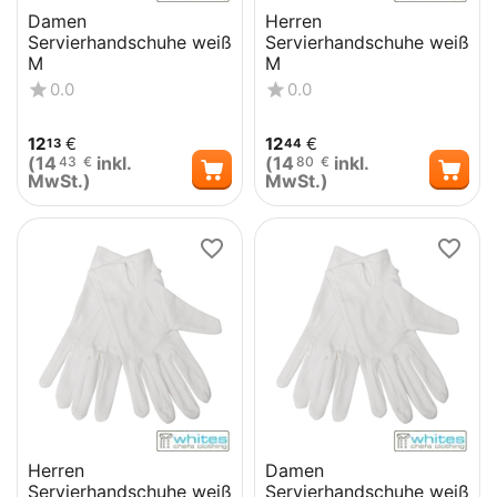
Damen
Herren
Servierhandschuhe weiß
Servierhandschuhe weiß
M
M
0.0
0.0
12
€
12
€
13
44
(
14
inkl.
(
14
inkl.
43
€
80
€
MwSt.)
MwSt.)
Herren
Damen
Servierhandschuhe weiß
Servierhandschuhe weiß