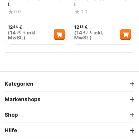
L
L
0.0
0.0
12
€
12
€
44
13
(
14
inkl.
(
14
inkl.
80
€
43
€
MwSt.)
MwSt.)
Kategorien
Markenshops
Shop
Hilfe