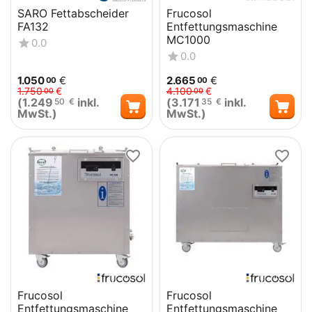
SARO Fettabscheider
Frucosol
FA132
Entfettungsmaschine
MC1000
0.0
0.0
1.050
€
2.665
€
00
00
1.750
€
4.100
€
00
00
(
1.249
inkl.
(
3.171
inkl.
50
€
35
€
MwSt.)
MwSt.)
Frucosol
Frucosol
Entfettungsmaschine
Entfettungsmaschine