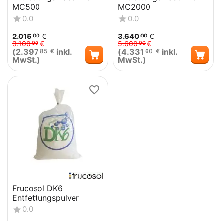
MC500
MC2000
0.0
0.0
2.015
€
3.640
€
00
00
3.100
€
5.600
€
00
00
(
2.397
inkl.
(
4.331
inkl.
85
€
60
€
MwSt.)
MwSt.)
Frucosol DK6
Entfettungspulver
0.0