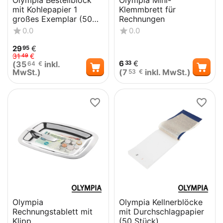
Olympia Bestellblock
Olympia Mini-
mit Kohlepapier 1
Klemmbrett für
großes Exemplar (50
Rechnungen
Stück)
0.0
0.0
29
€
95
31
€
49
6
€
(
35
inkl.
33
64
€
MwSt.)
(
7
inkl. MwSt.)
53
€
Olympia
Olympia Kellnerblöcke
Rechnungstablett mit
mit Durchschlagpapier
Klipp
(50 Stück)