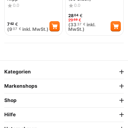
0.0
0.0
28
€
04
29
€
59
7
€
(
33
inkl.
62
37
€
(
9
inkl. MwSt.)
MwSt.)
07
€
Kategorien
Markenshops
Shop
Hilfe