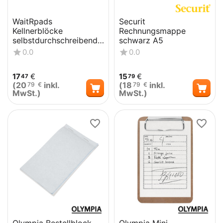
WaitRpads
Securit
Kellnerblöcke
Rechnungsmappe
selbstdurchschreibend
schwarz A5
9 x 17cm (10 Stück)
0.0
0.0
17
€
15
€
47
79
(
20
inkl.
(
18
inkl.
79
€
79
€
MwSt.)
MwSt.)