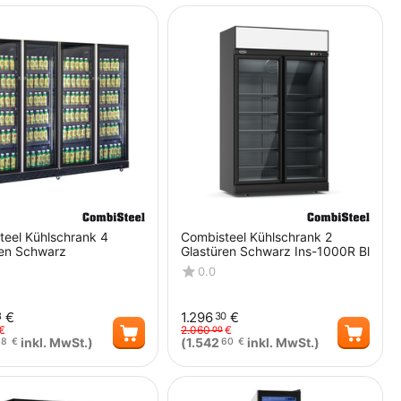
teel Kühlschrank 4
Combisteel Kühlschrank 2
ren Schwarz
Glastüren Schwarz Ins-1000R Bl
0.0
€
1.296
€
8
30
€
2.060
€
00
inkl. MwSt.)
(
1.542
inkl. MwSt.)
38
€
60
€
Menge
Menge