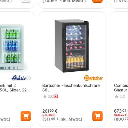
MwSt.)
(
1.495
inkl. MwSt.)
(
1.576
81
€
Menge
ank mit 2
Bartscher Flaschenkühlschrank
Combist
50L, Silber, 220-
88L
Glastür
0.0
0.0
840mm
261
€
673
90
04
270
€
960
€
00
00
MwSt.)
(
311
inkl. MwSt.)
(
800
66
€
9
Menge
Menge