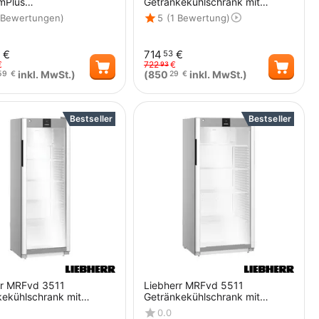
mPlus
Getränkekühlschrank mit
kekühlschrank mit
Glastür und LED Silver
 Bewertungen)
5
(1 Bewertung)
, Display und LED
€
714
€
53
€
722
€
93
inkl. MwSt.)
(
850
inkl. MwSt.)
59
€
29
€
Menge
Menge
Bestseller
Bestseller
rr MRFvd 3511
Liebherr MRFvd 5511
kekühlschrank mit
Getränkekühlschrank mit
, Display und LED
Glastür, Display und LED
0.0