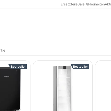
Ersatzteile
Sale %
Neuheiten
Akt
nke
Bestseller
Bestseller