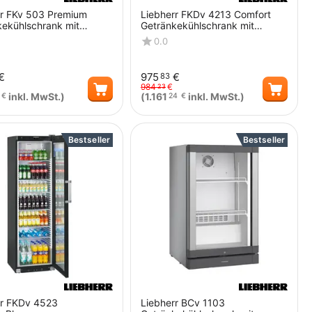
rr FKv 503 Premium
Liebherr FKDv 4213 Comfort
kekühlschrank mit
Getränkekühlschrank mit
 und LED
Glastür und LED schwarz
0.0
€
975
€
83
984
€
23
inkl. MwSt.)
(
1.161
inkl. MwSt.)
€
24
€
Menge
Menge
Bestseller
Bestseller
rr FKDv 4523
Liebherr BCv 1103