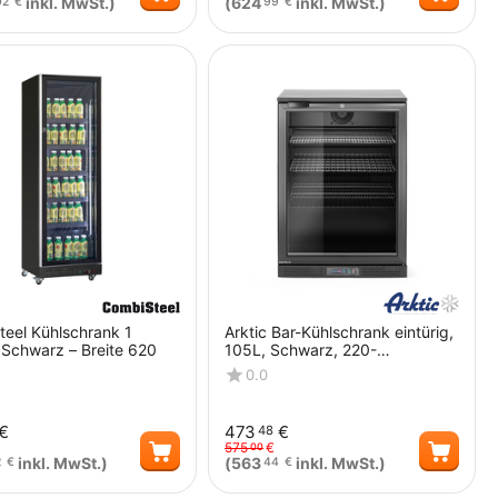
inkl. MwSt.)
(
624
inkl. MwSt.)
02
€
99
€
Menge
Menge
eel Kühlschrank 1
Arktic Bar-Kühlschrank eintürig,
 Schwarz – Breite 620
105L, Schwarz, 220-
240V/120W,
0.0
600x530x(H)870mm
€
473
€
48
575
€
00
inkl. MwSt.)
(
563
inkl. MwSt.)
2
€
44
€
Menge
Menge