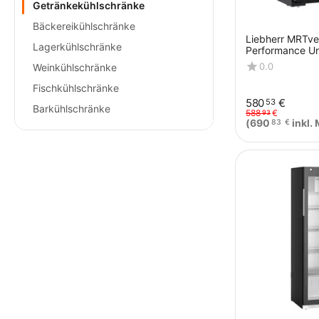
Getränkekühlschränke
Bäckereikühlschränke
Liebherr MRTve
Lagerkühlschränke
Performance Un
Kühlschrank mi
0.0
Weinkühlschränke
Schwarz
Fischkühlschränke
580
€
53
Barkühlschränke
588
€
93
(
690
inkl.
83
€