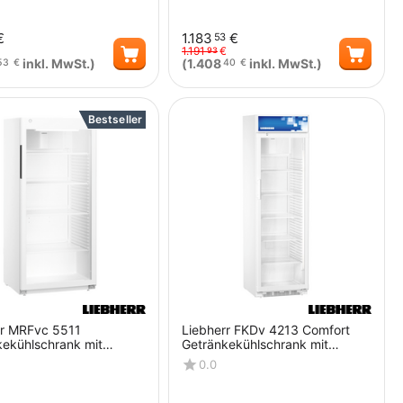
ule
Lichtsäule
€
1.183
€
53
1.191
€
93
inkl. MwSt.)
(
1.408
inkl. MwSt.)
53
€
40
€
Menge
Menge
Bestseller
rr MRFvc 5511
Liebherr FKDv 4213 Comfort
kekühlschrank mit
Getränkekühlschrank mit
 und LED
Glastür und LED
0.0
beleuchtung