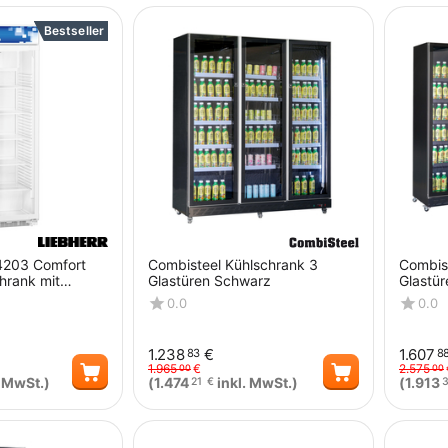
Bestseller
4203 Comfort
Combisteel Kühlschrank 3
Combis
hrank mit
Glastüren Schwarz
Glastü
D
0.0
0.0
1.238
€
1.607
83
8
1.965
€
2.575
00
00
. MwSt.)
(
1.474
inkl. MwSt.)
(
1.913
21
€
Menge
Menge