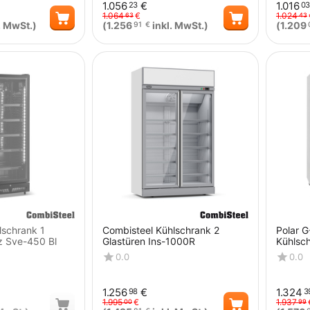
1.056
€
1.016
23
03
1.064
€
1.024
63
43
. MwSt.)
(
1.256
inkl. MwSt.)
(
1.209
91
€
Menge
Menge
lschrank 1
Combisteel Kühlschrank 2
Polar G
z Sve-450 Bl
Glastüren Ins-1000R
Kühlsch
0.0
0.0
1.256
€
1.324
98
3
1.995
€
1.937
00
99