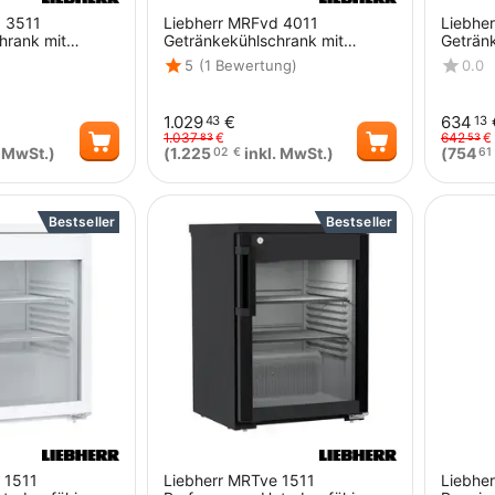
d 3511
Liebherr MRFvd 4011
Liebhe
hrank mit
Getränkekühlschrank mit
Geträn
y und LED
Glastür, Display und LED
Glastür
5
(1 Bewertung)
0.0
warz
Lichtsäule Schwarz
1.029
€
634
43
13
1.037
€
642
€
83
53
. MwSt.)
(
1.225
inkl. MwSt.)
(
754
02
€
61
Menge
Menge
Bestseller
Bestseller
 1511
Liebherr MRTve 1511
Liebhe