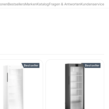
ionen
Bestsellers
Marken
Katalog
Fragen & Antworten
Kundenservice
Bestseller
Bestseller