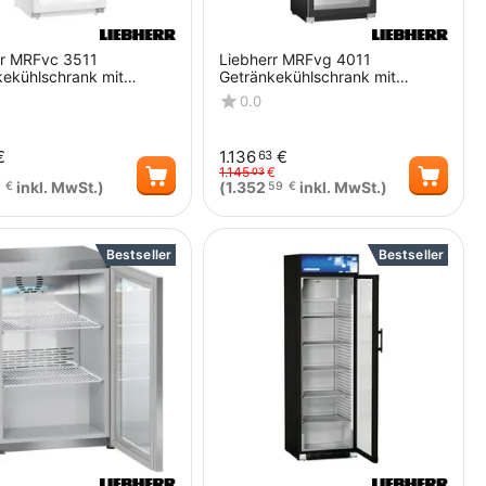
rr MRFvc 3511
Liebherr MRFvg 4011
kekühlschrank mit
Getränkekühlschrank mit
 und LED
Glastür und LED
0.0
beleuchtung
€
1.136
€
63
1.145
€
03
inkl. MwSt.)
(
1.352
inkl. MwSt.)
€
59
€
Menge
Menge
Bestseller
Bestseller