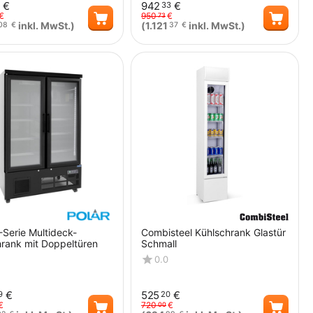
€
942
€
33
€
950
€
73
inkl. MwSt.)
(
1.121
inkl. MwSt.)
08
€
37
€
Menge
Menge
-Serie Multideck-
Combisteel Kühlschrank Glastür
rank mit Doppeltüren
Schmall
0.0
€
525
€
9
20
€
720
€
00