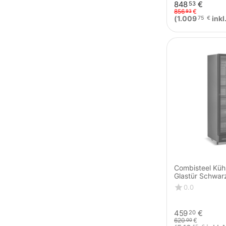
848
€
53
856
€
93
(
1.009
inkl
75
€
Combisteel Küh
Glastür Schwar
0.0
459
€
20
620
€
00