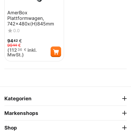
AmerBox
Plattformwagen,
742x480x(H)845mm
0.0
94
€
42
99
€
50
(
112
inkl.
36
€
MwSt.)
Kategorien
Markenshops
Shop