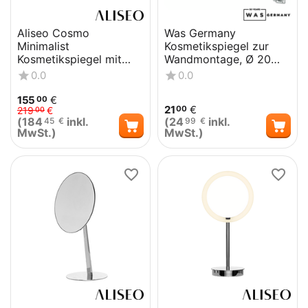
Aliseo Cosmo
Was Germany
Minimalist
Kosmetikspiegel zur
Kosmetikspiegel mit
Wandmontage, Ø 20
Schwenkarm - Schwarz
cm, verchromt
0.0
0.0
155
€
00
21
€
00
219
€
00
(
184
inkl.
(
24
inkl.
45
€
99
€
MwSt.)
MwSt.)