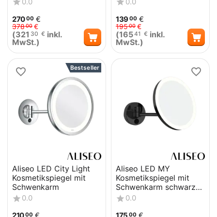
0.0
0.0
270
€
139
€
00
00
378
€
195
€
00
00
(
321
inkl.
(
165
inkl.
30
€
41
€
MwSt.)
MwSt.)
Bestseller
Aliseo LED City Light
Aliseo LED MY
Kosmetikspiegel mit
Kosmetikspiegel mit
Schwenkarm
Schwenkarm schwarz
matt
0.0
0.0
210
€
175
€
00
00