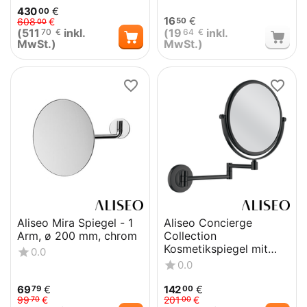
430
€
00
16
€
50
608
€
00
(
511
inkl.
(
19
inkl.
70
€
64
€
MwSt.)
MwSt.)
Aliseo Mira Spiegel - 1
Aliseo Concierge
Arm, ø 200 mm, chrom
Collection
Kosmetikspiegel mit
0.0
Doppel-Schwenkarm -
0.0
Schwarz
69
€
142
€
79
00
99
€
201
€
70
00