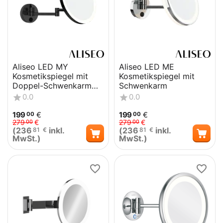
Aliseo LED MY
Aliseo LED ME
Kosmetikspiegel mit
Kosmetikspiegel mit
Doppel-Schwenkarm
Schwenkarm
schwarz matt
0.0
0.0
199
€
199
€
00
00
279
€
279
€
00
00
(
236
inkl.
(
236
inkl.
81
€
81
€
MwSt.)
MwSt.)