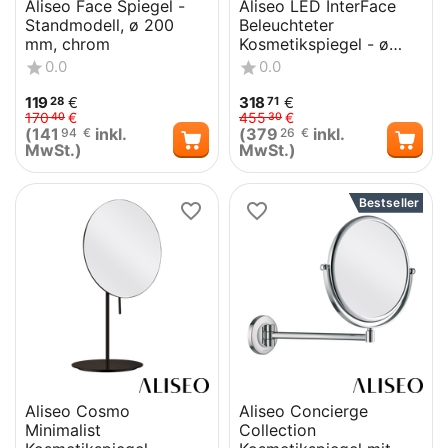
Aliseo Face Spiegel -
Aliseo LED InterFace
Standmodell, ø 200
Beleuchteter
mm, chrom
Kosmetikspiegel - ø
220 mm,
0.0
0.0
Batteriespiegel, USB-
Aufl...
119
€
318
€
28
71
170
€
455
€
40
30
(
141
inkl.
(
379
inkl.
94
€
26
€
MwSt.)
MwSt.)
Bestseller
Aliseo Cosmo
Aliseo Concierge
Minimalist
Collection