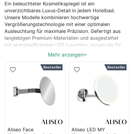
Ein beleuchteter Kosmetikspiegel ist ein
unverzichtbares Luxus-Detail in jedem Hotelbad.
Unsere Modelle kombinieren hochwertige
Vergrößerungstechnologie mit einer optimalen
Ausleuchtung für maximale Präzision. Gefertigt aus
langlebigen Premium-Materialien und ausgestattet
mit energieeffizienten LED-Leuchten, sorgen sie für
perfekte Sicht und ein komfortables Pflegeerlebnis.
Mehr anzeigen
Besonders praktisch: Die LEDs sind austauschbar, was
nicht nur die Lebensdauer verlängert, sondern auch
Bestseller
Bestseller
einen nachhaltigen Beitrag leistet.
Unsere unbeleuchteten Kosmetikspiegel überzeugen
durch höchste Verarbeitungsqualität, präzise
Vergrößerung und zeitloses Design. Sie sind die
perfekte Ergänzung für jedes Hotelbad und bieten
Gästen eine komfortable und detaillierte
Spiegelansicht. Dank erstklassiger Materialien und
bester Verarbeitung sind sie besonders langlebig und
Aliseo Face
Aliseo LED MY
pflegeleicht – ideal für den täglichen Einsatz im Hotel.