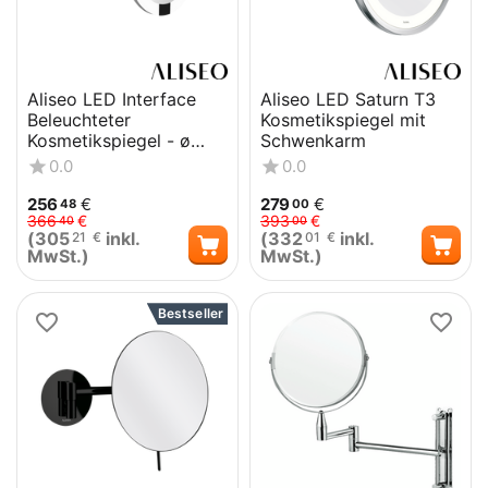
Aliseo LED Interface
Aliseo LED Saturn T3
Beleuchteter
Kosmetikspiegel mit
Kosmetikspiegel - ø
Schwenkarm
220 mm,
0.0
0.0
Batteriespiegel,
Schwenka...
256
€
279
€
48
00
366
€
393
€
40
00
(
305
inkl.
(
332
inkl.
21
€
01
€
MwSt.)
MwSt.)
Bestseller