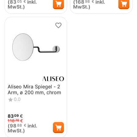
(
83
inkl.
(
168
inkl.
05
€
98
€
MwSt.)
MwSt.)
Aliseo Mira Spiegel - 2
Arm, ø 200 mm, chrom
0.0
83
€
09
118
€
70
(
98
inkl.
88
€
MwSt.)