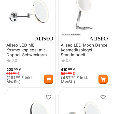
Aliseo LED ME
Aliseo LED Moon Dance
Kosmetikspiegel mit
Kosmetikspiegel
Doppel-Schwenkarm
Standmodell
0.0
0.0
220
€
410
€
00
00
312
€
584
€
00
00
(
261
inkl.
(
487
inkl.
80
€
90
€
MwSt.)
MwSt.)