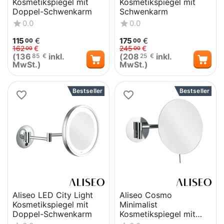
Kosmetikspiegel mit
Kosmetikspiegel mit
Erhältlich in verschiedenen Farben und Ausführungen,
Doppel-Schwenkarm
Schwenkarm
passen sie sich flexibel an jedes Interieur an.
0.0
0.0
115
€
175
€
00
00
162
€
245
€
00
00
(
136
inkl.
(
208
inkl.
85
€
25
€
MwSt.)
MwSt.)
Bestseller
Bestseller
Aliseo LED City Light
Aliseo Cosmo
Kosmetikspiegel mit
Minimalist
Doppel-Schwenkarm
Kosmetikspiegel mit
Schwenkarm