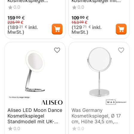
Kosmetikspiegel
Kosmetikspiegel mit
Standmodell - Schwarz
Schwenkarm
0.0
0.0
159
€
109
€
00
00
225
€
153
€
00
00
(
189
inkl.
(
129
inkl.
21
€
71
€
MwSt.)
MwSt.)
Aliseo LED Moon Dance
Was Germany
Kosmetikspiegel
Kosmetikspiegel, Ø 17
Standmodell mit UK-
cm, Höhe 34,5 cm,
Stecker
verchromt
0.0
0.0