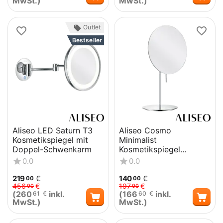
MwSt.)
MwSt.)
 Outlet
Bestseller
Aliseo LED Saturn T3
Aliseo Cosmo
Kosmetikspiegel mit
Minimalist
Doppel-Schwenkarm
Kosmetikspiegel
Standmodell
0.0
0.0
219
€
140
€
00
00
456
€
197
€
00
00
(
260
inkl.
(
166
inkl.
61
€
60
€
MwSt.)
MwSt.)