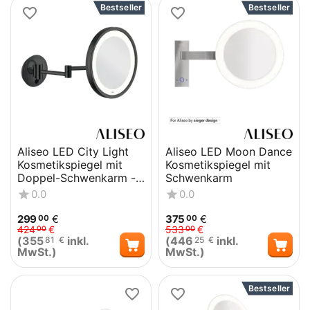
Bestseller
Bestseller
Aliseo LED City Light
Aliseo LED Moon Dance
Kosmetikspiegel mit
Kosmetikspiegel mit
Doppel-Schwenkarm -
Schwenkarm
Schwarz
0.0
0.0
299
€
375
€
00
00
424
€
533
€
00
00
(
355
inkl.
(
446
inkl.
81
€
25
€
MwSt.)
MwSt.)
Bestseller