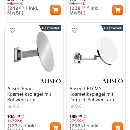
298
€
245
€
00
00
(
249
inkl.
(
208
inkl.
90
€
25
€
MwSt.)
MwSt.)
Bestseller
Bestseller
Aliseo Face
Aliseo LED MY
Kosmetikspiegel mit
Kosmetikspiegel mit
Schwenkarm
Doppel-Schwenkarm
0.0
0.0
104
€
199
€
00
00
147
€
279
€
00
00
(
123
inkl.
(
236
inkl.
76
€
81
€