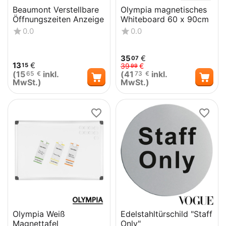
Beaumont Verstellbare
Olympia magnetisches
Öffnungszeiten Anzeige
Whiteboard 60 x 90cm
0.0
0.0
35
€
07
13
€
15
39
€
99
(
15
inkl.
(
41
inkl.
65
€
73
€
MwSt.)
MwSt.)
Olympia Weiß
Edelstahltürschild "Staff
Magnettafel
Only"