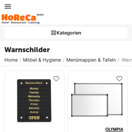
Kategorien
Warnschilder
Home
/
Möbel & Hygiene
/
Menümappen & Tafeln
/
Warn