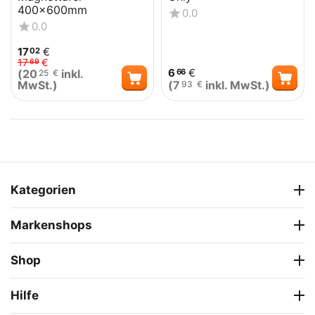
400x600mm
0.0
0.0
17
€
02
17
€
69
6
€
(
20
inkl.
66
25
€
MwSt.)
(
7
inkl. MwSt.)
93
€
Kategorien
Markenshops
Shop
Hilfe