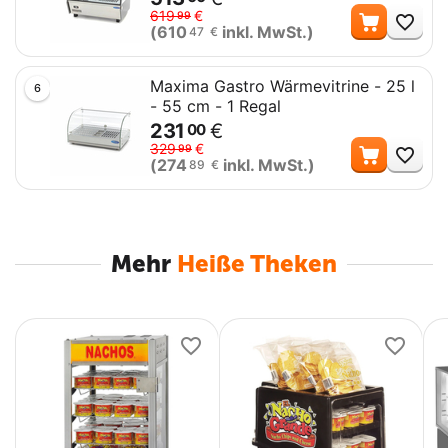
Me
619
€
99
(
610
inkl. MwSt.)
47
€
Maxima Gastro Wärmevitrine - 25 l
6
- 55 cm - 1 Regal
231
€
00
Me
329
€
99
(
274
inkl. MwSt.)
89
€
Mehr
Heiße Theken