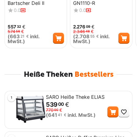
Bartscher Deli II
GN1110-R
0.0
0.0
557
€
2.276
€
32
09
574
€
2.346
€
56
48
(
663
inkl.
(
2.708
inkl.
21
€
55
€
MwSt.)
MwSt.)
Heiße Theken
Bestsellers
SARO Heiße Theke ELIAS
1
539
€
00
Me
770
€
00
(
641
inkl. MwSt.)
41
€