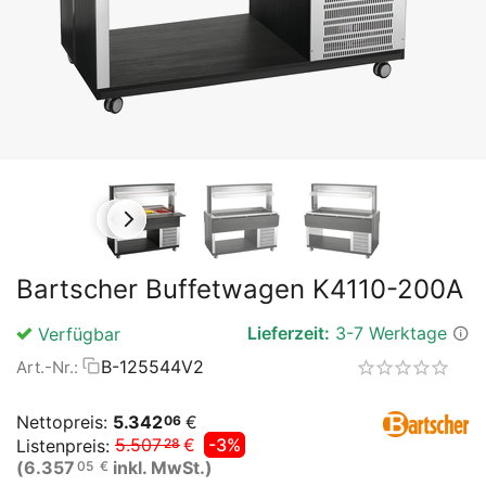
Bartscher Buffetwagen K4110-200A
Lieferzeit:
3-7 Werktage
Verfügbar
B-125544V2
Art.-Nr.:
Nettopreis:
5.342
€
06
5.507
€
-3%
Listenpreis:
28
(
6.357
inkl. MwSt.)
05
€