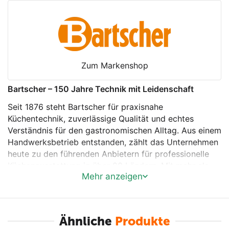
Zum Markenshop
Bartscher – 150 Jahre Technik mit Leidenschaft
Seit 1876 steht Bartscher für praxisnahe
Küchentechnik, zuverlässige Qualität und echtes
Verständnis für den gastronomischen Alltag. Aus einem
Handwerksbetrieb entstanden, zählt das Unternehmen
heute zu den führenden Anbietern für professionelle
Küchenausstattung in über 80 Ländern. Mit mehr als
Mehr anzeigen
150 Jahren Erfahrung entwickelt Bartscher Lösungen,
die Arbeitsabläufe optimieren, Effizienz steigern und
den Küchenalltag spürbar erleichtern – in enger
Zusammenarbeit mit Köchen, Planern und
Ähnliche
Produkte
Fachhändlern.