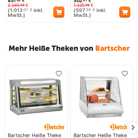
851
€
502
€
32
01
2.345
€
1.325
€
99
99
(
1.013
inkl.
(
597
inkl.
07
€
39
€
MwSt.)
MwSt.)
Mehr Heiße Theken von
Bartscher
Bartscher Heiße Theke
Bartscher Heiße Theke