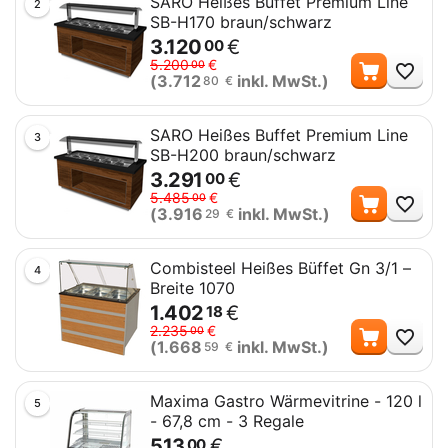
SARO Heißes Buffet Premium Line
2
SB-H170 braun/schwarz
3.120
€
00
Me
5.200
€
00
(
3.712
inkl. MwSt.)
80
€
SARO Heißes Buffet Premium Line
3
SB-H200 braun/schwarz
3.291
€
00
Me
5.485
€
00
(
3.916
inkl. MwSt.)
29
€
Combisteel Heißes Büffet Gn 3/1 –
4
Breite 1070
1.402
€
18
Me
2.235
€
00
(
1.668
inkl. MwSt.)
59
€
Maxima Gastro Wärmevitrine - 120 l
5
- 67,8 cm - 3 Regale
513
€
00