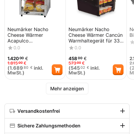
Neumärker Nacho
Neumärker Nacho
N
Cheese Wärmer
Cheese Wärmer Cancún
B
Acapulco
Warmhaltegerät für 33
Warmhaltegerät für 48
Becher Käsesoße
0.0
0.0
Becher Käsesoße
1.420
€
458
€
2.
00
00
1.815
€
573
€
2
00
00
(
1.689
inkl.
(
545
inkl.
(
80
€
02
€
MwSt.)
MwSt.)
M
Mehr anzeigen
Versandkostenfrei
Sichere Zahlungsmethoden