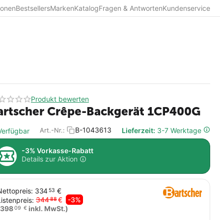
ionen
Bestsellers
Marken
Katalog
Fragen & Antworten
Kundenservice
Produkt bewerten
artscher Crêpe-Backgerät 1CP400G
B-1043613
Lieferzeit:
3-7 Werktage
Art.-Nr.:
erfügbar
-3% Vorkasse-Rabatt
Details zur Aktion
Nettopreis:
334
€
53
344
€
-3%
Listenpreis:
88
398
inkl. MwSt.)
09
€