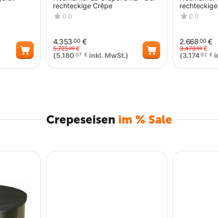
rechteckige Crêpe
rechteckig
0.0
0.0
4.353
€
2.668
€
00
00
5.725
€
3.478
€
00
00
(
5.180
inkl. MwSt.)
(
3.174
i
07
€
92
€
Menge
Menge
Crepeseisen
im % Sale