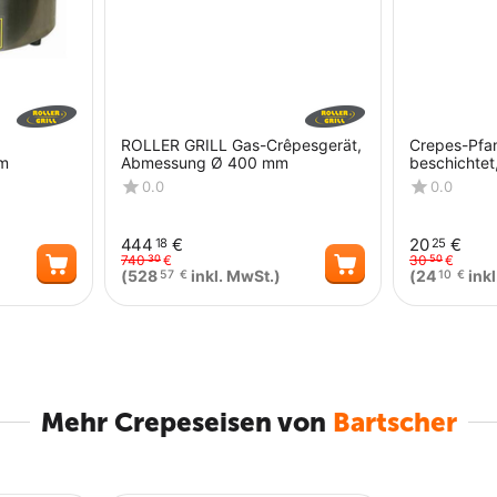
ROLLER GRILL Gas-Crêpesgerät,
Crepes-Pfan
mm
Abmessung Ø 400 mm
beschichte
0.0
0.0
444
€
20
€
18
25
740
€
30
€
30
50
(
528
inkl. MwSt.)
(
24
inkl
57
€
10
€
Menge
Menge
Mehr Crepeseisen von
Bartscher