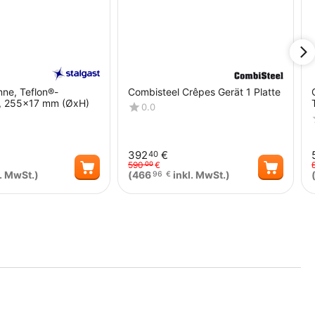
ne, Teflon®-
Combisteel Crêpes Gerät 1 Platte
t, 255x17 mm (ØxH)
0.0
392
€
40
590
€
00
. MwSt.)
(
466
inkl. MwSt.)
96
€
Menge
Menge