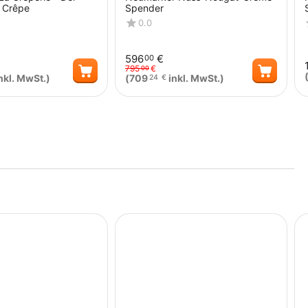
e Crêpe
Spender
0.0
596
€
00
795
€
00
nkl. MwSt.)
(
709
inkl. MwSt.)
24
€
Menge
Menge