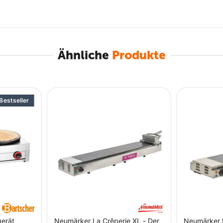
 Mit über 2.000 Produkten bietet Bartscher ein
derung. Vom leistungsstarken Kochgerät bis zum
er Hand und schnell verfügbar.
Ähnliche
Produkte
keit, einfache Handhabung und hohe Effizienz.
n der Gastronomie, überzeugen sie durch robuste
stungs-Verhältnis.
Bestseller
tzteilversorgung und ein zuverlässiger Kundendienst
ert werden – damit der Betrieb reibungslos läuft.
 dem Plus X Award als „Beste Marke des Jahres 2026“
t, Innovation und Kundenzufriedenheit. Auch
lmäßig die hohe Leistungsfähigkeit der Produkte.
erät
Neumärker La Crêperie XL - Der
Neumärker L