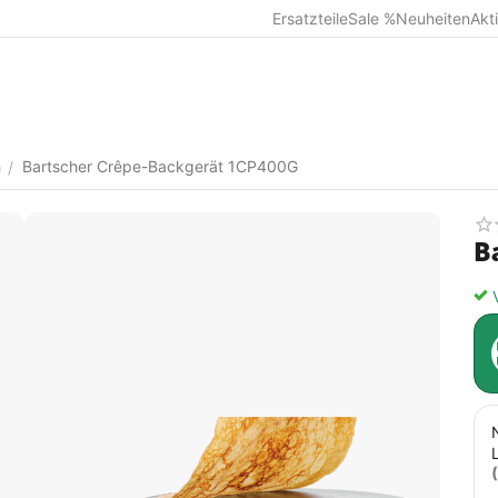
Ersatzteile
Sale %
Neuheiten
Akt
n
Bartscher Crêpe-Backgerät 1CP400G
/
B
V
(