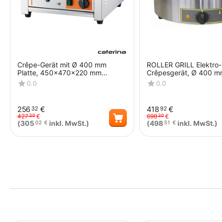
Crêpe-Gerät mit Ø 400 mm
ROLLER GRILL Elektro-
Platte, 450x470x220 mm
Crêpesgerät, Ø 400 
(BxTxH), 3 kW 230 V
0.0
0.0
256
€
418
€
32
92
427
€
698
€
20
20
(
305
inkl. MwSt.)
(
498
inkl. MwSt.)
02
€
51
€
Menge