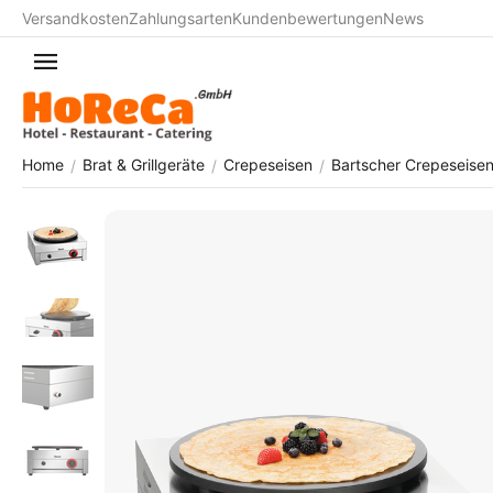
Versandkosten
Zahlungsarten
Kundenbewertungen
News
Home
Brat & Grillgeräte
Crepeseisen
Bartscher Crepeseise
/
/
/