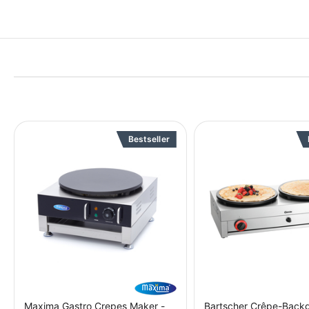
Ob Imbiss, Restaurant oder Großküche:
umfassendes Sortiment für jede Anfor
praktischen Kleingerät – alles aus ein
Qualität, die überzeugt
Bartscher Geräte stehen für Langlebig
Entwickelt für den täglichen Einsatz i
Verarbeitung und ein starkes Preis-Lei
Service & Verlässlichkeit
Bestseller
Ein dichtes Servicenetz, schnelle Ersa
sorgen dafür, dass Ausfallzeiten minimi
Ausgezeichnete Marke
Mehrfach prämiert, unter anderem mit
und 2025, steht Bartscher für Qualitä
unabhängige Institute bestätigen rege
Maxima Gastro Crepes Maker -
Bartscher Crêpe-Backg