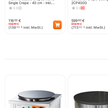
Single Crepe - 40 cm - inkl.
2CP400G
Teigverteiler
0.0
0.0
116
€
599
€
00
93
159
€
618
€
99
48
(
138
inkl. MwSt.)
(
713
inkl. MwSt.)
04
€
92
€
Menge