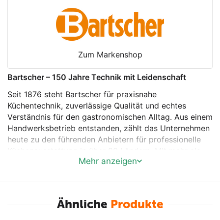
Zum Markenshop
Bartscher – 150 Jahre Technik mit Leidenschaft
Seit 1876 steht Bartscher für praxisnahe
Küchentechnik, zuverlässige Qualität und echtes
Verständnis für den gastronomischen Alltag. Aus einem
Handwerksbetrieb entstanden, zählt das Unternehmen
heute zu den führenden Anbietern für professionelle
Küchenausstattung in über 80 Ländern. Mit mehr als
Mehr anzeigen
150 Jahren Erfahrung entwickelt Bartscher Lösungen,
die Arbeitsabläufe optimieren, Effizienz steigern und
den Küchenalltag spürbar erleichtern – in enger
Zusammenarbeit mit Köchen, Planern und
Ähnliche
Produkte
Fachhändlern.