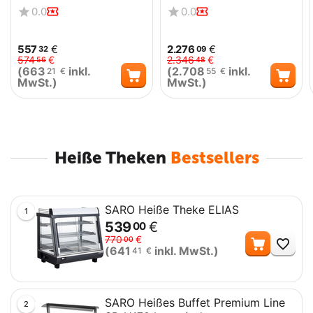
0.0
0.0
557
€
2.276
€
32
09
574
€
2.346
€
56
48
(
663
inkl.
(
2.708
inkl.
21
€
55
€
MwSt.)
MwSt.)
Heiße Theken
Bestsellers
SARO Heiße Theke ELIAS
1
539
€
00
Me
770
€
00
(
641
inkl. MwSt.)
41
€
SARO Heißes Buffet Premium Line
2