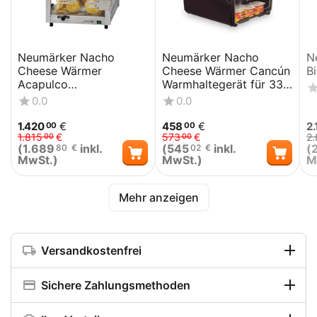
Neumärker Nacho
Neumärker Nacho
N
Cheese Wärmer
Cheese Wärmer Cancún
B
Acapulco
Warmhaltegerät für 33
Warmhaltegerät für 48
Becher Käsesoße
0.0
0.0
Becher Käsesoße
1.420
€
458
€
2.
00
00
1.815
€
573
€
2
00
00
(
1.689
inkl.
(
545
inkl.
(
80
€
02
€
MwSt.)
MwSt.)
M
Mehr anzeigen
Versandkostenfrei
Sichere Zahlungsmethoden