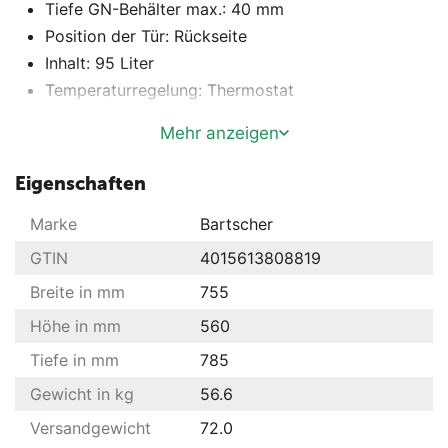
Tiefe GN-Behälter max.: 40 mm
Position der Tür: Rückseite
Inhalt: 95 Liter
Temperaturregelung: Thermostat
Beleuchtung: Halogen
Mehr anzeigen
Zwischenablagen höhenverstellbar: Nein
Farbe: Silber
Eigenschaften
Temperaturbereich bis: 110 °C
Marke
Bartscher
Kontrollleuchte: Aufheizen ,In Betrieb
Gastronorm: 2 x 1/1 GN
GTIN
4015613808819
Anschlusswert: 2,1 kW
Breite in mm
755
Tiefe Zwischenablage: 325 mm
Höhe in mm
560
Steuerung: Knebel
Tiefe in mm
Breite Zwischenablage: 580 mm
785
Spannung: 230 V
Gewicht in kg
56.6
Frontscheibe: Abgerundet
Versandgewicht
72.0
Anzahl der Zwischenablagen: 1