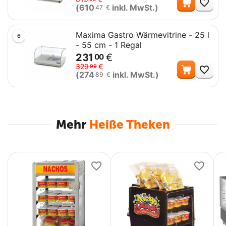
(
610
inkl. MwSt.)
47
€
Maxima Gastro Wärmevitrine - 25 l
6
- 55 cm - 1 Regal
231
€
00
Me
329
€
99
(
274
inkl. MwSt.)
89
€
Mehr
Heiße Theken