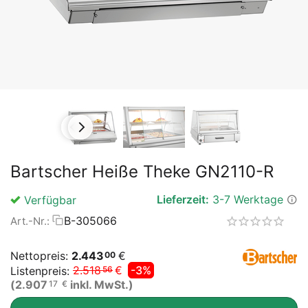
Bartscher Heiße Theke GN2110-R
Lieferzeit:
3-7 Werktage
Verfügbar
B-305066
Art.-Nr.:
Nettopreis:
2.443
€
00
2.518
€
-3%
Listenpreis:
56
(
2.907
inkl. MwSt.)
17
€