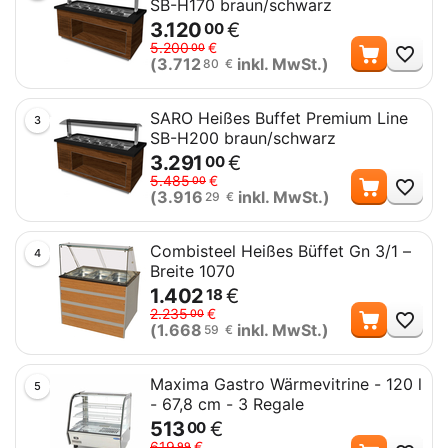
SB-H170 braun/schwarz
3.120
€
00
Me
5.200
€
00
(
3.712
inkl. MwSt.)
80
€
SARO Heißes Buffet Premium Line
3
SB-H200 braun/schwarz
3.291
€
00
Me
5.485
€
00
(
3.916
inkl. MwSt.)
29
€
Combisteel Heißes Büffet Gn 3/1 –
4
Breite 1070
1.402
€
18
Me
2.235
€
00
(
1.668
inkl. MwSt.)
59
€
Maxima Gastro Wärmevitrine - 120 l
5
- 67,8 cm - 3 Regale
513
€
00
Me
619
€
99