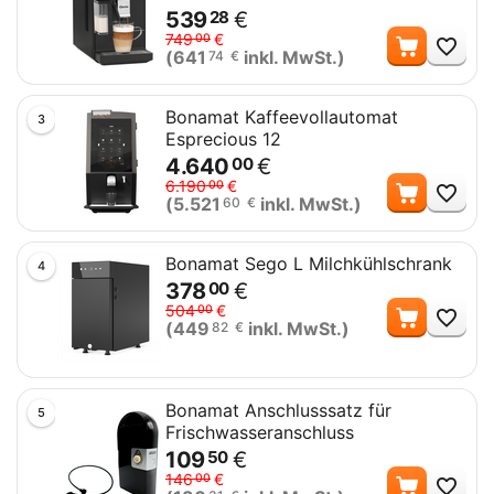
539
€
28
Me
749
€
00
(
641
inkl. MwSt.)
74
€
Bonamat Kaffeevollautomat
3
Esprecious 12
4.640
€
00
Me
6.190
€
00
(
5.521
inkl. MwSt.)
60
€
Bonamat Sego L Milchkühlschrank
4
378
€
00
Me
504
€
00
(
449
inkl. MwSt.)
82
€
Bonamat Anschlusssatz für
5
Frischwasseranschluss
109
€
50
Me
146
€
00