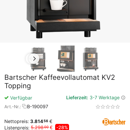
Bartscher Kaffeevollautomat KV2
Topping
Lieferzeit:
3-7 Werktage
Verfügbar
B-190097
Art.-Nr.:
Nettopreis:
3.814
€
56
5.298
€
-28%
Listenpreis:
00