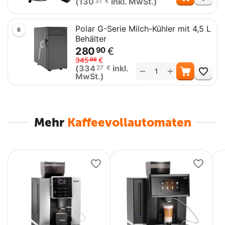
(
130
inkl. MwSt.)
31
€
Polar G-Serie Milch-Kühler mit 4,5 L
6
Behälter
280
€
90
345
€
99
Me
(
334
inkl.
27
€
+
−
MwSt.)
Mehr
Kaffeevollautomaten