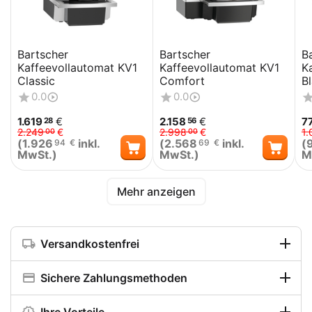
Bartscher
Bartscher
B
Kaffeevollautomat KV1
Kaffeevollautomat KV1
K
Classic
Comfort
B
0.0
0.0
1.619
€
2.158
€
7
28
56
2.249
€
2.998
€
1.
00
00
(
1.926
inkl.
(
2.568
inkl.
(
94
€
69
€
MwSt.)
MwSt.)
M
Mehr anzeigen
Versandkostenfrei
Sichere Zahlungsmethoden
Ihre Vorteile