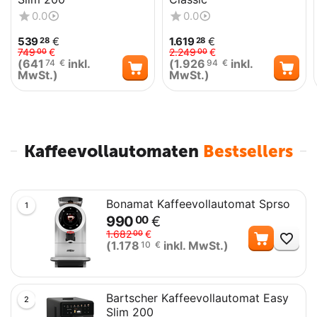
Me
776
€
88
0.0
0.0
(
896
inkl. MwSt.)
75
€
539
€
1.619
€
28
28
749
€
2.249
€
00
00
Bartscher Druckminderer
(
641
inkl.
(
1.926
inkl.
74
€
94
€
59
€
77
MwSt.)
MwSt.)
Me
61
€
62
(
71
inkl. MwSt.)
13
€
Kaffeevollautomaten
Bestsellers
Bonamat Kaffeevollautomat Sprso
1
990
€
00
Me
1.682
€
00
(
1.178
inkl. MwSt.)
10
€
Bartscher Kaffeevollautomat Easy
2
Slim 200