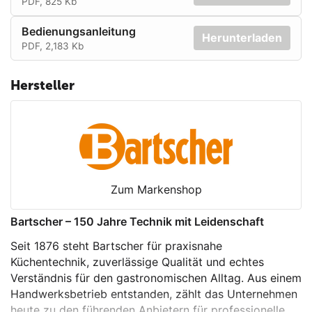
PDF, 825 Kb
Geräteanschluss: Steckerfertig
Bedienungsanleitung
Inhalt Wassertank: 4 Liter
Herunterladen
PDF, 2,183 Kb
Farbe: Schwarz
Ein-/Ausschalter: Ja
Hersteller
Material: Kunststoff
Anschlusswert: 2,5 kW
Einstellmöglichkeiten: Bedienermodus (Standard,
Selbstbedienermodus, Professional Modus)
,Kaffeedosierung ,Getränkenamen ,Stufenlose
Mahlgrad-Einstellung ,Pulvermenge, grammgenau
Zum Markenshop
durch Kalibrierung ,Videoanzeige ,Vorbrühmenge
,Wassermenge ,Wassertemperatur (über Boiler bis
Bartscher – 150 Jahre Technik mit Leidenschaft
98 °C)
USB-Anschluss: Ja
Seit 1876 steht Bartscher für praxisnahe
Inhalt Bohnenbehälter: 1.200 g
Küchentechnik, zuverlässige Qualität und echtes
Verständnis für den gastronomischen Alltag. Aus einem
Kontrollleuchte: Ein/Aus ,Fehleranzeige ,Füllstand
Handwerksbetrieb entstanden, zählt das Unternehmen
Bohnenbehälter ,Position Display
heute zu den führenden Anbietern für professionelle